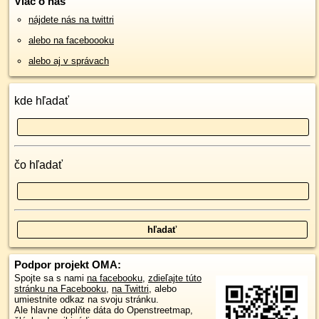
Viac o nás
nájdete nás na twittri
alebo na faceboooku
alebo aj v správach
kde hľadať
čo hľadať
Podpor projekt OMA:
Spojte sa s nami
na facebooku
,
zdieľajte túto
stránku na Facebooku
,
na Twittri
, alebo
umiestnite odkaz na svoju stránku.
Ale hlavne doplňte dáta do Openstreetmap,