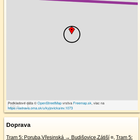
Podkladové dáta ©
OpenStreetMap
vrstva
Freemap.sk
, viac na
100 m
https://ostrava.oma.sk/u/kyjovicka/ev.1073
Doprava
Tram 5: Poruba,Vřesinská → Budišovice,Zátiší
¤
,
Tram 5: