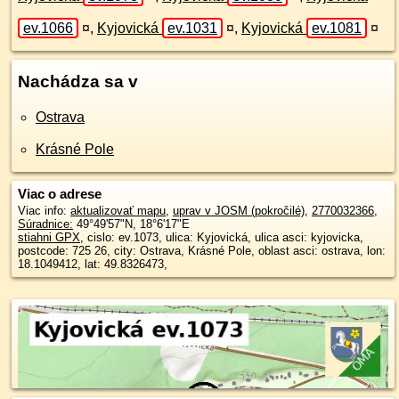
ev.1066
¤
,
Kyjovická
ev.1031
¤
,
Kyjovická
ev.1081
¤
Nachádza sa v
Ostrava
Krásné Pole
Viac o adrese
Viac info:
aktualizovať mapu
,
uprav v JOSM (pokročilé)
,
2770032366
,
Súradnice:
49°49'57"N
,
18°6'17"E
stiahni GPX
, cislo: ev.1073, ulica: Kyjovická, ulica asci: kyjovicka,
postcode: 725 26, city: Ostrava, Krásné Pole, oblast asci: ostrava, lon:
18.1049412, lat: 49.8326473,