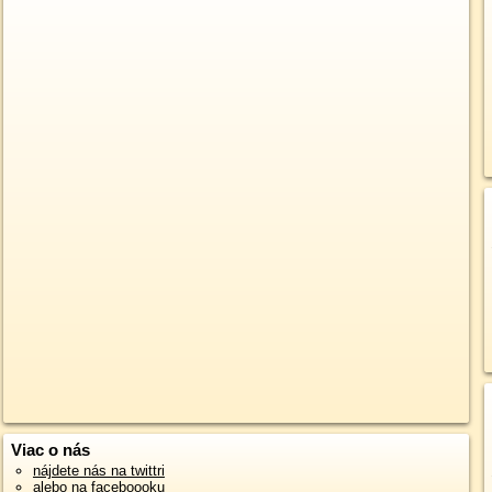
Viac o nás
nájdete nás na twittri
alebo na faceboooku