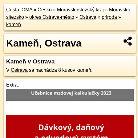
Cesta:
OMA
»
Česko
»
Moravskoslezský kraj
»
Moravsko-
sliezsko
»
okres Ostrava-město
»
Ostrava
»
príroda
»
kameň
Kameň, Ostrava
Kameň v Ostrava
V
Ostrava
sa nachádza 8 kusov kameň.
Extra: