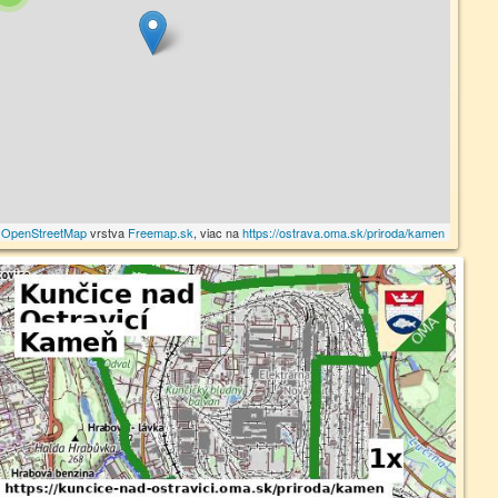
©
OpenStreetMap
vrstva
Freemap.sk
, viac na
https://ostrava.oma.sk/priroda/kamen