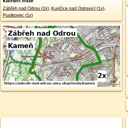
kameň inde
Zábřeh nad Odrou (2x)
,
Kunčice nad Ostravicí (1x)
,
Pustkovec (1x)