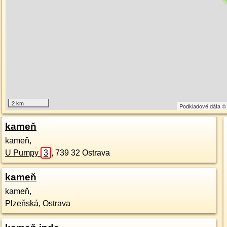
2 km
Podkladové dáta 
kameň
kameň,
U Pumpy
3
,
739 32
Ostrava
kameň
kameň,
Plzeňská
,
Ostrava