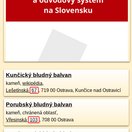
Kunčický bludný balvan
kameň,
wikipédia
,
Lešetínská
67
,
719 00
Ostrava, Kunčice nad Ostravicí
Porubský bludný balvan
kameň, chránená oblasť,
Vřesinská
103
,
708 00
Ostrava