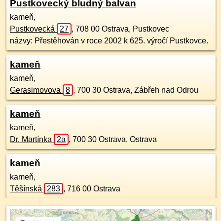
Pustkovecký bludný balvan
kameň,
Pustkovecká
27
,
708 00
Ostrava, Pustkovec
názvy: Přestěhován v roce 2002 k 625. výročí Pustkovce.
kameň
kameň,
Gerasimovova
8
,
700 30
Ostrava, Zábřeh nad Odrou
kameň
kameň,
Dr. Martínka
2a
,
700 30
Ostrava, Ostrava
kameň
kameň,
Těšínská
283
,
716 00
Ostrava