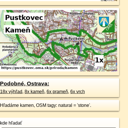
Podobné, Ostrava:
18x výhľad
,
8x kameň
,
6x prameň
,
6x vrch
Hľadáme kamen, OSM tagy: natural = 'stone'.
kde hľadať