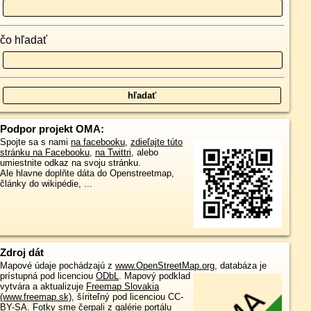
čo hľadať
Podpor projekt OMA:
Spojte sa s nami
na facebooku
,
zdieľajte túto
stránku na Facebooku
,
na Twittri
, alebo
umiestnite odkaz na svoju stránku.
Ale hlavne doplňte dáta do Openstreetmap,
články do wikipédie, ...
Zdroj dát
Mapové údaje pochádzajú z
www.OpenStreetMap.org
, databáza je
prístupná pod licenciou
ODbL
.
Mapový podklad
vytvára a aktualizuje
Freemap Slovakia
(www.freemap.sk)
, šíriteľný pod licenciou CC-
BY-SA. Fotky sme čerpali z galérie portálu