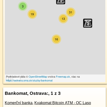
3
31
19
13
16
Podkladové dáta ©
OpenStreetMap
vrstva
Freemap.sk
, viac na
3 km
https://ostrava.oma.sk/sluzby/bankomat
Bankomat, Ostrava:
, 1 z 3
Komerční banka
,
Kvakomat Bitcoin ATM - OC Laso