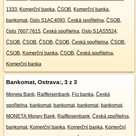
1333
,
Komerční banka
,
ČSOB
,
Komerční banka,
bankomat
,
číslo S1AC4093
,
Česká spořitelna
,
ČSOB
,
číslo 7607;7615
,
Česká spořitelna
,
číslo S1AS5524
,
ČSOB
,
ČSOB
,
ČSOB
,
ČSOB
,
Česká spořitelna
,
ČSOB
,
ČSOB
,
Komerční banka
,
ČSOB
,
Česká spořitelna
,
Komerční banka
Bankomat, Ostrava:
, 3 z 3
Moneta Bank
,
Raiffeisenbank
,
Fio banka
,
Česká
spořitelna
,
bankomat
,
bankomat
,
bankomat
,
bankomat
,
MONETA Money Bank
,
Raiffeisenbank
,
Česká spořitelna
,
bankomat
,
Komerční banka
,
Komerční banka
,
Komerční