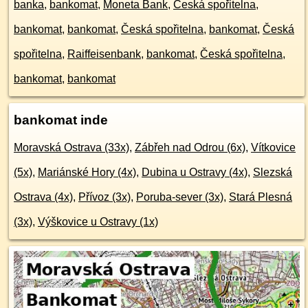
banka
,
bankomat
,
Moneta Bank
,
Česká spořitelna
,
bankomat
,
bankomat
,
Česká spořitelna
,
bankomat
,
Česká
spořitelna
,
Raiffeisenbank
,
bankomat
,
Česká spořitelna
,
bankomat
,
bankomat
bankomat inde
Moravská Ostrava (33x)
,
Zábřeh nad Odrou (6x)
,
Vítkovice
(5x)
,
Mariánské Hory (4x)
,
Dubina u Ostravy (4x)
,
Slezská
Ostrava (4x)
,
Přívoz (3x)
,
Poruba-sever (3x)
,
Stará Plesná
(3x)
,
Výškovice u Ostravy (1x)