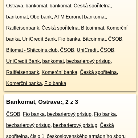
Ostrava
,
bankomat
,
bankomat
,
Česká spořitelna
,
bankomat
,
Oberbank
,
ATM Euronet bankomat
,
Raiffeisenbank
,
Česká spořitelna
,
Bitcoinmat
,
Komerční
banka
,
UniCredit Bank
,
Fio banka
,
Bitcoinmat
,
ČSOB
,
Bitomat - Shitcoins.club
,
ČSOB
,
UniCredit
,
ČSOB
,
UniCredit Bank
,
bankomat
,
bezbarierový prístup
,
Raiffeisenbank
,
Komerční banka
,
Česká spořitelna
,
Komerční banka
,
Fio banka
Bankomat, Ostrava:
, 2 z 3
ČSOB
,
Fio banka
,
bezbarierový prístup
,
Fio banka
,
bezbarierový prístup
,
bezbarierový prístup
,
Česká
spořitelna
,
číslo 1. československého armádního sboru