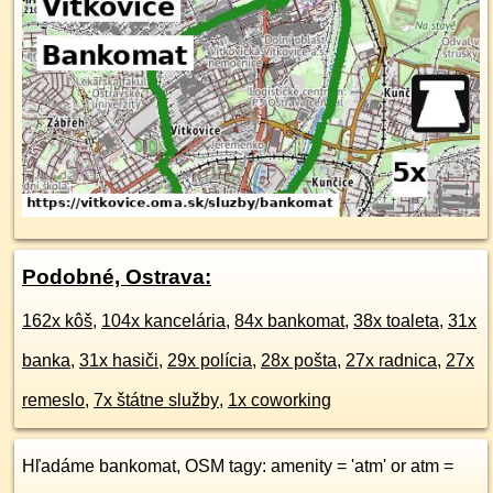
Podobné, Ostrava:
162x kôš
,
104x kancelária
,
84x bankomat
,
38x toaleta
,
31x
banka
,
31x hasiči
,
29x polícia
,
28x pošta
,
27x radnica
,
27x
remeslo
,
7x štátne služby
,
1x coworking
Hľadáme bankomat, OSM tagy: amenity = 'atm' or atm =