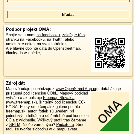
Podpor projekt OMA:
Spojte sa s nami
na facebooku
,
zdieľajte túto
stránku na Facebooku
,
na Twittri
, alebo
umiestnite odkaz na svoju stránku.
Ale hlavne doplňte dáta do Openstreetmap,
články do wikipédie, ...
Zdroj dát
Mapové údaje pochádzajú z
www.OpenStreetMap.org
, databáza je
prístupná pod licenciou
ODbL
.
Mapový podklad
vytvára a aktualizuje
Freemap Slovakia
(www.freemap.sk)
, šíriteľný pod licenciou CC-
BY-SA. Fotky sme čerpali z galérie portálu
freemap.sk, autori fotiek sú uvedení pri
jednotlivých fotkách a sú šíriteľné pod licenciou
CC a z wikipédie. Výškový profil trás čerpáme
z
SRTM
. Niečo vám chýba?
Pridajte to
. Sme
radi, že tvoríte slobodnú wiki mapu sveta.