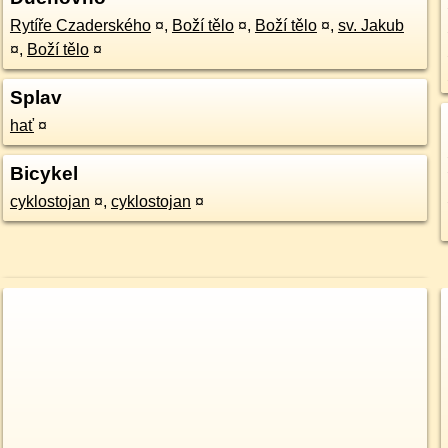
Rytíře Czaderského
¤
,
Boží tělo
¤
,
Boží tělo
¤
,
sv. Jakub
¤
,
Boží tělo
¤
Splav
hať
¤
Bicykel
cyklostojan
¤
,
cyklostojan
¤