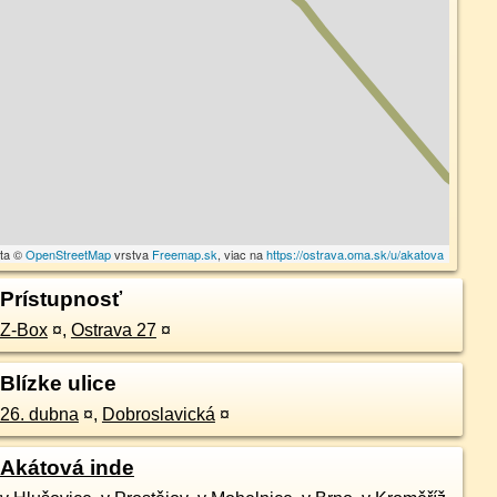
áta ©
OpenStreetMap
vrstva
Freemap.sk
, viac na
https://ostrava.oma.sk/u/akatova
Prístupnosť
Z-Box
¤
,
Ostrava 27
¤
Blízke ulice
26. dubna
¤
,
Dobroslavická
¤
Akátová inde