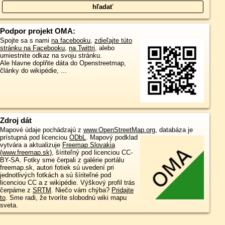
Podpor projekt OMA:
Spojte sa s nami
na facebooku
,
zdieľajte túto
stránku na Facebooku
,
na Twittri
, alebo
umiestnite odkaz na svoju stránku.
Ale hlavne doplňte dáta do Openstreetmap,
články do wikipédie, ...
Zdroj dát
Mapové údaje pochádzajú z
www.OpenStreetMap.org
, databáza je
prístupná pod licenciou
ODbL
.
Mapový podklad
vytvára a aktualizuje
Freemap Slovakia
(www.freemap.sk)
, šíriteľný pod licenciou CC-
BY-SA. Fotky sme čerpali z galérie portálu
freemap.sk, autori fotiek sú uvedení pri
jednotlivých fotkách a sú šíriteľné pod
licenciou CC a z wikipédie. Výškový profil trás
čerpáme z
SRTM
. Niečo vám chýba?
Pridajte
to
. Sme radi, že tvoríte slobodnú wiki mapu
sveta.