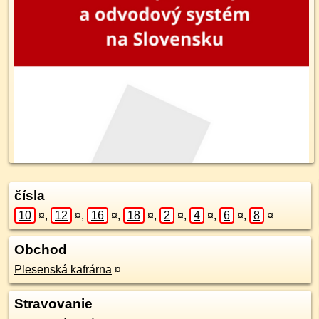
čísla
10
¤
,
12
¤
,
16
¤
,
18
¤
,
2
¤
,
4
¤
,
6
¤
,
8
¤
Obchod
Plesenská kafrárna
¤
Stravovanie