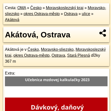
Cesta:
OMA
»
Česko
»
Moravskoslezský kraj
»
Moravsko-
sliezsko
»
okres Ostrava-město
»
Ostrava
»
ulice
»
Akátová
Akátová, Ostrava
Akátová je v
Česko
,
Moravsko-sliezsko
,
Moravskoslezský
kraj
,
okres Ostrava-město
,
Ostrava
,
Stará Plesná
dĺžky
367 m
Extra: