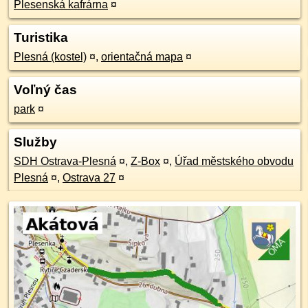
Plesenská kafrárna
¤
Turistika
Plesná (kostel)
¤
,
orientačná mapa
¤
Voľný čas
park
¤
Služby
SDH Ostrava-Plesná
¤
,
Z-Box
¤
,
Úřad městského obvodu
Plesná
¤
,
Ostrava 27
¤