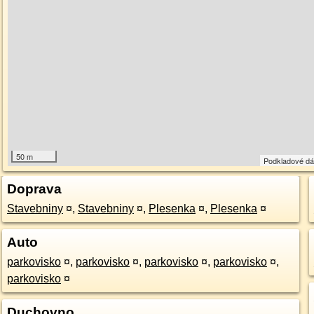
50 m
Podkladové d
Doprava
Stavebniny
¤
,
Stavebniny
¤
,
Plesenka
¤
,
Plesenka
¤
Auto
parkovisko
¤
,
parkovisko
¤
,
parkovisko
¤
,
parkovisko
¤
,
parkovisko
¤
Duchovno