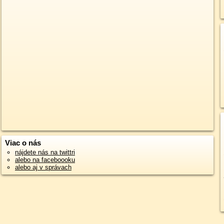
Viac o nás
nájdete nás na twittri
alebo na faceboooku
alebo aj v správach