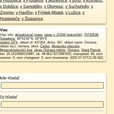
v Hlušovice
,
v Prostějov
,
v Mohelnice
,
v Brno
,
v Kroměříž
,
v Dobšice
,
v Samotišky
,
v Olomouc
,
v Suchohrdly
,
v
Znojmo
,
v Havířov
,
v Frýdek-Místek
,
v Lužice
,
v
Hustopeče
,
v Šlapanice
Viac
Viac info:
aktualizovať mapu
,
uprav v JOSM (pokročilé)
,
70733538
,
Súradnice:
49°51'42"N
,
18°9'5"E
stiahni GPX
, oblast id: 437354, dlzka: 367, oblast name: Ostrava,
oblast asci: ostrava, obce:
Česko
,
Moravsko sliezsko
,
Moravskoslezský kraj
,
okres Ostrava město
,
Ostrava
,
Stará Plesná
,
lon: 18.1515080515987, lat: 49.86173272997932, maxspeed: 40, osm
version: 6, osm changeset: 0, osm timestamp: 2025 07 07T21:05:56Z,
kde hľadať
čo hľadať