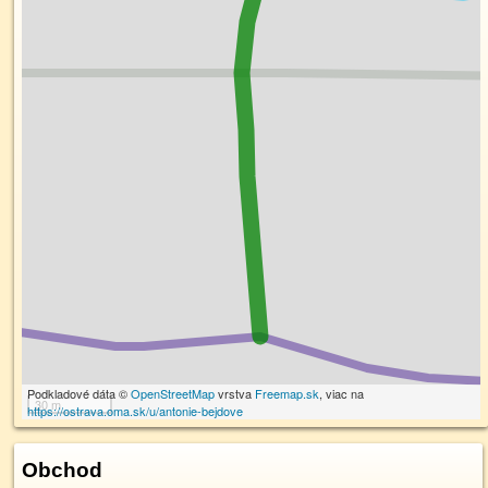
Podkladové dáta ©
OpenStreetMap
vrstva
Freemap.sk
, viac na
30 m
https://ostrava.oma.sk/u/antonie-bejdove
Obchod