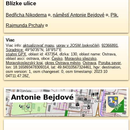
Blízke ulice
Bedřicha Nikodema
¤
,
náměstí Antonie Bejdové
¤
,
Plk.
Rajmunda Prchaly
¤
Viac
Viac info:
aktualizovať mapu
,
uprav v JOSM (pokročilé)
,
92366891
,
Súradnice:
49°50'35"N
,
18°9'57"E
stiahni GPX
, oblast id: 437354, dlzka: 130, oblast name: Ostrava,
oblast asci: ostrava, obce:
Česko
,
Moravsko sliezsko
,
Moravskoslezský kraj
,
okres Ostrava město
,
Ostrava
,
Poruba sever
,
lon: 18.165893478309314, lat: 49.84310567324461, hgv: destination,
osm version: 1, osm changeset: 0, osm timestamp: 2023 10
04T11:47:28Z,