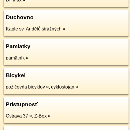
Duchovno
Kaple sv. Andělů strážných
¤
Pamiatky
pamätník
¤
Bicykel
požičovňa bicyklov
¤
,
cyklostojan
¤
Prístupnosť
Ostrava 37
¤
,
Z-Box
¤