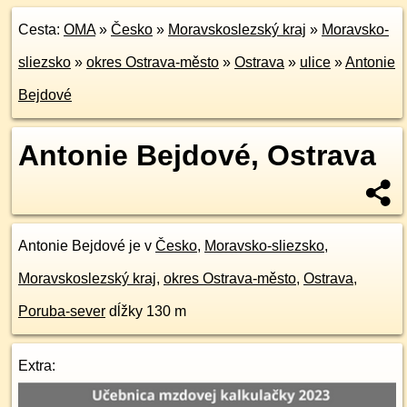
Cesta:
OMA
»
Česko
»
Moravskoslezský kraj
»
Moravsko-
sliezsko
»
okres Ostrava-město
»
Ostrava
»
ulice
»
Antonie
Bejdové
Antonie Bejdové, Ostrava
Antonie Bejdové je v
Česko
,
Moravsko-sliezsko
,
Moravskoslezský kraj
,
okres Ostrava-město
,
Ostrava
,
Poruba-sever
dĺžky 130 m
Extra: