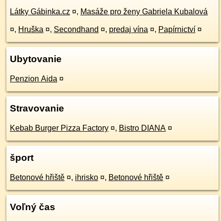
Látky Gábinka.cz
¤
,
Masáže pro ženy Gabriela Kubalová
¤
,
Hruška
¤
,
Secondhand
¤
,
predaj vína
¤
,
Papírnictví
¤
Ubytovanie
Penzion Aida
¤
Stravovanie
Kebab Burger Pizza Factory
¤
,
Bistro DIANA
¤
šport
Betonové hřiště
¤
,
ihrisko
¤
,
Betonové hřiště
¤
Voľný čas