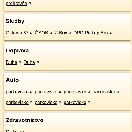
prehrovňa
¤
Služby
Ostrava 37
¤
,
ČSOB
¤
,
Z-Box
¤
,
DPD Pickup Box
¤
Doprava
Duha
¤
,
Duha
¤
Auto
parkovisko
¤
,
parkovisko
¤
,
parkovisko
¤
,
parkovisko
¤
,
parkovisko
¤
,
parkovisko
¤
,
parkovisko
¤
Zdravotníctvo
Dr. Max
¤