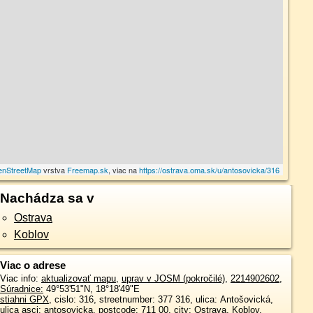
enStreetMap
vrstva
Freemap.sk
, viac na
https://ostrava.oma.sk/u/antosovicka/316
Nachádza sa v
Ostrava
Koblov
Viac o adrese
Viac info:
aktualizovať mapu
,
uprav v JOSM (pokročilé)
,
2214902602
,
Súradnice:
49°53'51"N
,
18°18'49"E
stiahni GPX
, cislo: 316, streetnumber: 377 316, ulica: Antošovická,
ulica asci: antosovicka, postcode: 711 00, city: Ostrava, Koblov,