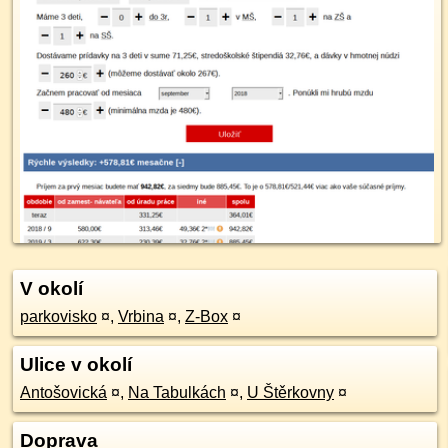
V okolí
parkovisko
¤
,
Vrbina
¤
,
Z-Box
¤
Ulice v okolí
Antošovická
¤
,
Na Tabulkách
¤
,
U Štěrkovny
¤
Doprava