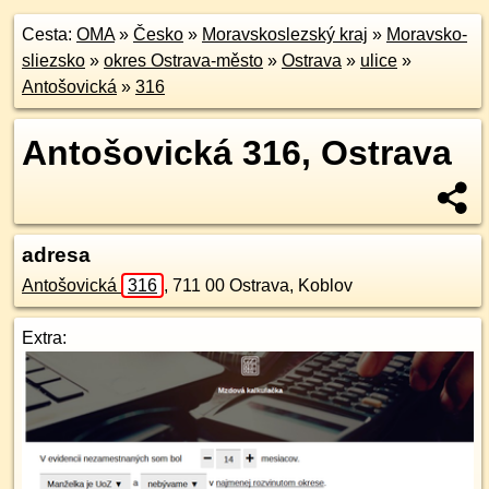
Cesta:
OMA
»
Česko
»
Moravskoslezský kraj
»
Moravsko-
sliezsko
»
okres Ostrava-město
»
Ostrava
»
ulice
»
Antošovická
»
316
Antošovická 316, Ostrava
adresa
Antošovická
316
,
711 00
Ostrava, Koblov
Extra: