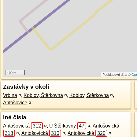
100 m
Podkladové dáta ©
Op
Zastávky v okolí
Vrbina
¤
,
Koblov, Štěrkovna
¤
,
Koblov, Štěrkovna
¤
,
Antošovice
¤
Iné čísla
Antošovická
312
¤
,
U Štěrkovny
47
¤
,
Antošovická
318
¤
,
Antošovická
310
¤
,
Antošovická
320
¤
,