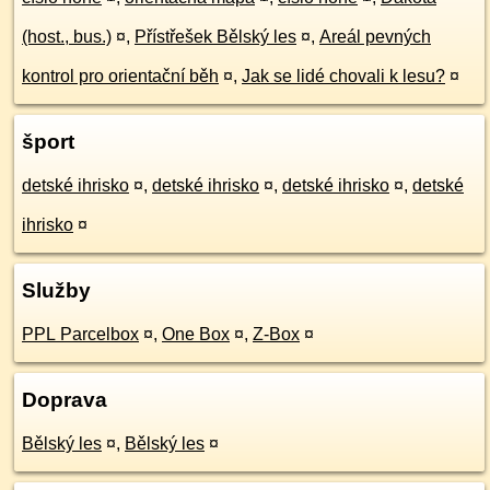
(host., bus.)
¤
,
Přístřešek Bělský les
¤
,
Areál pevných
kontrol pro orientační běh
¤
,
Jak se lidé chovali k lesu?
¤
šport
detské ihrisko
¤
,
detské ihrisko
¤
,
detské ihrisko
¤
,
detské
ihrisko
¤
Služby
PPL Parcelbox
¤
,
One Box
¤
,
Z-Box
¤
Doprava
Bělský les
¤
,
Bělský les
¤