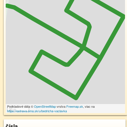
Podkladové dáta ©
OpenStreetMap
vrstva
Freemap.sk
, viac na
30 m
https://ostrava.oma.sk/u/bedricha-vaclavka
čísla