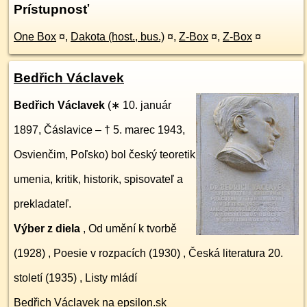
Prístupnosť
One Box
¤
,
Dakota (host., bus.)
¤
,
Z-Box
¤
,
Z-Box
¤
Bedřich Václavek
Bedřich Václavek
(∗ 10. január
1897, Čáslavice – † 5. marec 1943,
Osvienčim, Poľsko) bol český teoretik
umenia, kritik, historik, spisovateľ a
prekladateľ.
Výber z diela
, Od umění k tvorbě
(1928) , Poesie v rozpacích (1930) , Česká literatura 20.
století (1935) , Listy mládí
Bedřich Václavek na epsilon.sk