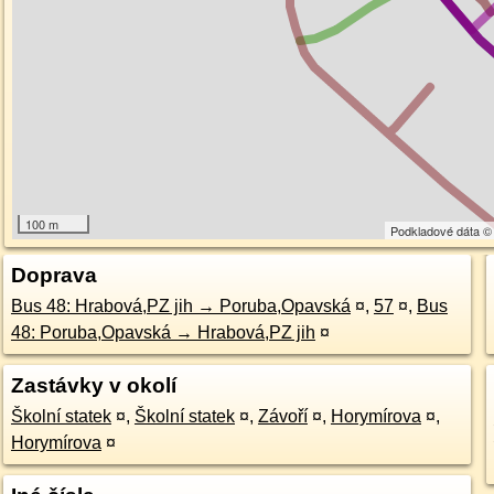
100 m
Podkladové dáta 
Doprava
Bus 48: Hrabová,PZ jih → Poruba,Opavská
¤
,
57
¤
,
Bus
48: Poruba,Opavská → Hrabová,PZ jih
¤
Zastávky v okolí
Školní statek
¤
,
Školní statek
¤
,
Závoří
¤
,
Horymírova
¤
,
Horymírova
¤