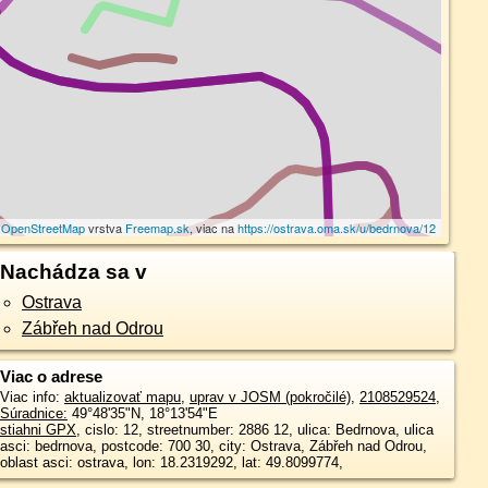
©
OpenStreetMap
vrstva
Freemap.sk
, viac na
https://ostrava.oma.sk/u/bedrnova/12
Nachádza sa v
Ostrava
Zábřeh nad Odrou
Viac o adrese
Viac info:
aktualizovať mapu
,
uprav v JOSM (pokročilé)
,
2108529524
,
Súradnice:
49°48'35"N
,
18°13'54"E
stiahni GPX
, cislo: 12, streetnumber: 2886 12, ulica: Bedrnova, ulica
asci: bedrnova, postcode: 700 30, city: Ostrava, Zábřeh nad Odrou,
oblast asci: ostrava, lon: 18.2319292, lat: 49.8099774,