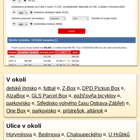
V okolí
detské ihrisko
¤
,
futbal
¤
,
Z-Box
¤
,
DPD Pickup Box
¤
,
AlzaBox
¤
,
GLS Parcel Box
¤
,
požičovňa bicyklov
¤
,
parkovisko
¤
,
Středisko volného času Ostrava-Zábřeh
¤
,
One Box
¤
,
parkovisko
¤
,
prístrešok, altánok
¤
Ulice v okolí
Horymírova
¤
,
Bedrnova
¤
,
Chaloupeckého
¤
,
U Hrůbků