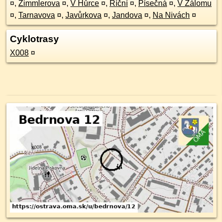
¤
,
Zimmlerova
¤
,
V Hůrce
¤
,
Říční
¤
,
Písečná
¤
,
V Zálomu
¤
,
Tarnavova
¤
,
Javůrkova
¤
,
Jandova
¤
,
Na Nivách
¤
Cyklotrasy
X008
¤