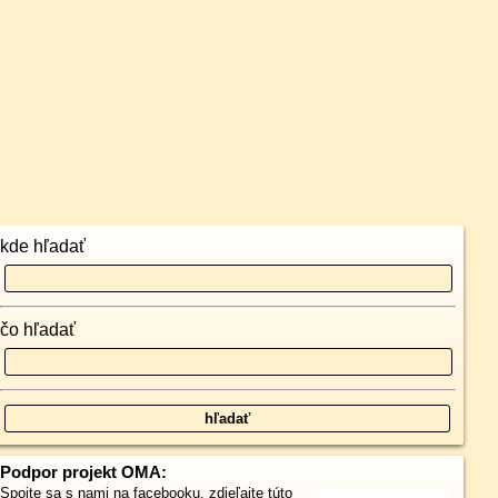
kde hľadať
čo hľadať
Podpor projekt OMA:
Spojte sa s nami
na facebooku
,
zdieľajte túto