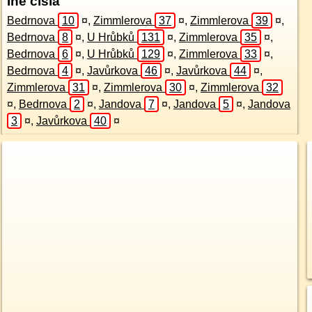
Iné čísla
Bedrnova
10
¤
,
Zimmlerova
37
¤
,
Zimmlerova
39
¤
,
Bedrnova
8
¤
,
U Hrůbků
131
¤
,
Zimmlerova
35
¤
,
Bedrnova
6
¤
,
U Hrůbků
129
¤
,
Zimmlerova
33
¤
,
Bedrnova
4
¤
,
Javůrkova
46
¤
,
Javůrkova
44
¤
,
Zimmlerova
31
¤
,
Zimmlerova
30
¤
,
Zimmlerova
32
¤
,
Bedrnova
2
¤
,
Jandova
7
¤
,
Jandova
5
¤
,
Jandova
3
¤
,
Javůrkova
40
¤