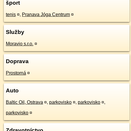
šport
tenis
¤
,
Pranava Jóga Centrum
¤
Služby
Moravio s.r.o.
¤
Doprava
Prostorná
¤
Auto
Baltic Oil, Ostrava
¤
,
parkovisko
¤
,
parkovisko
¤
,
parkovisko
¤
Zdravotníctvo