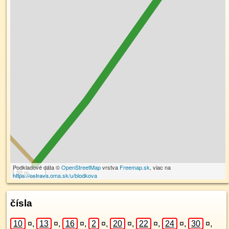
Podkladové dáta ©
OpenStreetMap
vrstva
Freemap.sk
, viac na
50 m
https://ostrava.oma.sk/u/blodkova
čísla
10
¤
,
13
¤
,
16
¤
,
2
¤
,
20
¤
,
22
¤
,
24
¤
,
30
¤
,