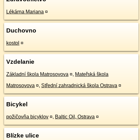
Lékárna Mariana
¤
Duchovno
kostol
¤
Vzdelanie
Základní škola Matrosovova
¤
,
Mateřská škola
Matrosovova
¤
,
Střední zahradnická škola Ostrava
¤
Bicykel
požičovňa bicyklov
¤
,
Baltic Oil, Ostrava
¤
Blízke ulice