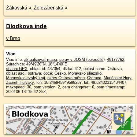
Žákovská
¤
,
Železárenská
¤
Blodkova inde
v Brno
Viac
Viac info:
aktualizovať mapu
,
uprav v JOSM (pokročilé)
,
49177762
,
Súradnice:
49°49'26"N
,
18°14'49"E
stiahni GPX
, oblast id: 437354, dlzka: 412, oblast name: Ostrava,
oblast asci: ostrava, obce:
Česko
,
Moravsko sliezsko
,
Moravskoslezský kraj
,
okres Ostrava město
,
Ostrava
,
Mariánské Hory
,
Zábřeh Hulváky
, lon: 18.246945949599237, lat: 49.82402315434407,
maxspeed: 30, osm version: 2, osm changeset: 0, osm timestamp:
2023 06 18T15:42:28Z,