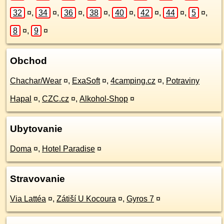
32
¤
,
34
¤
,
36
¤
,
38
¤
,
40
¤
,
42
¤
,
44
¤
,
5
¤
,
8
¤
,
9
¤
Obchod
Chachar/Wear
¤
,
ExaSoft
¤
,
4camping.cz
¤
,
Potraviny
Hapal
¤
,
CZC.cz
¤
,
Alkohol-Shop
¤
Ubytovanie
Doma
¤
,
Hotel Paradise
¤
Stravovanie
Via Lattéa
¤
,
Zátiší U Kocoura
¤
,
Gyros 7
¤