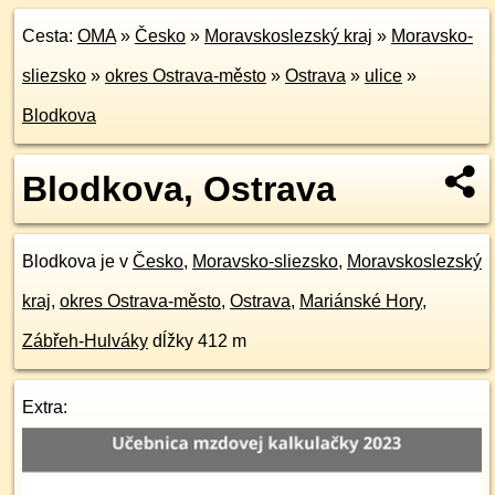
Cesta:
OMA
»
Česko
»
Moravskoslezský kraj
»
Moravsko-
sliezsko
»
okres Ostrava-město
»
Ostrava
»
ulice
»
Blodkova
Blodkova, Ostrava
Blodkova je v
Česko
,
Moravsko-sliezsko
,
Moravskoslezský
kraj
,
okres Ostrava-město
,
Ostrava
,
Mariánské Hory
,
Zábřeh-Hulváky
dĺžky 412 m
Extra: