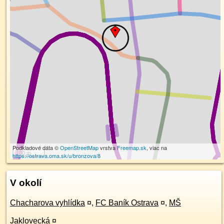
Podkladové dáta ©
OpenStreetMap
vrstva
Freemap.sk
, viac na
100 m
https://ostrava.oma.sk/u/bronzova/8
V okolí
Chacharova vyhlídka
¤
,
FC Baník Ostrava
¤
,
MŠ
Jaklovecká
¤