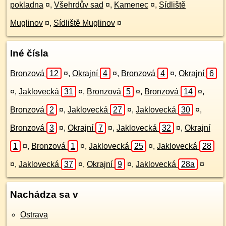
pokladna
¤
,
Všehrdův sad
¤
,
Kamenec
¤
,
Sídliště
Muglinov
¤
,
Sídliště Muglinov
¤
Iné čísla
Bronzová
12
¤
,
Okrajní
4
¤
,
Bronzová
4
¤
,
Okrajní
6
¤
,
Jaklovecká
31
¤
,
Bronzová
5
¤
,
Bronzová
14
¤
,
Bronzová
2
¤
,
Jaklovecká
27
¤
,
Jaklovecká
30
¤
,
Bronzová
3
¤
,
Okrajní
7
¤
,
Jaklovecká
32
¤
,
Okrajní
1
¤
,
Bronzová
1
¤
,
Jaklovecká
25
¤
,
Jaklovecká
28
¤
,
Jaklovecká
37
¤
,
Okrajní
9
¤
,
Jaklovecká
28a
¤
Nachádza sa v
Ostrava