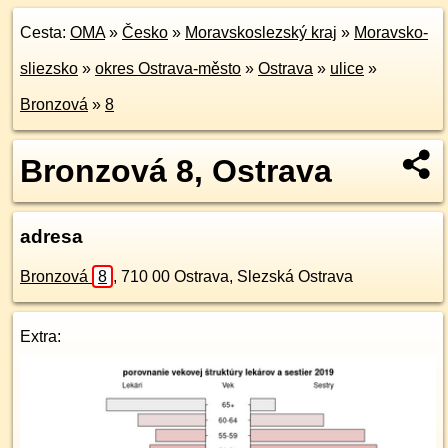
Cesta:
OMA
»
Česko
»
Moravskoslezský kraj
»
Moravsko-
sliezsko
»
okres Ostrava-město
»
Ostrava
»
ulice
»
Bronzová
»
8
Bronzová 8, Ostrava
adresa
Bronzová
8
,
710 00
Ostrava, Slezská Ostrava
Extra: