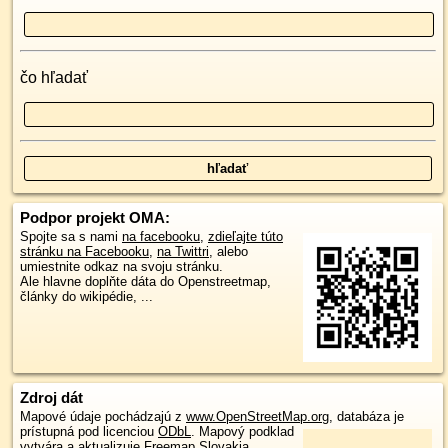
čo hľadať
Podpor projekt OMA:
Spojte sa s nami
na facebooku
,
zdieľajte túto
stránku na Facebooku
,
na Twittri
, alebo
umiestnite odkaz na svoju stránku.
Ale hlavne doplňte dáta do Openstreetmap,
články do wikipédie, ...
Zdroj dát
Mapové údaje pochádzajú z
www.OpenStreetMap.org
, databáza je
prístupná pod licenciou
ODbL
.
Mapový podklad
vytvára a aktualizuje
Freemap Slovakia