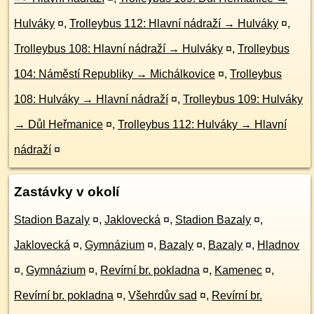
Hulváky
¤
,
Trolleybus 112: Hlavní nádraží → Hulváky
¤
,
Trolleybus 108: Hlavní nádraží → Hulváky
¤
,
Trolleybus
104: Náměstí Republiky → Michálkovice
¤
,
Trolleybus
108: Hulváky → Hlavní nádraží
¤
,
Trolleybus 109: Hulváky
→ Důl Heřmanice
¤
,
Trolleybus 112: Hulváky → Hlavní
nádraží
¤
Zastávky v okolí
Stadion Bazaly
¤
,
Jaklovecká
¤
,
Stadion Bazaly
¤
,
Jaklovecká
¤
,
Gymnázium
¤
,
Bazaly
¤
,
Bazaly
¤
,
Hladnov
¤
,
Gymnázium
¤
,
Revírní br. pokladna
¤
,
Kamenec
¤
,
Revírní br. pokladna
¤
,
Všehrdův sad
¤
,
Revírní br.