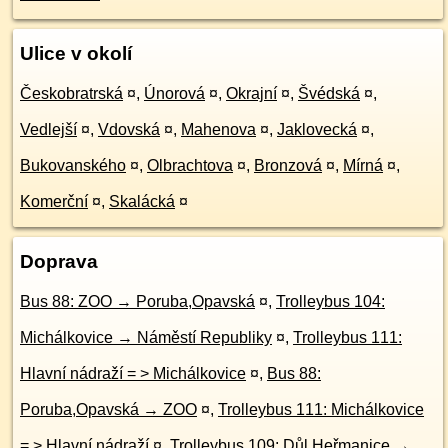
Ulice v okolí
Českobratrská
¤
,
Únorová
¤
,
Okrajní
¤
,
Švédská
¤
,
Vedlejší
¤
,
Vdovská
¤
,
Mahenova
¤
,
Jaklovecká
¤
,
Bukovanského
¤
,
Olbrachtova
¤
,
Bronzová
¤
,
Mírná
¤
,
Komerční
¤
,
Skalácká
¤
Doprava
Bus 88: ZOO → Poruba,Opavská
¤
,
Trolleybus 104:
Michálkovice → Náměstí Republiky
¤
,
Trolleybus 111:
Hlavní nádraží = > Michálkovice
¤
,
Bus 88:
Poruba,Opavská → ZOO
¤
,
Trolleybus 111: Michálkovice
= > Hlavní nádraží
¤
,
Trolleybus 109: Důl Heřmanice →