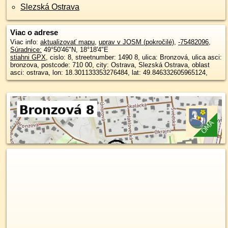
Slezská Ostrava
Viac o adrese
Viac info:
aktualizovať mapu
,
uprav v JOSM (pokročilé)
,
-75482096
,
Súradnice:
49°50'46"N
,
18°18'4"E
stiahni GPX
, cislo: 8, streetnumber: 1490 8, ulica: Bronzová, ulica asci:
bronzova, postcode: 710 00, city: Ostrava, Slezská Ostrava, oblast
asci: ostrava, lon: 18.301133353276484, lat: 49.846332605965124,