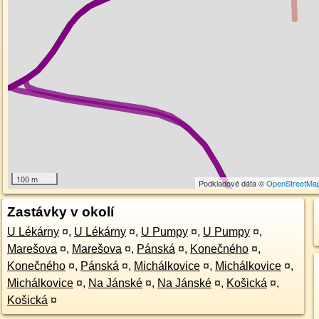
100 m
Podkladové dáta ©
OpenStreetMa
Zastávky v okolí
U Lékárny
¤
,
U Lékárny
¤
,
U Pumpy
¤
,
U Pumpy
¤
,
Marešova
¤
,
Marešova
¤
,
Pánská
¤
,
Konečného
¤
,
Konečného
¤
,
Pánská
¤
,
Michálkovice
¤
,
Michálkovice
¤
,
Michálkovice
¤
,
Na Jánské
¤
,
Na Jánské
¤
,
Košická
¤
,
Košická
¤