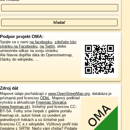
Podpor projekt OMA:
Spojte sa s nami
na facebooku
,
zdieľajte túto
stránku na Facebooku
,
na Twittri
, alebo
umiestnite odkaz na svoju stránku.
Ale hlavne doplňte dáta do Openstreetmap,
články do wikipédie, ...
Zdroj dát
Mapové údaje pochádzajú z
www.OpenStreetMap.org
, databáza je
prístupná pod licenciou
ODbL
.
Mapový podklad
vytvára a aktualizuje
Freemap Slovakia
(www.freemap.sk)
, šíriteľný pod licenciou CC-
BY-SA. Fotky sme čerpali z galérie portálu
freemap.sk, autori fotiek sú uvedení pri
jednotlivých fotkách a sú šíriteľné pod
licenciou CC a z wikipédie. Výškový profil trás
čerpáme z
SRTM
. Niečo vám chýba?
Pridajte