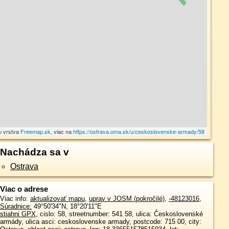
p
vrstva
Freemap.sk
, viac na
https://ostrava.oma.sk/u/ceskoslovenske-armady/58
Nachádza sa v
Ostrava
Viac o adrese
Viac info:
aktualizovať mapu
,
uprav v JOSM (pokročilé)
,
-48123016
,
Súradnice:
49°50'34"N
,
18°20'11"E
stiahni GPX
, cislo: 58, streetnumber: 541 58, ulica: Československé
armády, ulica asci: ceskoslovenske armady, postcode: 715 00, city: