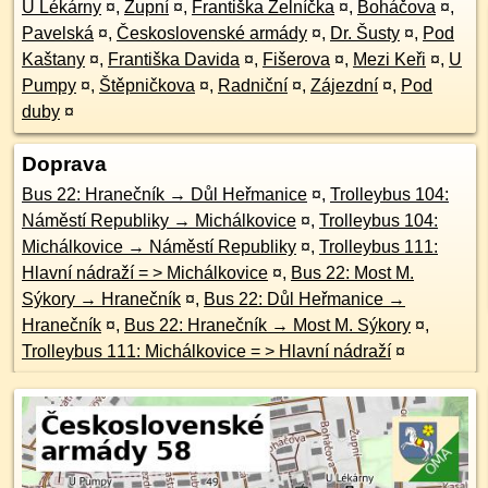
U Lékárny
¤
,
Župní
¤
,
Františka Zelníčka
¤
,
Boháčova
¤
,
Pavelská
¤
,
Československé armády
¤
,
Dr. Šusty
¤
,
Pod
Kaštany
¤
,
Františka Davida
¤
,
Fišerova
¤
,
Mezi Keři
¤
,
U
Pumpy
¤
,
Štěpničkova
¤
,
Radniční
¤
,
Zájezdní
¤
,
Pod
duby
¤
Doprava
Bus 22: Hranečník → Důl Heřmanice
¤
,
Trolleybus 104:
Náměstí Republiky → Michálkovice
¤
,
Trolleybus 104:
Michálkovice → Náměstí Republiky
¤
,
Trolleybus 111:
Hlavní nádraží = > Michálkovice
¤
,
Bus 22: Most M.
Sýkory → Hranečník
¤
,
Bus 22: Důl Heřmanice →
Hranečník
¤
,
Bus 22: Hranečník → Most M. Sýkory
¤
,
Trolleybus 111: Michálkovice = > Hlavní nádraží
¤