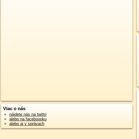
Viac o nás
nájdete nás na twittri
alebo na faceboooku
alebo aj v správach