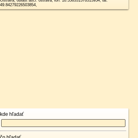
Ostrava, oblast asci: ostrava, lon: 18.336551578515934, lat:
49.84279226503854,
kde hľadať
čo hľadať