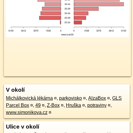
V okolí
Michálkovická lékárna
¤
,
parkovisko
¤
,
AlzaBox
¤
,
GLS
Parcel Box
¤
,
49
¤
,
Z-Box
¤
,
Hruška
¤
,
potraviny
¤
,
www.simonikova.cz
¤
Ulice v okolí