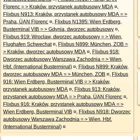
Florenc = > Kraków, przystanek autobusowy MDA
¤
,
Flixbus N913: Kraków, przystanek autobusowy MDA = >
Praha, ÚAN Florenc
¤
,
Flixbus N1395: Wien Erdberg,
Busterminal VIB = > Gdynia, dworzec autobusowy
¤
,
Flixbus 919: Wrocław, dworzec autobusowy = > Wien,
Flughafen Schwechat
¤
,
Flixbus N899: München, ZOB =
> Kraków, dworzec autobusowy MDA
¤
,
Flixbus 918:
Dworzec autobusowy Warszawa Zachodnia = > Wien,
Hbf. (International Busterminal)
¤
,
Flixbus N899: Kraków,
dworzec autobusowy MDA = > München, ZOB
¤
,
Flixbus
916: Wien Erdberg, Busterminal VIB = > Kraków,
przystanek autobusowy MDA
¤
,
Flixbus 913: Kraków,
przystanek autobusowy MDA = > Praha, ÚAN Florenc
¤
,
Flixbus 916: Kraków, przystanek autobusowy MDA = >
Wien Erdberg, Busterminal VIB
¤
,
Flixbus N918: Dworzec
autobusowy Warszawa Zachodnia = > Wien, Hbf.
(International Busterminal)
¤