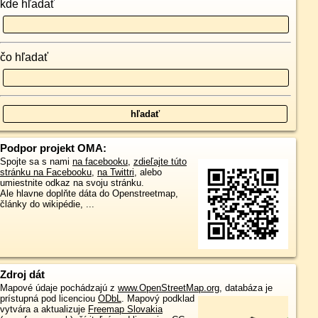
kde hľadať
čo hľadať
Podpor projekt OMA:
Spojte sa s nami
na facebooku
,
zdieľajte túto
stránku na Facebooku
,
na Twittri
, alebo
umiestnite odkaz na svoju stránku.
Ale hlavne doplňte dáta do Openstreetmap,
články do wikipédie, ...
Zdroj dát
Mapové údaje pochádzajú z
www.OpenStreetMap.org
, databáza je
prístupná pod licenciou
ODbL
.
Mapový podklad
vytvára a aktualizuje
Freemap Slovakia