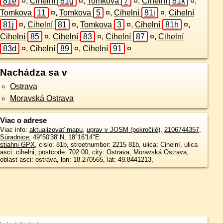
81e
¤
,
Cihelní
81g
¤
,
Tomkova
7
¤
,
Cihelní
81k
¤
,
Tomkova
11
¤
,
Tomkova
5
¤
,
Cihelní
81i
¤
,
Cihelní
81j
¤
,
Cihelní
81
¤
,
Tomkova
3
¤
,
Cihelní
81h
¤
,
Cihelní
85
¤
,
Cihelní
83
¤
,
Cihelní
87
¤
,
Cihelní
83d
¤
,
Cihelní
89
¤
,
Cihelní
91
¤
Nachádza sa v
Ostrava
Moravská Ostrava
Viac o adrese
Viac info:
aktualizovať mapu
,
uprav v JOSM (pokročilé)
,
2106744357
,
Súradnice:
49°50'38"N
,
18°16'14"E
stiahni GPX
, cislo: 81b, streetnumber: 2215 81b, ulica: Cihelní, ulica
asci: cihelni, postcode: 702 00, city: Ostrava, Moravská Ostrava,
oblast asci: ostrava, lon: 18.270565, lat: 49.8441213,