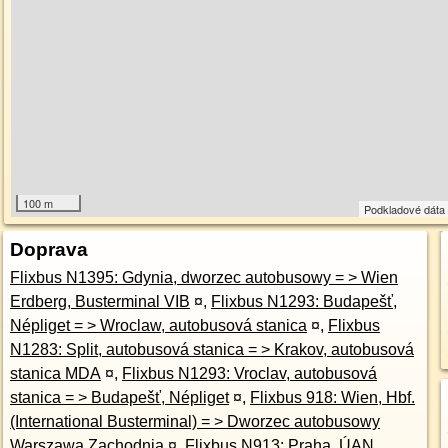
100 m
Podkladové dát
Doprava
Flixbus N1395: Gdynia, dworzec autobusowy = > Wien
Erdberg, Busterminal VIB
¤
,
Flixbus N1293: Budapešť,
Népliget = > Wroclaw, autobusová stanica
¤
,
Flixbus
N1283: Split, autobusová stanica = > Krakov, autobusová
stanica MDA
¤
,
Flixbus N1293: Vroclav, autobusová
stanica = > Budapešť, Népliget
¤
,
Flixbus 918: Wien, Hbf.
(International Busterminal) = > Dworzec autobusowy
Warszawa Zachodnia
¤
,
Flixbus N913: Praha, ÚAN