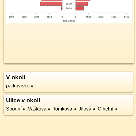
V okolí
parkovisko
¤
Ulice v okolí
Spodní
¤
,
Vaškova
¤
,
Tomkova
¤
,
Jílová
¤
,
Cihelní
¤