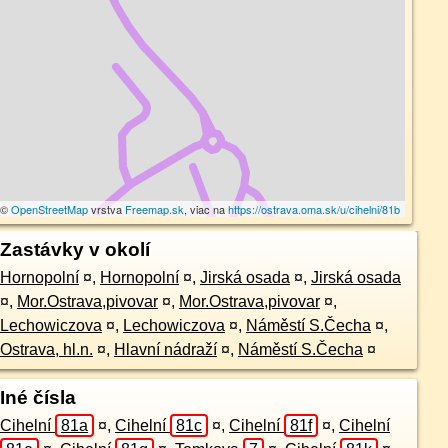
a ©
OpenStreetMap
vrstva
Freemap.sk
, viac na
https://ostrava.oma.sk/u/cihelni/81b
Zastávky v okolí
Hornopolní
¤
,
Hornopolní
¤
,
Jirská osada
¤
,
Jirská osada
¤
,
Mor.Ostrava,pivovar
¤
,
Mor.Ostrava,pivovar
¤
,
Lechowiczova
¤
,
Lechowiczova
¤
,
Náměstí S.Čecha
¤
,
Ostrava, hl.n.
¤
,
Hlavní nádraží
¤
,
Náměstí S.Čecha
¤
Iné čísla
Cihelní
81a
¤
,
Cihelní
81c
¤
,
Cihelní
81f
¤
,
Cihelní