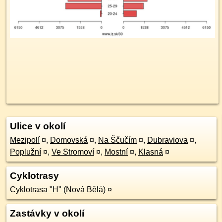
Ulice v okolí
Mezipolí
¤
,
Domovská
¤
,
Na Ščučím
¤
,
Dubraviova
¤
,
Poplužní
¤
,
Ve Stromoví
¤
,
Mostní
¤
,
Klasná
¤
Cyklotrasy
Cyklotrasa "H" (Nová Bělá)
¤
Zastávky v okolí