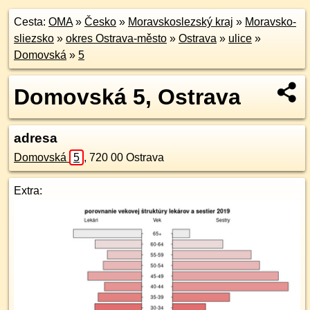
Cesta:
OMA
»
Česko
»
Moravskoslezský kraj
»
Moravsko-
sliezsko
»
okres Ostrava-město
»
Ostrava
»
ulice
»
Domovská
»
5
Domovská 5, Ostrava
adresa
Domovská
5
,
720 00
Ostrava
Extra: