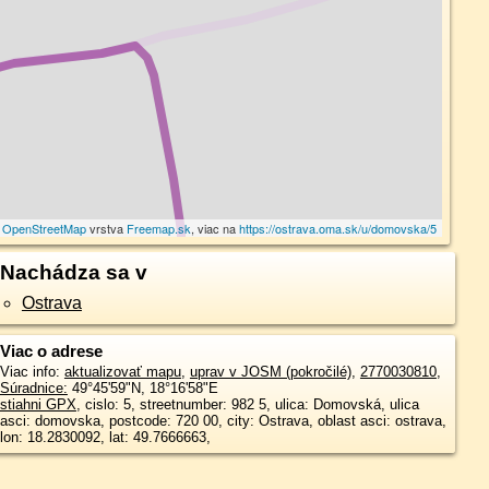
©
OpenStreetMap
vrstva
Freemap.sk
, viac na
https://ostrava.oma.sk/u/domovska/5
Nachádza sa v
Ostrava
Viac o adrese
Viac info:
aktualizovať mapu
,
uprav v JOSM (pokročilé)
,
2770030810
,
Súradnice:
49°45'59"N
,
18°16'58"E
stiahni GPX
, cislo: 5, streetnumber: 982 5, ulica: Domovská, ulica
asci: domovska, postcode: 720 00, city: Ostrava, oblast asci: ostrava,
lon: 18.2830092, lat: 49.7666663,