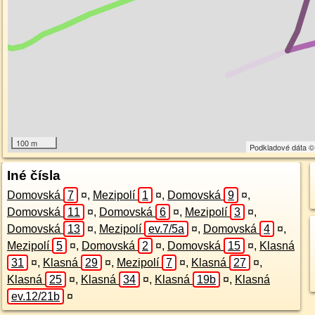
100 m
Podkladové dáta 
Iné čísla
Domovská
7
¤
,
Mezipolí
1
¤
,
Domovská
9
¤
,
Domovská
11
¤
,
Domovská
6
¤
,
Mezipolí
3
¤
,
Domovská
13
¤
,
Mezipolí
ev.7/5a
¤
,
Domovská
4
¤
,
Mezipolí
5
¤
,
Domovská
2
¤
,
Domovská
15
¤
,
Klasná
31
¤
,
Klasná
29
¤
,
Mezipolí
7
¤
,
Klasná
27
¤
,
Klasná
25
¤
,
Klasná
34
¤
,
Klasná
19b
¤
,
Klasná
ev.12/21b
¤