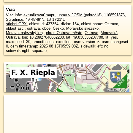
Viac
Viac info:
aktualizovať mapu
,
uprav v JOSM (pokročilé)
,
1168591876
,
Súradnice:
49°49'49"N
,
18°17'21"E
stiahni GPX
, oblast id: 437354, dlzka: 154, oblast name: Ostrava,
oblast asci: ostrava, obce:
Česko
,
Moravsko sliezsko
,
Moravskoslezský kraj
,
okres Ostrava město
,
Ostrava
,
Moravská
Ostrava
, lon: 18.28927048662288, lat: 49.830335207788, lit: yes,
maxspeed: 30, smoothness: excellent, osm version: 5, osm changeset:
0, osm timestamp: 2025 08 15T05:59:08Z, sidewalk:left: no,
sidewalk:right: separate,