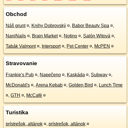
Obchod
Náš grunt
¤
,
Knihy Dobrovský
¤
,
Babor Beauty Spa
¤
,
NaniNails
¤
,
Brain Market
¤
,
Notino
¤
,
Salón Witová
¤
,
Tabák Valmont
¤
,
Intersport
¤
,
Pet Center
¤
,
McPEN
¤
Stravovanie
Frankie's Pub
¤
,
Napečeno
¤
,
Kaskáda
¤
,
Subway
¤
,
McDonald's
¤
,
Arena Kebab
¤
,
Golden Bird
¤
,
Lunch Time
¤
,
GTH
¤
,
McCafé
¤
Turistika
prístrešok, altánok
¤
,
prístrešok, altánok
¤