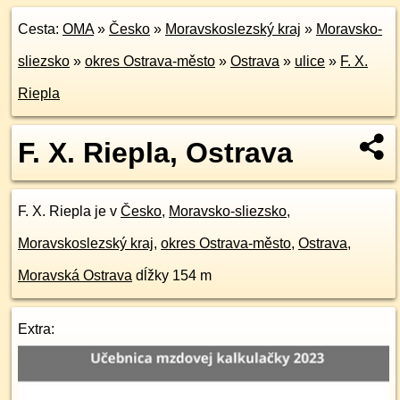
Cesta:
OMA
»
Česko
»
Moravskoslezský kraj
»
Moravsko-
sliezsko
»
okres Ostrava-město
»
Ostrava
»
ulice
»
F. X.
Riepla
F. X. Riepla, Ostrava
F. X. Riepla je v
Česko
,
Moravsko-sliezsko
,
Moravskoslezský kraj
,
okres Ostrava-město
,
Ostrava
,
Moravská Ostrava
dĺžky 154 m
Extra: