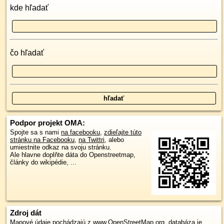
kde hľadať
čo hľadať
Podpor projekt OMA:
Spojte sa s nami
na facebooku
,
zdieľajte túto
stránku na Facebooku
,
na Twittri
, alebo
umiestnite odkaz na svoju stránku.
Ale hlavne doplňte dáta do Openstreetmap,
články do wikipédie, ...
Zdroj dát
Mapové údaje pochádzajú z
www.OpenStreetMap.org
, databáza je