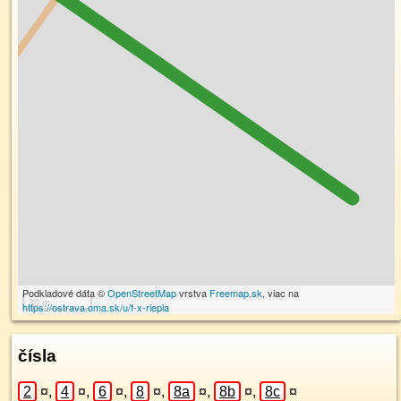
Podkladové dáta ©
OpenStreetMap
vrstva
Freemap.sk
, viac na
30 m
https://ostrava.oma.sk/u/f-x-riepla
čísla
2
¤
,
4
¤
,
6
¤
,
8
¤
,
8a
¤
,
8b
¤
,
8c
¤