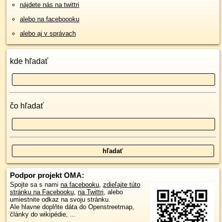
nájdete nás na twittri
alebo na faceboooku
alebo aj v správach
kde hľadať
čo hľadať
Podpor projekt OMA:
Spojte sa s nami
na facebooku
,
zdieľajte túto
stránku na Facebooku
,
na Twittri
, alebo
umiestnite odkaz na svoju stránku.
Ale hlavne doplňte dáta do Openstreetmap,
články do wikipédie, ...