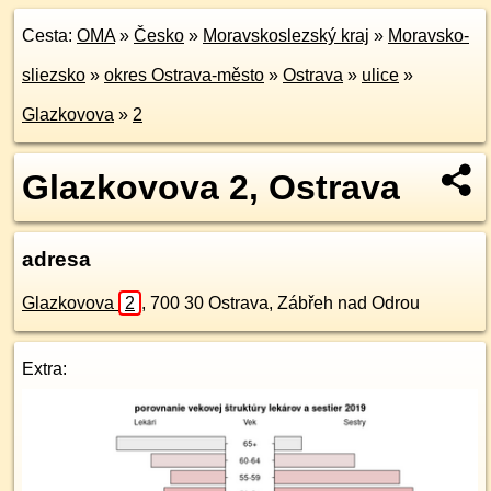
Cesta:
OMA
»
Česko
»
Moravskoslezský kraj
»
Moravsko-
sliezsko
»
okres Ostrava-město
»
Ostrava
»
ulice
»
Glazkovova
»
2
Glazkovova 2, Ostrava
adresa
Glazkovova
2
,
700 30
Ostrava, Zábřeh nad Odrou
Extra: