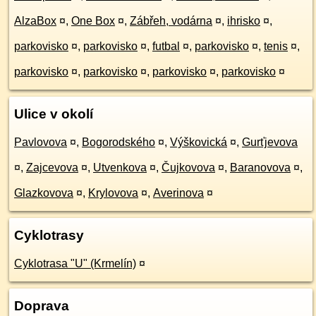
AlzaBox
¤
,
One Box
¤
,
Zábřeh, vodárna
¤
,
ihrisko
¤
,
parkovisko
¤
,
parkovisko
¤
,
futbal
¤
,
parkovisko
¤
,
tenis
¤
,
parkovisko
¤
,
parkovisko
¤
,
parkovisko
¤
,
parkovisko
¤
Ulice v okolí
Pavlovova
¤
,
Bogorodského
¤
,
Výškovická
¤
,
Gurťjevova
¤
,
Zajcevova
¤
,
Utvenkova
¤
,
Čujkovova
¤
,
Baranovova
¤
,
Glazkovova
¤
,
Krylovova
¤
,
Averinova
¤
Cyklotrasy
Cyklotrasa "U" (Krmelín)
¤
Doprava