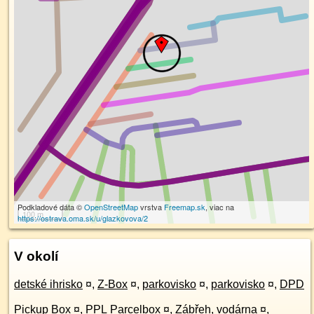
Podkladové dáta ©
OpenStreetMap
vrstva
Freemap.sk
, viac na
100 m
https://ostrava.oma.sk/u/glazkovova/2
V okolí
detské ihrisko
¤
,
Z-Box
¤
,
parkovisko
¤
,
parkovisko
¤
,
DPD
Pickup Box
¤
,
PPL Parcelbox
¤
,
Zábřeh, vodárna
¤
,