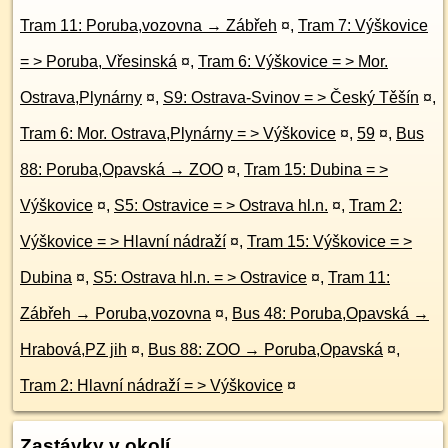
Tram 11: Poruba,vozovna → Zábřeh
¤
,
Tram 7: Výškovice
= > Poruba, Vřesinská
¤
,
Tram 6: Výškovice = > Mor.
Ostrava,Plynárny
¤
,
S9: Ostrava-Svinov = > Český Těšín
¤
,
Tram 6: Mor. Ostrava,Plynárny = > Výškovice
¤
,
59
¤
,
Bus
88: Poruba,Opavská → ZOO
¤
,
Tram 15: Dubina = >
Výškovice
¤
,
S5: Ostravice = > Ostrava hl.n.
¤
,
Tram 2:
Výškovice = > Hlavní nádraží
¤
,
Tram 15: Výškovice = >
Dubina
¤
,
S5: Ostrava hl.n. = > Ostravice
¤
,
Tram 11:
Zábřeh → Poruba,vozovna
¤
,
Bus 48: Poruba,Opavská →
Hrabová,PZ jih
¤
,
Bus 88: ZOO → Poruba,Opavská
¤
,
Tram 2: Hlavní nádraží = > Výškovice
¤
Zastávky v okolí