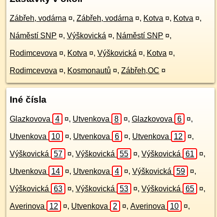
Zábřeh, vodárna
¤
,
Zábřeh, vodárna
¤
,
Kotva
¤
,
Kotva
¤
,
Náměstí SNP
¤
,
Výškovická
¤
,
Náměstí SNP
¤
,
Rodimcevova
¤
,
Kotva
¤
,
Výškovická
¤
,
Kotva
¤
,
Rodimcevova
¤
,
Kosmonautů
¤
,
Zábřeh,OC
¤
Iné čísla
Glazkovova
4
¤
,
Utvenkova
8
¤
,
Glazkovova
6
¤
,
Utvenkova
10
¤
,
Utvenkova
6
¤
,
Utvenkova
12
¤
,
Výškovická
57
¤
,
Výškovická
55
¤
,
Výškovická
61
¤
,
Utvenkova
14
¤
,
Utvenkova
4
¤
,
Výškovická
59
¤
,
Výškovická
63
¤
,
Výškovická
53
¤
,
Výškovická
65
¤
,
Averinova
12
¤
,
Utvenkova
2
¤
,
Averinova
10
¤
,