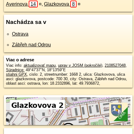
Averinova
14
¤
,
Glazkovova
8
¤
Nachádza sa v
Ostrava
Zábřeh nad Odrou
Viac o adrese
Viac info:
aktualizovať mapu
,
uprav v JOSM (pokročilé)
,
2108527048
,
Súradnice:
49°47'37"N
,
18°13'59"E
stiahni GPX
, cislo: 2, streetnumber: 1668 2, ulica: Glazkovova, ulica
asci: glazkovova, postcode: 700 30, city: Ostrava, Zábřeh nad Odrou,
oblast asci: ostrava, lon: 18.2332896, lat: 49.7936872,