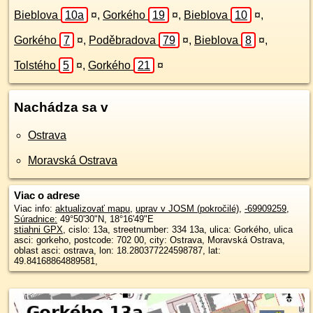
Bieblova
10a
¤
,
Gorkého
19
¤
,
Bieblova
10
¤
,
Gorkého
7
¤
,
Poděbradova
79
¤
,
Bieblova
8
¤
,
Tolstého
5
¤
,
Gorkého
21
¤
Nachádza sa v
Ostrava
Moravská Ostrava
Viac o adrese
Viac info:
aktualizovať mapu
,
uprav v JOSM (pokročilé)
,
-69909259
,
Súradnice:
49°50'30"N
,
18°16'49"E
stiahni GPX
, cislo: 13a, streetnumber: 334 13a, ulica: Gorkého, ulica
asci: gorkeho, postcode: 702 00, city: Ostrava, Moravská Ostrava,
oblast asci: ostrava, lon: 18.280377224598787, lat:
49.84168864889581,