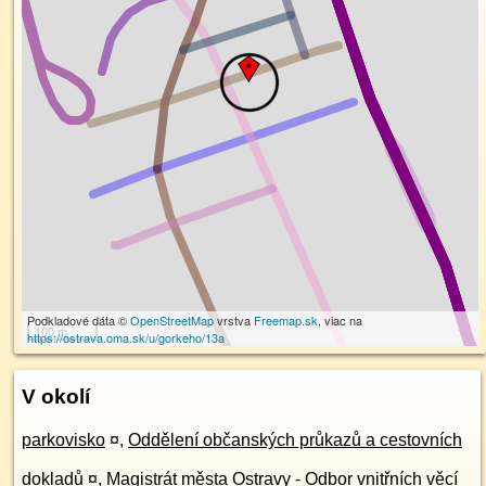
Podkladové dáta ©
OpenStreetMap
vrstva
Freemap.sk
, viac na
100 m
https://ostrava.oma.sk/u/gorkeho/13a
V okolí
parkovisko
¤
,
Oddělení občanských průkazů a cestovních
dokladů
¤
,
Magistrát města Ostravy - Odbor vnitřních věcí