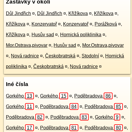
Zastávky v okolí
Důl Jindřich
¤
,
Důl Jindřich
¤
,
Křižíkova
¤
,
Křižíkova
¤
,
Křižíkova
¤
,
Konzervatoř
¤
,
Konzervatoř
¤
,
Porážková
¤
,
Křižíkova
¤
,
Husův sad
¤
,
Hornická poliklinika
¤
,
Mor.Ostrava,pivovar
¤
,
Husův sad
¤
,
Mor.Ostrava,pivovar
¤
,
Nová radnice
¤
,
Českobratrská
¤
,
Stodolní
¤
,
Hornická
poliklinika
¤
,
Českobratrská
¤
,
Nová radnice
¤
Iné čísla
Gorkého
13
¤
,
Gorkého
15
¤
,
Poděbradova
86
¤
,
Gorkého
11
¤
,
Poděbradova
84
¤
,
Poděbradova
85
¤
,
Poděbradova
82
¤
,
Poděbradova
83
¤
,
Gorkého
9
¤
,
Gorkého
17
¤
,
Poděbradova
81
¤
,
Poděbradova
80
¤
,