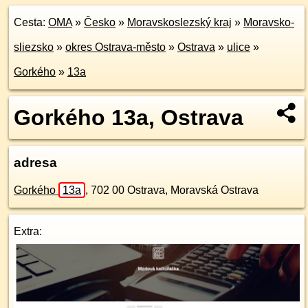
Cesta:
OMA
»
Česko
»
Moravskoslezský kraj
»
Moravsko-
sliezsko
»
okres Ostrava-město
»
Ostrava
»
ulice
»
Gorkého
»
13a
Gorkého 13a, Ostrava
adresa
Gorkého
13a
,
702 00
Ostrava, Moravská Ostrava
Extra: