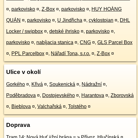
¤
,
parkovisko
¤
,
Z-Box
¤
,
parkovisko
¤
,
HUY HOÀNG
QUÁN
¤
,
parkovisko
¤
,
U Jindřicha
¤
,
cyklostojan
¤
,
DHL
Locker / swipbox
¤
,
detské ihrisko
¤
,
parkovisko
¤
,
parkovisko
¤
,
nabíjacia stanica
¤
,
CNG
¤
,
GLS Parcel Box
¤
,
PPL Parcelbox
¤
,
Nářadí Tona, s.r.o.
¤
,
Z-Box
¤
Ulice v okolí
Gorkého
¤
,
Křivá
¤
,
Soukenická
¤
,
Nádražní
¤
,
Poděbradova
¤
,
Dostojevského
¤
,
Harantova
¤
,
Zborovská
¤
,
Bieblova
¤
,
Valchařská
¤
,
Tolstého
¤
Doprava
Tram 14: Nová Huť jižní brána = > Přívoz, Hlučínská
¤
,