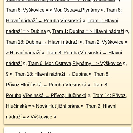
Tram 6: Výškovice = > Mor. Ostrava,Plynárny
¤
,
Tram 8:
Hlavní nádraží → Poruba,Vřesinská
¤
,
Tram 1: Hlavní
nádraží = > Dubina
¤
,
Tram 1: Dubina = > Hlavní nádraží
¤
,
Tram 18: Dubina → Hlavní nádraží
¤
,
Tram 2: Výškovice =
> Hlavní nádraží
¤
,
Tram 8: Poruba,Vřesinská → Hlavní
nádraží
¤
,
Tram 6: Mor. Ostrava,Plynárny = > Výškovice
¤
,
9
¤
,
Tram 18: Hlavní nádraží → Dubina
¤
,
Tram 8:
Přívoz,Hlučínská → Poruba,Vřesinská
¤
,
Tram 8:
Poruba,Vřesinská → Přívoz,Hlučínská
¤
,
Tram 14: Přívoz,
Hlučínská = > Nová Huť jižní brána
¤
,
Tram 2: Hlavní
nádraží = > Výškovice
¤