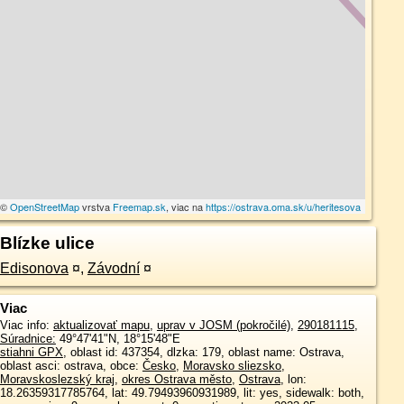
a ©
OpenStreetMap
vrstva
Freemap.sk
, viac na
https://ostrava.oma.sk/u/heritesova
Blízke ulice
Edisonova
¤
,
Závodní
¤
Viac
Viac info:
aktualizovať mapu
,
uprav v JOSM (pokročilé)
,
290181115
,
Súradnice:
49°47'41"N
,
18°15'48"E
stiahni GPX
, oblast id: 437354, dlzka: 179, oblast name: Ostrava,
oblast asci: ostrava, obce:
Česko
,
Moravsko sliezsko
,
Moravskoslezský kraj
,
okres Ostrava město
,
Ostrava
, lon:
18.26359317785764, lat: 49.79493960931989, lit: yes, sidewalk: both,