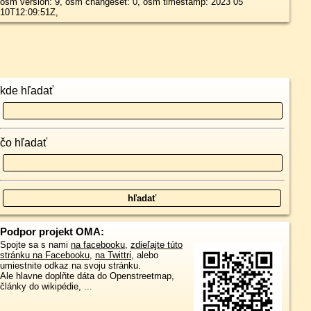
osm version: 9, osm changeset: 0, osm timestamp: 2023 05
10T12:09:51Z,
kde hľadať
čo hľadať
Podpor projekt OMA:
Spojte sa s nami
na facebooku
,
zdieľajte túto
stránku na Facebooku
,
na Twittri
, alebo
umiestnite odkaz na svoju stránku.
Ale hlavne doplňte dáta do Openstreetmap,
články do wikipédie, ...