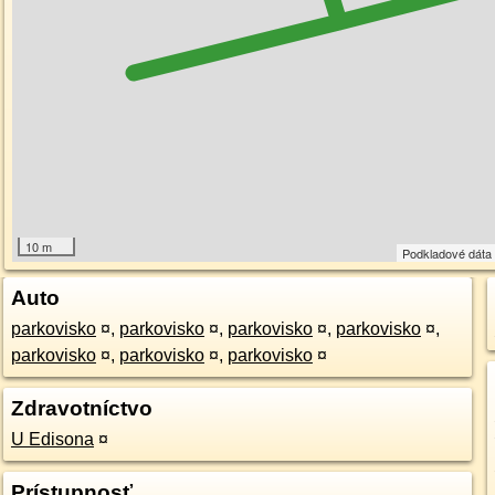
10 m
Podkladové dát
Auto
parkovisko
¤
,
parkovisko
¤
,
parkovisko
¤
,
parkovisko
¤
,
parkovisko
¤
,
parkovisko
¤
,
parkovisko
¤
Zdravotníctvo
U Edisona
¤
Prístupnosť