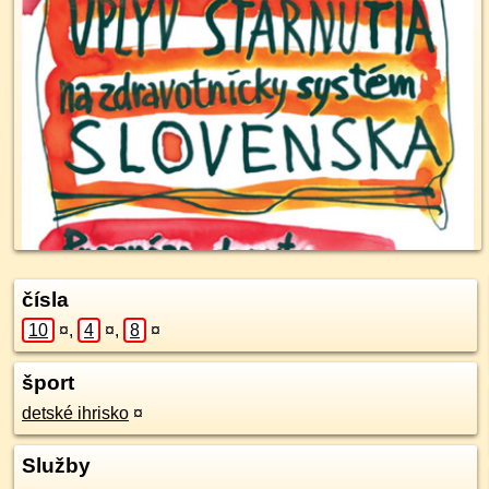
čísla
10
¤
,
4
¤
,
8
¤
šport
detské ihrisko
¤
Služby