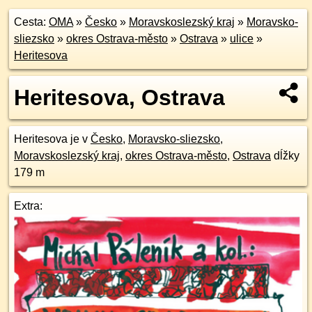
Cesta:
OMA
»
Česko
»
Moravskoslezský kraj
»
Moravsko-
sliezsko
»
okres Ostrava-město
»
Ostrava
»
ulice
»
Heritesova
Heritesova, Ostrava
Heritesova je v
Česko
,
Moravsko-sliezsko
,
Moravskoslezský kraj
,
okres Ostrava-město
,
Ostrava
dĺžky
179 m
Extra: