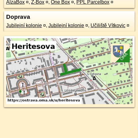
AlzaBox
¤
,
Z-Box
¤
,
One Box
¤
,
PPL Parcelbox
¤
Doprava
Jubilejní kolonie
¤
,
Jubilejní kolonie
¤
,
Učiliště Vítkovic
¤