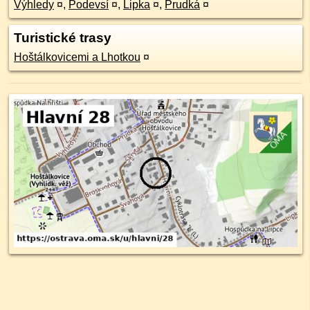
Výhledy
¤
,
Podevsí
¤
,
Lipka
¤
,
Prudká
¤
Turistické trasy
Hoštálkovicemi a Lhotkou
¤