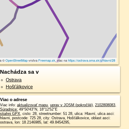
ta ©
OpenStreetMap
vrstva
Freemap.sk
, viac na
https://ostrava.oma.sk/u/hlavni/28
Nachádza sa v
Ostrava
Hošťálkovice
Viac o adrese
Viac info:
aktualizovať mapu
,
uprav v JOSM (pokročilé)
,
2102808083
,
Súradnice:
49°50'43"N
,
18°12'52"E
stiahni GPX
, cislo: 28, streetnumber: 51 28, ulica: Hlavní, ulica asci:
hlavni, postcode: 725 28, city: Ostrava, Hošťálkovice, oblast asci:
ostrava, lon: 18.2146985, lat: 49.8454295,