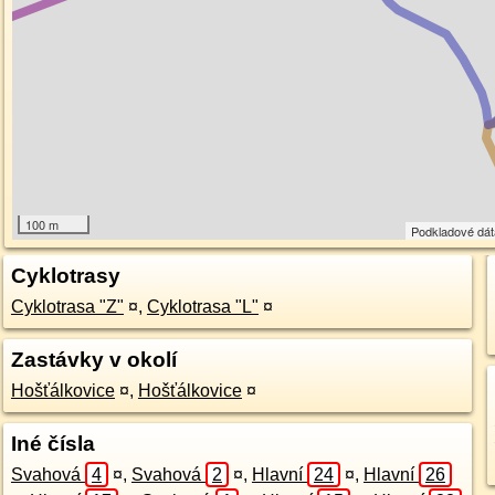
100 m
Podkladové dá
Cyklotrasy
Cyklotrasa "Z"
¤
,
Cyklotrasa "L"
¤
Zastávky v okolí
Hošťálkovice
¤
,
Hošťálkovice
¤
Iné čísla
Svahová
4
¤
,
Svahová
2
¤
,
Hlavní
24
¤
,
Hlavní
26