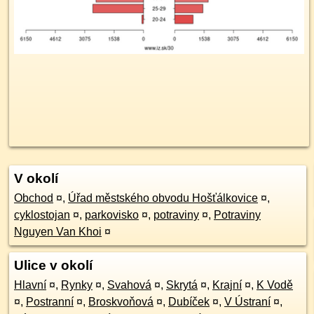
V okolí
Obchod
¤
,
Úřad městského obvodu Hošťálkovice
¤
,
cyklostojan
¤
,
parkovisko
¤
,
potraviny
¤
,
Potraviny
Nguyen Van Khoi
¤
Ulice v okolí
Hlavní
¤
,
Rynky
¤
,
Svahová
¤
,
Skrytá
¤
,
Krajní
¤
,
K Vodě
¤
,
Postranní
¤
,
Broskvoňová
¤
,
Dubíček
¤
,
V Ústraní
¤
,