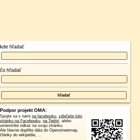
kde hľadať
čo hľadať
Podpor projekt OMA:
Spojte sa s nami
na facebooku
,
zdieľajte túto
stránku na Facebooku
,
na Twittri
, alebo
umiestnite odkaz na svoju stránku.
Ale hlavne doplňte dáta do Openstreetmap,
články do wikipédie, ...