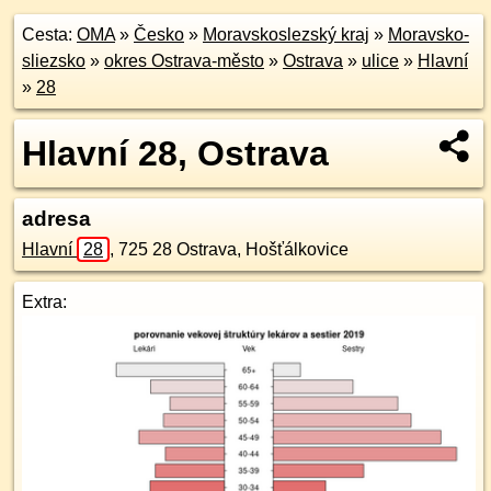
Cesta:
OMA
»
Česko
»
Moravskoslezský kraj
»
Moravsko-
sliezsko
»
okres Ostrava-město
»
Ostrava
»
ulice
»
Hlavní
»
28
Hlavní 28, Ostrava
adresa
Hlavní
28
,
725 28
Ostrava, Hošťálkovice
Extra: