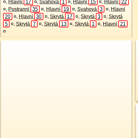
¤
,
Hlavní
17
¤
,
Svahová
1
¤
,
Hlavní
15
¤
,
Hlavní
22
¤
,
Postranní
35
¤
,
Hlavní
19
¤
,
Svahová
3
¤
,
Hlavní
20
¤
,
Hlavní
30
¤
,
Skrytá
17
¤
,
Skrytá
3
¤
,
Skrytá
5
¤
,
Skrytá
7
¤
,
Skrytá
13
¤
,
Skrytá
1
¤
,
Hlavní
21
¤