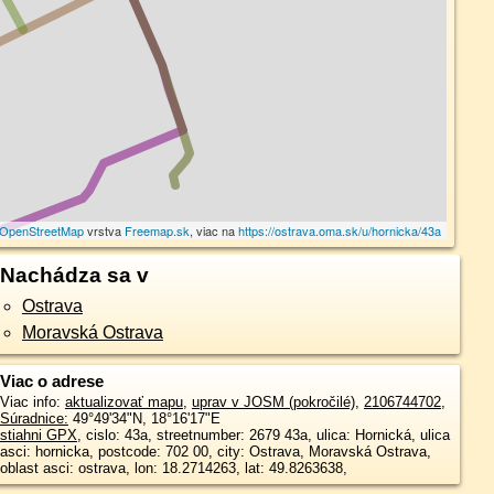
OpenStreetMap
vrstva
Freemap.sk
, viac na
https://ostrava.oma.sk/u/hornicka/43a
Nachádza sa v
Ostrava
Moravská Ostrava
Viac o adrese
Viac info:
aktualizovať mapu
,
uprav v JOSM (pokročilé)
,
2106744702
,
Súradnice:
49°49'34"N
,
18°16'17"E
stiahni GPX
, cislo: 43a, streetnumber: 2679 43a, ulica: Hornická, ulica
asci: hornicka, postcode: 702 00, city: Ostrava, Moravská Ostrava,
oblast asci: ostrava, lon: 18.2714263, lat: 49.8263638,