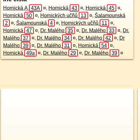
Hornická A
43A
¤
,
Hornická
43
¤
,
Hornická
45
¤
,
Hornická
50
¤
,
Hornických učňů
13
¤
,
Šalamounská
2
¤
,
Šalamounská
4
¤
,
Hornických učňů
11
¤
,
Hornická
47
¤
,
Dr. Malého
35
¤
,
Dr. Malého
33
¤
,
Dr.
Malého
37
¤
,
Dr. Malého
34
¤
,
Dr. Malého
42
¤
,
Dr
Malého
39
¤
,
Dr. Malého
31
¤
,
Hornická
54
¤
,
Hornická
49a
¤
,
Dr. Malého
29
¤
,
Dr. Malého
39
¤