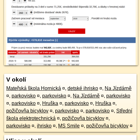
V okolí
Mateřská škola Hornická
¤
,
detské ihrisko
¤
,
Na Jízdárně
¤
,
parkovisko
¤
,
parkovisko
¤
,
Na Jízdárně
¤
,
parkovisko
¤
,
parkovisko
¤
,
Hruška
¤
,
parkovisko
¤
,
Hruška
¤
,
požičovňa bicyklov
¤
,
parkovisko
¤
,
parkovisko
¤
,
Střední
škola elektrotechnická
¤
,
požičovňa bicyklov
¤
,
parkovisko
¤
,
ihrisko
¤
,
MS Smile
¤
,
požičovňa bicyklov
¤