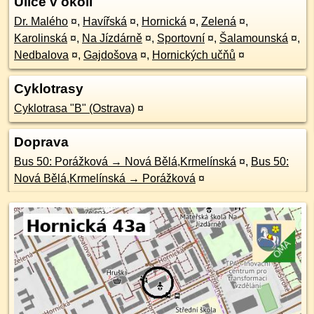
Ulice v okolí
Dr. Malého
¤
,
Havířská
¤
,
Hornická
¤
,
Zelená
¤
,
Karolinská
¤
,
Na Jízdárně
¤
,
Sportovní
¤
,
Šalamounská
¤
,
Nedbalova
¤
,
Gajdošova
¤
,
Hornických učňů
¤
Cyklotrasy
Cyklotrasa "B" (Ostrava)
¤
Doprava
Bus 50: Porážková → Nová Bělá,Krmelínská
¤
,
Bus 50:
Nová Bělá,Krmelínská → Porážková
¤