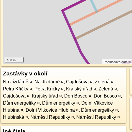
100 m
Podkladové dáta ©
Zastávky v okolí
Na Jízdárně
¤
,
Na Jízdárně
¤
,
Gajdošova
¤
,
Zelená
¤
,
Petra Křičky
¤
,
Petra Křičky
¤
,
Krajský úřad
¤
,
Zelená
¤
,
Gajdošova
¤
,
Krajský úřad
¤
,
Don Bosco
¤
,
Don Bosco
¤
,
Dům energetiky
¤
,
Dům energetiky
¤
,
Dolní Vítkovice
Hlubina
¤
,
Dolní Vítkovice Hlubina
¤
,
Dům energetiky
¤
,
Hlubinská
¤
,
Náměstí Republiky
¤
,
Náměstí Republiky
¤
Iné čísla