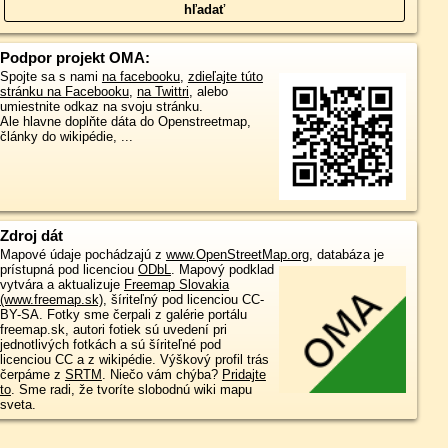
Podpor projekt OMA:
Spojte sa s nami
na facebooku
,
zdieľajte túto
stránku na Facebooku
,
na Twittri
, alebo
umiestnite odkaz na svoju stránku.
Ale hlavne doplňte dáta do Openstreetmap,
články do wikipédie, ...
Zdroj dát
Mapové údaje pochádzajú z
www.OpenStreetMap.org
, databáza je
prístupná pod licenciou
ODbL
.
Mapový podklad
vytvára a aktualizuje
Freemap Slovakia
(www.freemap.sk)
, šíriteľný pod licenciou CC-
BY-SA. Fotky sme čerpali z galérie portálu
freemap.sk, autori fotiek sú uvedení pri
jednotlivých fotkách a sú šíriteľné pod
licenciou CC a z wikipédie. Výškový profil trás
čerpáme z
SRTM
. Niečo vám chýba?
Pridajte
to
. Sme radi, že tvoríte slobodnú wiki mapu
sveta.