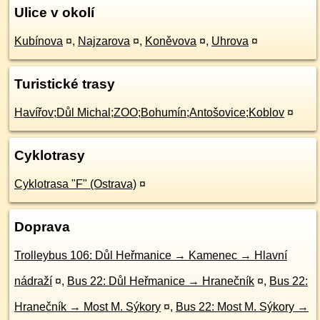
Ulice v okolí
Kubínova
¤
,
Najzarova
¤
,
Koněvova
¤
,
Uhrova
¤
Turistické trasy
Havířov;Důl Michal;ZOO;Bohumín;Antošovice;Koblov
¤
Cyklotrasy
Cyklotrasa "F" (Ostrava)
¤
Doprava
Trolleybus 106: Důl Heřmanice → Kamenec → Hlavní
nádraží
¤
,
Bus 22: Důl Heřmanice → Hranečník
¤
,
Bus 22:
Hranečník → Most M. Sýkory
¤
,
Bus 22: Most M. Sýkory →