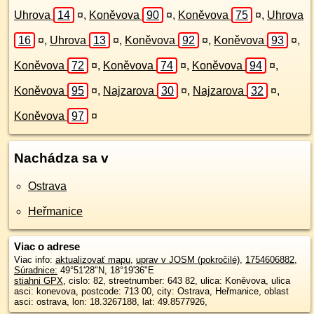
Uhrova
14
¤
,
Koněvova
90
¤
,
Koněvova
75
¤
,
Uhrova
16
¤
,
Uhrova
13
¤
,
Koněvova
92
¤
,
Koněvova
93
¤
,
Koněvova
72
¤
,
Koněvova
74
¤
,
Koněvova
94
¤
,
Koněvova
95
¤
,
Najzarova
30
¤
,
Najzarova
32
¤
,
Koněvova
97
¤
Nachádza sa v
Ostrava
Heřmanice
Viac o adrese
Viac info:
aktualizovať mapu
,
uprav v JOSM (pokročilé)
,
1754606882
,
Súradnice:
49°51'28"N
,
18°19'36"E
stiahni GPX
, cislo: 82, streetnumber: 643 82, ulica: Koněvova, ulica
asci: konevova, postcode: 713 00, city: Ostrava, Heřmanice, oblast
asci: ostrava, lon: 18.3267188, lat: 49.8577926,