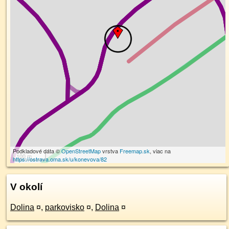
Podkladové dáta ©
OpenStreetMap
vrstva
Freemap.sk
, viac na
100 m
https://ostrava.oma.sk/u/konevova/82
V okolí
Dolina
¤
,
parkovisko
¤
,
Dolina
¤