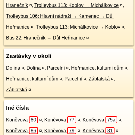
Hranečník
¤
,
Trolleybus 113: Koblov → Michálkovice
¤
,
Trolleybus 106: Hlavní nádraží → Kamenec → Důl
Heřmanice
¤
,
Trolleybus 113: Michálkovice → Koblov
¤
,
Bus 22: Hranečník → Důl Heřmanice
¤
Zastávky v okolí
Dolina
¤
,
Dolina
¤
,
Parcelní
¤
,
Heřmanice, kulturní dům
¤
,
Heřmanice, kulturní dům
¤
,
Parcelní
¤
,
Záblatská
¤
,
Záblatská
¤
Iné čísla
Koněvova
80
¤
,
Koněvova
77
¤
,
Koněvova
75a
¤
,
Koněvova
86
¤
,
Koněvova
79
¤
,
Koněvova
81
¤
,