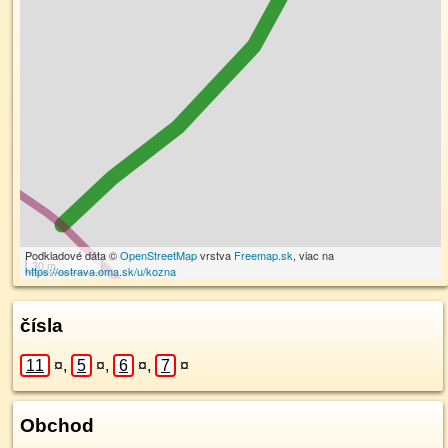
Podkladové dáta ©
OpenStreetMap
vrstva
Freemap.sk
, viac na
30 m
https://ostrava.oma.sk/u/kozna
čísla
11
¤
,
5
¤
,
6
¤
,
7
¤
Obchod