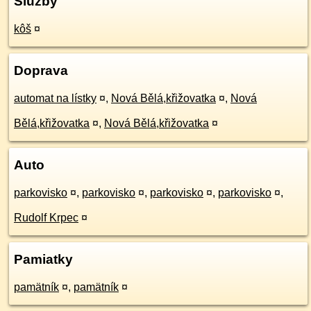
Služby
kôš
¤
Doprava
automat na lístky
¤
,
Nová Bělá,křižovatka
¤
,
Nová
Bělá,křižovatka
¤
,
Nová Bělá,křižovatka
¤
Auto
parkovisko
¤
,
parkovisko
¤
,
parkovisko
¤
,
parkovisko
¤
,
Rudolf Krpec
¤
Pamiatky
pamätník
¤
,
pamätník
¤