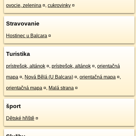
ovocie, zelenina
¤
,
cukrovinky
¤
Stravovanie
Hostinec u Balcara
¤
Turistika
prístrešok, altánok
¤
,
prístrešok, altánok
¤
,
orientačná
mapa
¤
,
Nová Bělá (U Balcara)
¤
,
orientačná mapa
¤
,
orientačná mapa
¤
,
Malá strana
¤
šport
Dětské hřiště
¤