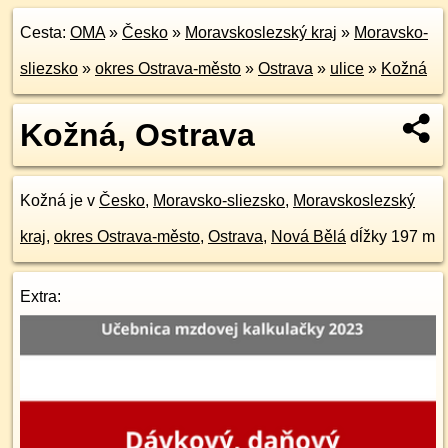
Cesta:
OMA
»
Česko
»
Moravskoslezský kraj
»
Moravsko-
sliezsko
»
okres Ostrava-město
»
Ostrava
»
ulice
»
Kožná
Kožná, Ostrava
Kožná je v
Česko
,
Moravsko-sliezsko
,
Moravskoslezský
kraj
,
okres Ostrava-město
,
Ostrava
,
Nová Bělá
dĺžky 197 m
Extra: