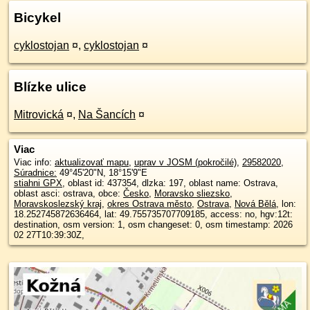
Bicykel
cyklostojan
¤
,
cyklostojan
¤
Blízke ulice
Mitrovická
¤
,
Na Šancích
¤
Viac
Viac info:
aktualizovať mapu
,
uprav v JOSM (pokročilé)
,
29582020
,
Súradnice:
49°45'20"N
,
18°15'9"E
stiahni GPX
, oblast id: 437354, dlzka: 197, oblast name: Ostrava,
oblast asci: ostrava, obce:
Česko
,
Moravsko sliezsko
,
Moravskoslezský kraj
,
okres Ostrava město
,
Ostrava
,
Nová Bělá
, lon:
18.252745872636464, lat: 49.755735707709185, access: no, hgv:12t:
destination, osm version: 1, osm changeset: 0, osm timestamp: 2026
02 27T10:39:30Z,