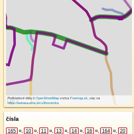
Podkladové dáta ©
OpenStreetMap
vrstva
Freemap.sk
, viac na
500 m
https://ostrava.oma.sk/u/lihovarska
čísla
165
¤
,
10
¤
,
11
¤
,
13
¤
,
14
¤
,
16
¤
,
164
¤
,
20