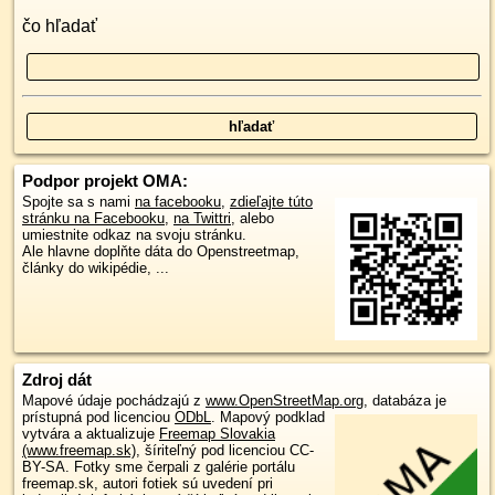
čo hľadať
Podpor projekt OMA:
Spojte sa s nami
na facebooku
,
zdieľajte túto
stránku na Facebooku
,
na Twittri
, alebo
umiestnite odkaz na svoju stránku.
Ale hlavne doplňte dáta do Openstreetmap,
články do wikipédie, ...
Zdroj dát
Mapové údaje pochádzajú z
www.OpenStreetMap.org
, databáza je
prístupná pod licenciou
ODbL
.
Mapový podklad
vytvára a aktualizuje
Freemap Slovakia
(www.freemap.sk)
, šíriteľný pod licenciou CC-
BY-SA. Fotky sme čerpali z galérie portálu
freemap.sk, autori fotiek sú uvedení pri