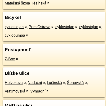
Mateřská škola Těšínská
¤
Bicykel
cyklostojan
¤
,
Prim Ostrava
¤
,
cyklostojan
¤
,
cyklostojan
¤
,
cyklopumpa
¤
Prístupnosť
Z-Box
¤
Blízke ulice
Holvekova
¤
,
Nadační
¤
,
Lučinská
¤
,
Šenovská
¤
,
Vratimovská
¤
,
Výhradní
¤
MHD na ulici