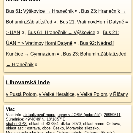
Bus 61: Výškovice → Hranečník
¤
,
Bus 23: Hranečník →
Bohumín,Záblatí,střed
¤
,
Bus 21: Vratimov,Horní Datyně =
> ÚAN
¤
,
Bus 61: Hranečník → Výškovice
¤
,
Bus 21:
ÚAN = > Vratimov,Horní Datyně
¤
,
Bus 92: Nádraží
Kunčice → Gymnázium
¤
,
Bus 23: Bohumín,Záblatí,střed
→ Hranečník
¤
Lihovarská inde
v Pustá Polom
,
v Velké Heraltice
,
v Velká Polom
,
v Říčany
Viac
Viac info:
aktualizovať mapu
,
uprav v JOSM (pokročilé)
,
26959611
,
Súradnice:
49°48'49"N
,
18°18'57"E
stiahni GPX
, oblast id: 437354, dlzka: 3070, oblast name: Ostrava,
oblast asci: ostrava, obce:
Česko
,
Moravsko sliezsko
,
Moravskoslezský kraj
,
okres Ostrava město
,
Ostrava
,
Slezská