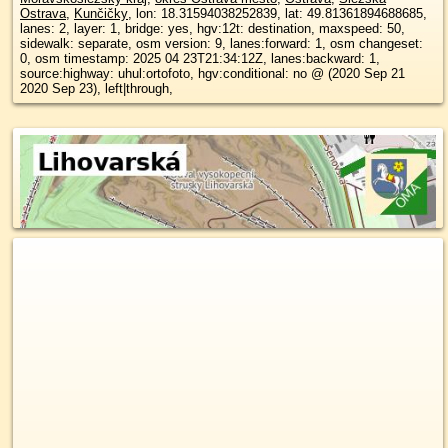
Ostrava
,
Kunčičky
, lon: 18.31594038252839, lat: 49.81361894688685,
lanes: 2, layer: 1, bridge: yes, hgv:12t: destination, maxspeed: 50,
sidewalk: separate, osm version: 9, lanes:forward: 1, osm changeset:
0, osm timestamp: 2025 04 23T21:34:12Z, lanes:backward: 1,
source:highway: uhul:ortofoto, hgv:conditional: no @ (2020 Sep 21
2020 Sep 23), left|through,