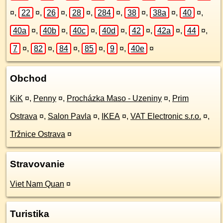
¤
,
22
¤
,
26
¤
,
28
¤
,
284
¤
,
38
¤
,
38a
¤
,
40
¤
,
40a
¤
,
40b
¤
,
40c
¤
,
40d
¤
,
42
¤
,
42a
¤
,
44
¤
,
7
¤
,
82
¤
,
84
¤
,
85
¤
,
9
¤
,
40e
¤
Obchod
KiK
¤
,
Penny
¤
,
Procházka Maso - Uzeniny
¤
,
Prim
Ostrava
¤
,
Salon Pavla
¤
,
IKEA
¤
,
VAT Electronic s.r.o.
¤
,
Tržnice Ostrava
¤
Stravovanie
Viet Nam Quan
¤
Turistika