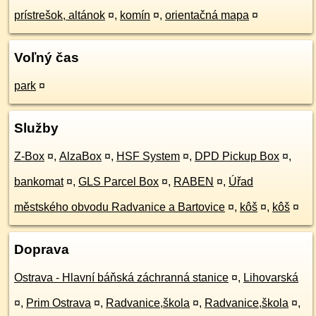
prístrešok, altánok
¤
,
komín
¤
,
orientačná mapa
¤
Voľný čas
park
¤
Služby
Z-Box
¤
,
AlzaBox
¤
,
HSF System
¤
,
DPD Pickup Box
¤
,
bankomat
¤
,
GLS Parcel Box
¤
,
RABEN
¤
,
Úřad
městského obvodu Radvanice a Bartovice
¤
,
kôš
¤
,
kôš
¤
Doprava
Ostrava - Hlavní báňská záchranná stanice
¤
,
Lihovarská
¤
,
Prim Ostrava
¤
,
Radvanice,škola
¤
,
Radvanice,škola
¤
,