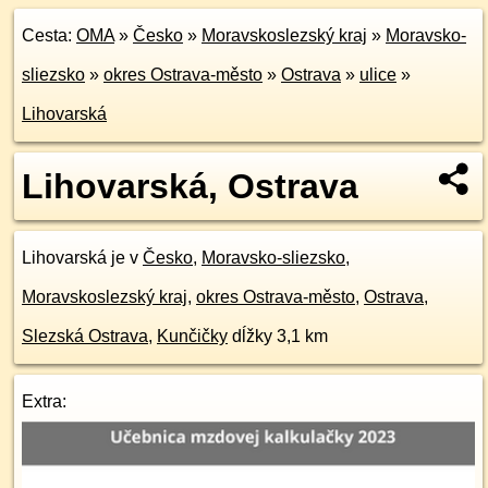
Cesta:
OMA
»
Česko
»
Moravskoslezský kraj
»
Moravsko-
sliezsko
»
okres Ostrava-město
»
Ostrava
»
ulice
»
Lihovarská
Lihovarská, Ostrava
Lihovarská je v
Česko
,
Moravsko-sliezsko
,
Moravskoslezský kraj
,
okres Ostrava-město
,
Ostrava
,
Slezská Ostrava
,
Kunčičky
dĺžky 3,1 km
Extra: