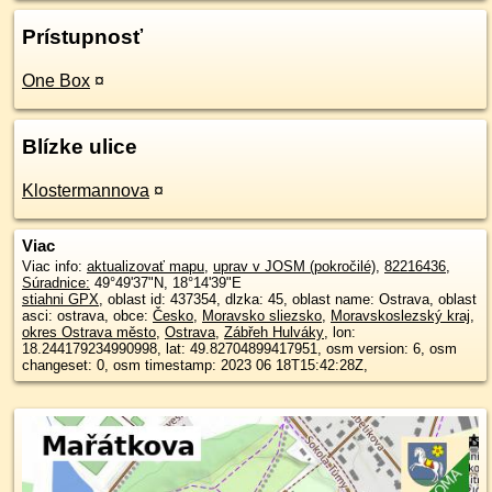
Prístupnosť
One Box
¤
Blízke ulice
Klostermannova
¤
Viac
Viac info:
aktualizovať mapu
,
uprav v JOSM (pokročilé)
,
82216436
,
Súradnice:
49°49'37"N
,
18°14'39"E
stiahni GPX
, oblast id: 437354, dlzka: 45, oblast name: Ostrava, oblast
asci: ostrava, obce:
Česko
,
Moravsko sliezsko
,
Moravskoslezský kraj
,
okres Ostrava město
,
Ostrava
,
Zábřeh Hulváky
, lon:
18.244179234990998, lat: 49.82704899417951, osm version: 6, osm
changeset: 0, osm timestamp: 2023 06 18T15:42:28Z,