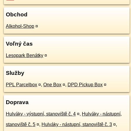
Obchod
Alkohol-Shop
¤
Voľný čas
Lesopark Benátky
¤
Služby
PPL Parcelbox
¤
,
One Box
¤
,
DPD Pickup Box
¤
Doprava
Hulváky - výstupní, stanoviště č. 4
¤
,
Hulváky - nástupní,
stanoviště č. 5
¤
,
Hulváky - nástupní, stanoviště č. 3
¤
,