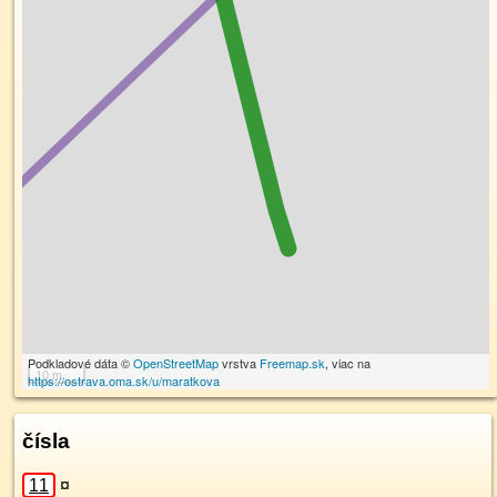
Podkladové dáta ©
OpenStreetMap
vrstva
Freemap.sk
, viac na
10 m
https://ostrava.oma.sk/u/maratkova
čísla
11
¤