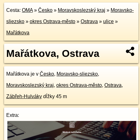
Cesta:
OMA
»
Česko
»
Moravskoslezský kraj
»
Moravsko-
sliezsko
»
okres Ostrava-město
»
Ostrava
»
ulice
»
Mařátkova
Mařátkova, Ostrava
Mařátkova je v
Česko
,
Moravsko-sliezsko
,
Moravskoslezský kraj
,
okres Ostrava-město
,
Ostrava
,
Zábřeh-Hulváky
dĺžky 45 m
Extra: