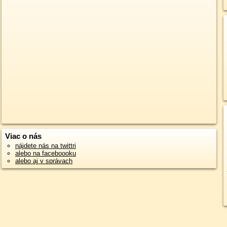
Viac o nás
nájdete nás na twittri
alebo na faceboooku
alebo aj v správach