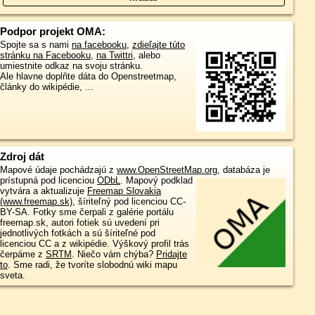
Podpor projekt OMA:
Spojte sa s nami
na facebooku
,
zdieľajte túto
stránku na Facebooku
,
na Twittri
, alebo
umiestnite odkaz na svoju stránku.
Ale hlavne doplňte dáta do Openstreetmap,
články do wikipédie, ...
Zdroj dát
Mapové údaje pochádzajú z
www.OpenStreetMap.org
, databáza je
prístupná pod licenciou
ODbL
.
Mapový podklad
vytvára a aktualizuje
Freemap Slovakia
(www.freemap.sk)
, šíriteľný pod licenciou CC-
BY-SA. Fotky sme čerpali z galérie portálu
freemap.sk, autori fotiek sú uvedení pri
jednotlivých fotkách a sú šíriteľné pod
licenciou CC a z wikipédie. Výškový profil trás
čerpáme z
SRTM
. Niečo vám chýba?
Pridajte
to
. Sme radi, že tvoríte slobodnú wiki mapu
sveta.