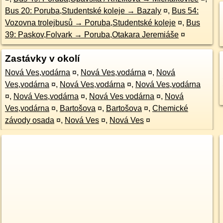
Bus 20: Poruba,Studentské koleje → Bazaly
¤
,
Bus 54:
Vozovna trolejbusů → Poruba,Studentské koleje
¤
,
Bus
39: Paskov,Folvark → Poruba,Otakara Jeremiáše
¤
Zastávky v okolí
Nová Ves,vodárna
¤
,
Nová Ves,vodárna
¤
,
Nová
Ves,vodárna
¤
,
Nová Ves,vodárna
¤
,
Nová Ves,vodárna
¤
,
Nová Ves,vodárna
¤
,
Nová Ves vodárna
¤
,
Nová
Ves,vodárna
¤
,
Bartošova
¤
,
Bartošova
¤
,
Chemické
závody osada
¤
,
Nová Ves
¤
,
Nová Ves
¤