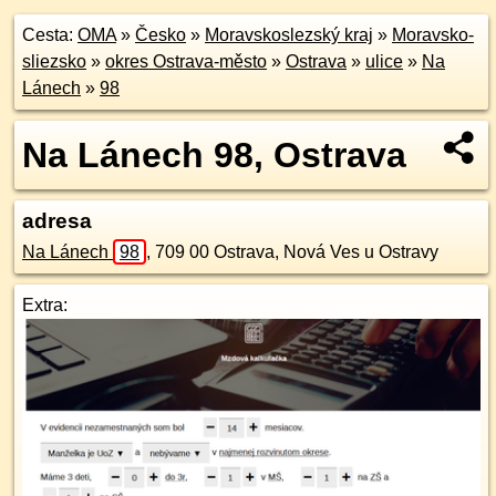
Cesta:
OMA
»
Česko
»
Moravskoslezský kraj
»
Moravsko-
sliezsko
»
okres Ostrava-město
»
Ostrava
»
ulice
»
Na
Lánech
»
98
Na Lánech 98, Ostrava
adresa
Na Lánech
98
,
709 00
Ostrava, Nová Ves u Ostravy
Extra: