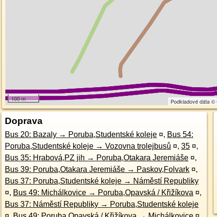
100 m
Podkladové dáta ©
Doprava
Bus 20: Bazaly → Poruba,Studentské koleje
¤
,
Bus 54:
Poruba,Studentské koleje → Vozovna trolejbusů
¤
,
35
¤
,
Bus 35: Hrabová,PZ jih → Poruba,Otakara Jeremiáše
¤
,
Bus 39: Poruba,Otakara Jeremiáše → Paskov,Folvark
¤
,
Bus 37: Poruba,Studentské koleje → Náměstí Republiky
¤
,
Bus 49: Michálkovice → Poruba,Opavská / Křižíkova
¤
,
Bus 37: Náměstí Republiky → Poruba,Studentské koleje
¤
,
Bus 49: Poruba,Opavská / Křižíkova → Michálkovice
¤
,