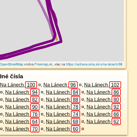
OpenStreetMap
vrstva
Freemap.sk
, viac na
https://ostrava.oma.sk/u/na-lanech/98
Iné čísla
Na Lánech
100
¤
,
Na Lánech
96
¤
,
Na Lánech
102
¤
,
Na Lánech
94
¤
,
Na Lánech
84
¤
,
Na Lánech
86
¤
,
Na Lánech
82
¤
,
Na Lánech
88
¤
,
Na Lánech
80
¤
,
Na Lánech
90
¤
,
Na Lánech
78
¤
,
Na Lánech
92
¤
,
Na Lánech
76
¤
,
Na Lánech
74
¤
,
Na Lánech
66
¤
,
Na Lánech
64
¤
,
Na Lánech
68
¤
,
Na Lánech
62
¤
,
Na Lánech
70
¤
,
Na Lánech
60
¤