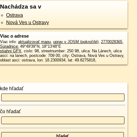
Nachádza sa v
Ostrava
Nová Ves u Ostravy
Viac o adrese
Viac info:
aktualizovať mapu
,
uprav v JOSM (pokročilé)
,
2770028365
,
Súradnice:
49°49'39"N
,
18°13'48"E
stiahni GPX
, cislo: 98, streetnumber: 250 98, ulica: Na Lánech, ulica
asci: na lanech, postcode: 709 00, city: Ostrava, Nová Ves u Ostravy,
oblast asci: ostrava, lon: 18.2300934, lat: 49.8275818,
kde hľadať
čo hľadať