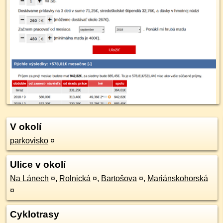
V okolí
parkovisko
¤
Ulice v okolí
Na Lánech
¤
,
Rolnická
¤
,
Bartošova
¤
,
Mariánskohorská
¤
Cyklotrasy