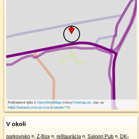
Podkladové dáta ©
OpenStreetMap
vrstva
Freemap.sk
, viac na
100 m
https://ostrava.oma.sk/u/na-svobode/17a
V okolí
parkovisko
¤
,
Z-Box
¤
,
reštaurácia
¤
,
Saloon Pub
¤
,
DK-