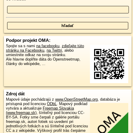
Podpor projekt OMA:
Spojte sa s nami
na facebooku
,
zdieľajte túto
stránku na Facebooku
,
na Twittri
, alebo
umiestnite odkaz na svoju stránku.
Ale hlavne doplňte dáta do Openstreetmap,
články do wikipédie, ...
Zdroj dát
Mapové údaje pochádzajú z
www.OpenStreetMap.org
, databáza je
prístupná pod licenciou
ODbL
.
Mapový podklad
vytvára a aktualizuje
Freemap Slovakia
(www.freemap.sk)
, šíriteľný pod licenciou CC-
BY-SA. Fotky sme čerpali z galérie portálu
freemap.sk, autori fotiek sú uvedení pri
jednotlivých fotkách a sú šíriteľné pod licenciou
CC a z wikipédie. Výškový profil trás čerpáme