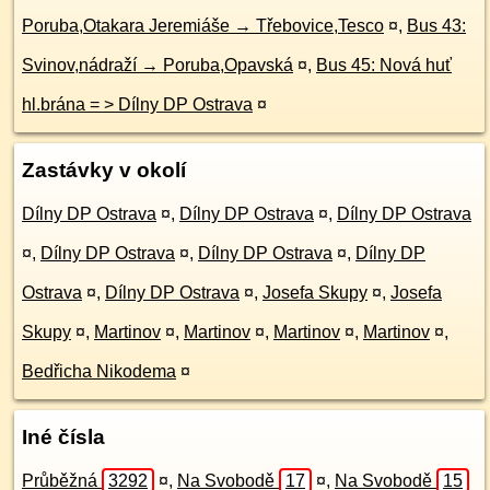
Poruba,Otakara Jeremiáše → Třebovice,Tesco
¤
,
Bus 43:
Svinov,nádraží → Poruba,Opavská
¤
,
Bus 45: Nová huť
hl.brána = > Dílny DP Ostrava
¤
Zastávky v okolí
Dílny DP Ostrava
¤
,
Dílny DP Ostrava
¤
,
Dílny DP Ostrava
¤
,
Dílny DP Ostrava
¤
,
Dílny DP Ostrava
¤
,
Dílny DP
Ostrava
¤
,
Dílny DP Ostrava
¤
,
Josefa Skupy
¤
,
Josefa
Skupy
¤
,
Martinov
¤
,
Martinov
¤
,
Martinov
¤
,
Martinov
¤
,
Bedřicha Nikodema
¤
Iné čísla
Průběžná
3292
¤
,
Na Svobodě
17
¤
,
Na Svobodě
15