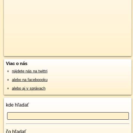
Viac o nás
nájdete nás na twittri
alebo na faceboooku
alebo aj v správach
kde hľadať
čo hľadať