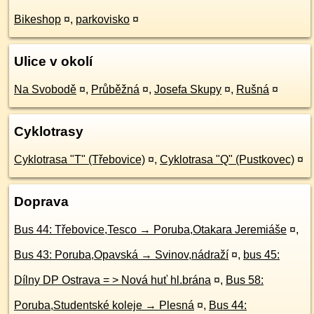
Bikeshop
¤
,
parkovisko
¤
Ulice v okolí
Na Svobodě
¤
,
Průběžná
¤
,
Josefa Skupy
¤
,
Rušná
¤
Cyklotrasy
Cyklotrasa "T" (Třebovice)
¤
,
Cyklotrasa "Q" (Pustkovec)
¤
Doprava
Bus 44: Třebovice,Tesco → Poruba,Otakara Jeremiáše
¤
,
Bus 43: Poruba,Opavská → Svinov,nádraží
¤
,
bus 45:
Dílny DP Ostrava = > Nová huť hl.brána
¤
,
Bus 58:
Poruba,Studentské koleje → Plesná
¤
,
Bus 44: