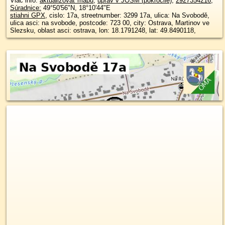
Viac info:
aktualizovať mapu
,
uprav v JOSM (pokročilé)
,
2927354216
,
Súradnice:
49°50'56"N
,
18°10'44"E
stiahni GPX
, cislo: 17a, streetnumber: 3299 17a, ulica: Na Svobodě,
ulica asci: na svobode, postcode: 723 00, city: Ostrava, Martinov ve
Slezsku, oblast asci: ostrava, lon: 18.1791248, lat: 49.8490118,