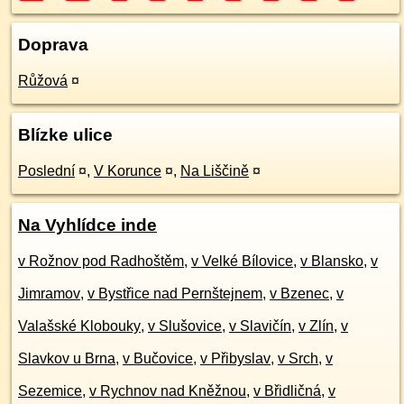
Doprava
Růžová
¤
Blízke ulice
Poslední
¤
,
V Korunce
¤
,
Na Liščině
¤
Na Vyhlídce inde
v Rožnov pod Radhoštěm
,
v Velké Bílovice
,
v Blansko
,
v
Jimramov
,
v Bystřice nad Pernštejnem
,
v Bzenec
,
v
Valašské Klobouky
,
v Slušovice
,
v Slavičín
,
v Zlín
,
v
Slavkov u Brna
,
v Bučovice
,
v Přibyslav
,
v Srch
,
v
Sezemice
,
v Rychnov nad Kněžnou
,
v Břidličná
,
v