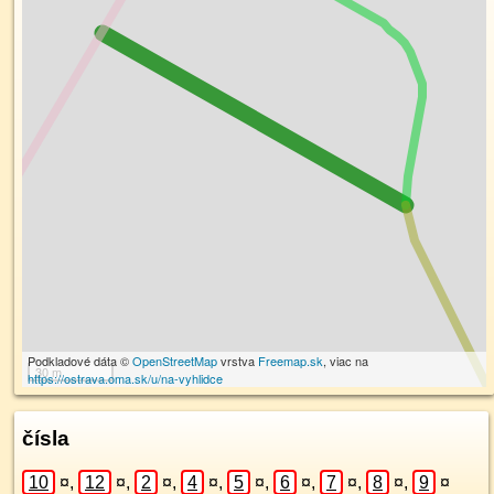
Podkladové dáta ©
OpenStreetMap
vrstva
Freemap.sk
, viac na
30 m
https://ostrava.oma.sk/u/na-vyhlidce
čísla
10
¤
,
12
¤
,
2
¤
,
4
¤
,
5
¤
,
6
¤
,
7
¤
,
8
¤
,
9
¤