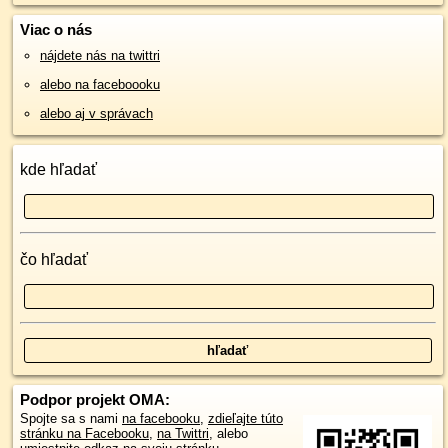
Viac o nás
nájdete nás na twittri
alebo na faceboooku
alebo aj v správach
kde hľadať
čo hľadať
Podpor projekt OMA:
Spojte sa s nami
na facebooku
,
zdieľajte túto
stránku na Facebooku
,
na Twittri
, alebo