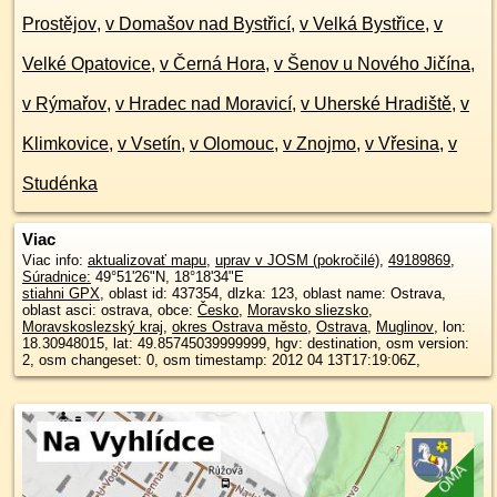
Prostějov
,
v Domašov nad Bystřicí
,
v Velká Bystřice
,
v
Velké Opatovice
,
v Černá Hora
,
v Šenov u Nového Jičína
,
v Rýmařov
,
v Hradec nad Moravicí
,
v Uherské Hradiště
,
v
Klimkovice
,
v Vsetín
,
v Olomouc
,
v Znojmo
,
v Vřesina
,
v
Studénka
Viac
Viac info:
aktualizovať mapu
,
uprav v JOSM (pokročilé)
,
49189869
,
Súradnice:
49°51'26"N
,
18°18'34"E
stiahni GPX
, oblast id: 437354, dlzka: 123, oblast name: Ostrava,
oblast asci: ostrava, obce:
Česko
,
Moravsko sliezsko
,
Moravskoslezský kraj
,
okres Ostrava město
,
Ostrava
,
Muglinov
, lon:
18.30948015, lat: 49.85745039999999, hgv: destination, osm version:
2, osm changeset: 0, osm timestamp: 2012 04 13T17:19:06Z,