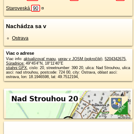
Staroveská
90
¤
Nachádza sa v
Ostrava
Viac o adrese
Viac info:
aktualizovať mapu
,
uprav v JOSM (pokročilé)
,
5204342675
,
Súradnice:
49°45'4"N
,
18°11'40"E
stiahni GPX
, cislo: 20, streetnumber: 390 20, ulica: Nad Strouhou, ulica
asci: nad strouhou, postcode: 724 00, city: Ostrava, oblast asci:
ostrava, lon: 18.1946598, lat: 49.7512194,