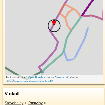
Podkladové dáta ©
OpenStreetMap
vrstva
Freemap.sk
, viac na
100 m
https://ostrava.oma.sk/u/nad-strouhou/20
V okolí
Stavebniny
¤
,
Pastviny
¤