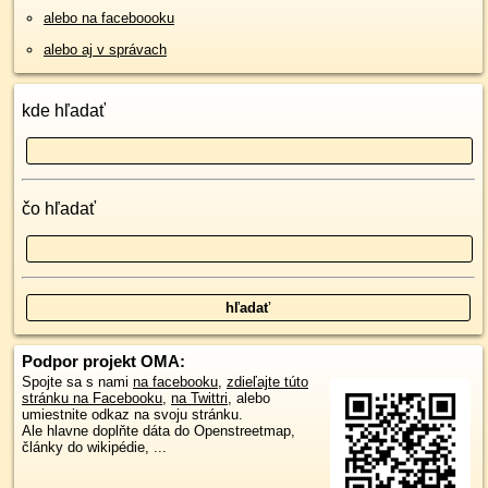
alebo na faceboooku
alebo aj v správach
kde hľadať
čo hľadať
Podpor projekt OMA:
Spojte sa s nami
na facebooku
,
zdieľajte túto
stránku na Facebooku
,
na Twittri
, alebo
umiestnite odkaz na svoju stránku.
Ale hlavne doplňte dáta do Openstreetmap,
články do wikipédie, ...