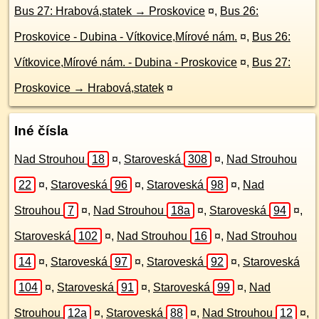
Bus 27: Hrabová,statek → Proskovice
¤
,
Bus 26:
Proskovice - Dubina - Vítkovice,Mírové nám.
¤
,
Bus 26:
Vítkovice,Mírové nám. - Dubina - Proskovice
¤
,
Bus 27:
Proskovice → Hrabová,statek
¤
Iné čísla
Nad Strouhou
18
¤
,
Staroveská
308
¤
,
Nad Strouhou
22
¤
,
Staroveská
96
¤
,
Staroveská
98
¤
,
Nad
Strouhou
7
¤
,
Nad Strouhou
18a
¤
,
Staroveská
94
¤
,
Staroveská
102
¤
,
Nad Strouhou
16
¤
,
Nad Strouhou
14
¤
,
Staroveská
97
¤
,
Staroveská
92
¤
,
Staroveská
104
¤
,
Staroveská
91
¤
,
Staroveská
99
¤
,
Nad
Strouhou
12a
¤
,
Staroveská
88
¤
,
Nad Strouhou
12
¤
,