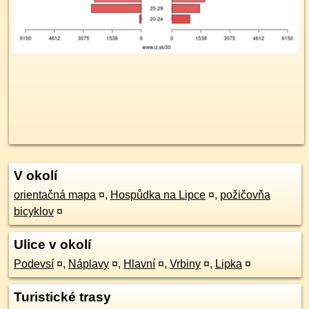
V okolí
orientačná mapa
¤
,
Hospůdka na Lipce
¤
,
požičovňa
bicyklov
¤
Ulice v okolí
Podevsí
¤
,
Náplavy
¤
,
Hlavní
¤
,
Vrbiny
¤
,
Lipka
¤
Turistické trasy