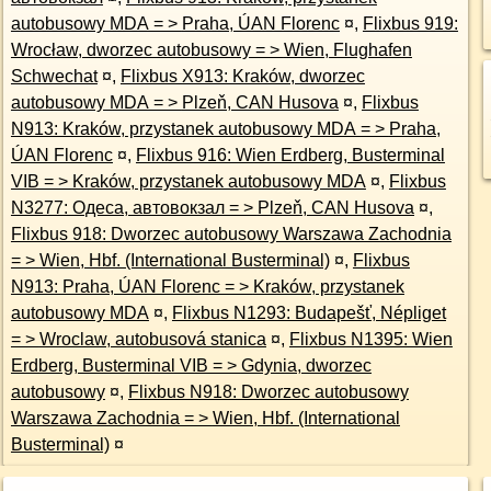
autobusowy MDA = > Praha, ÚAN Florenc
¤
,
Flixbus 919:
Wrocław, dworzec autobusowy = > Wien, Flughafen
Schwechat
¤
,
Flixbus X913: Kraków, dworzec
autobusowy MDA = > Plzeň, CAN Husova
¤
,
Flixbus
N913: Kraków, przystanek autobusowy MDA = > Praha,
ÚAN Florenc
¤
,
Flixbus 916: Wien Erdberg, Busterminal
VIB = > Kraków, przystanek autobusowy MDA
¤
,
Flixbus
N3277: Одеса, автовокзал = > Plzeň, CAN Husova
¤
,
Flixbus 918: Dworzec autobusowy Warszawa Zachodnia
= > Wien, Hbf. (International Busterminal)
¤
,
Flixbus
N913: Praha, ÚAN Florenc = > Kraków, przystanek
autobusowy MDA
¤
,
Flixbus N1293: Budapešť, Népliget
= > Wroclaw, autobusová stanica
¤
,
Flixbus N1395: Wien
Erdberg, Busterminal VIB = > Gdynia, dworzec
autobusowy
¤
,
Flixbus N918: Dworzec autobusowy
Warszawa Zachodnia = > Wien, Hbf. (International
Busterminal)
¤