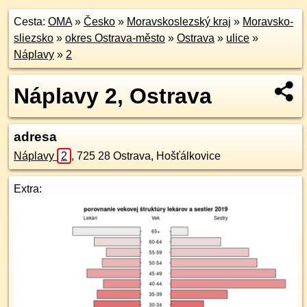
Cesta:
OMA
»
Česko
»
Moravskoslezský kraj
»
Moravsko-
sliezsko
»
okres Ostrava-město
»
Ostrava
»
ulice
»
Náplavy
»
2
Náplavy 2, Ostrava
adresa
Náplavy
2
,
725 28
Ostrava, Hošťálkovice
Extra: