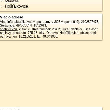
Ostrava
Hošťálkovice
Viac o adrese
Viac info:
aktualizovať mapu
,
uprav v JOSM (pokročilé)
,
2102807473
,
Súradnice:
49°50'35"N
,
18°13'6"E
stiahni GPX
, cislo: 2, streetnumber: 284 2, ulica: Náplavy, ulica asci:
naplavy, postcode: 725 28, city: Ostrava, Hošťálkovice, oblast asci:
ostrava, lon: 18.2185231, lat: 49.843088,