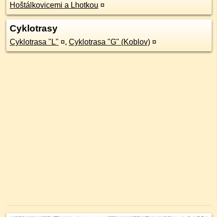
Hoštálkovicemi a Lhotkou
¤
Cyklotrasy
Cyklotrasa "L"
¤
,
Cyklotrasa "G" (Koblov)
¤