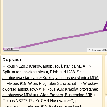
100 m
Podkladové dát
Doprava
Flixbus N1283: Krakov, autobusová stanica MDA = >
Split, autobusová stanica
¤
,
Flixbus N1283: Split,
autobusová stanica = > Krakov, autobusová stanica MDA
¤
,
Flixbus 919: Wien, Flughafen Schwechat = > Wrocław,
dworzec autobusowy
¤
,
Flixbus 916: Kraków, przystanek
autobusowy MDA = > Wien Erdberg, Busterminal VIB
¤
,
Flixbus N3277: Plzeň, CAN Husova = > Одеса,
автовокзал
¤
,
Flixbus 913: Kraków, przystanek