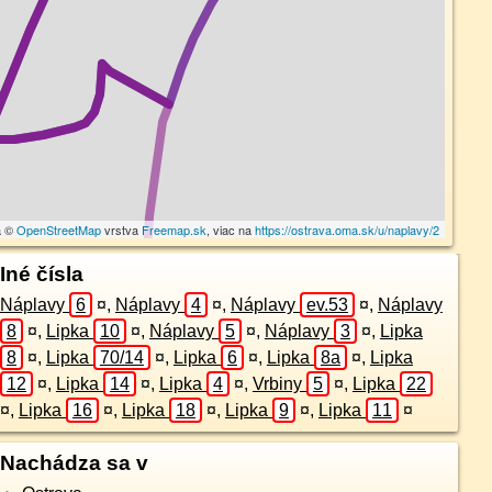
a ©
OpenStreetMap
vrstva
Freemap.sk
, viac na
https://ostrava.oma.sk/u/naplavy/2
Iné čísla
Náplavy
6
¤
,
Náplavy
4
¤
,
Náplavy
ev.53
¤
,
Náplavy
8
¤
,
Lipka
10
¤
,
Náplavy
5
¤
,
Náplavy
3
¤
,
Lipka
8
¤
,
Lipka
70/14
¤
,
Lipka
6
¤
,
Lipka
8a
¤
,
Lipka
12
¤
,
Lipka
14
¤
,
Lipka
4
¤
,
Vrbiny
5
¤
,
Lipka
22
¤
,
Lipka
16
¤
,
Lipka
18
¤
,
Lipka
9
¤
,
Lipka
11
¤
Nachádza sa v