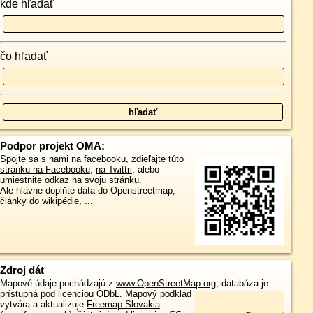
kde hľadať
čo hľadať
Podpor projekt OMA:
Spojte sa s nami
na facebooku
,
zdieľajte túto
stránku na Facebooku
,
na Twittri
, alebo
umiestnite odkaz na svoju stránku.
Ale hlavne doplňte dáta do Openstreetmap,
články do wikipédie, ...
Zdroj dát
Mapové údaje pochádzajú z
www.OpenStreetMap.org
, databáza je
prístupná pod licenciou
ODbL
.
Mapový podklad
vytvára a aktualizuje
Freemap Slovakia