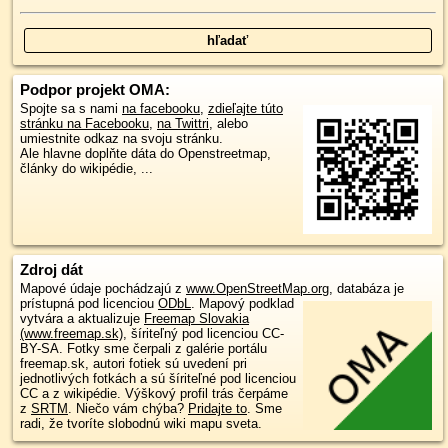
Podpor projekt OMA:
Spojte sa s nami
na facebooku
,
zdieľajte túto
stránku na Facebooku
,
na Twittri
, alebo
umiestnite odkaz na svoju stránku.
Ale hlavne doplňte dáta do Openstreetmap,
články do wikipédie, ...
Zdroj dát
Mapové údaje pochádzajú z
www.OpenStreetMap.org
, databáza je
prístupná pod licenciou
ODbL
.
Mapový podklad
vytvára a aktualizuje
Freemap Slovakia
(www.freemap.sk)
, šíriteľný pod licenciou CC-
BY-SA. Fotky sme čerpali z galérie portálu
freemap.sk, autori fotiek sú uvedení pri
jednotlivých fotkách a sú šíriteľné pod licenciou
CC a z wikipédie. Výškový profil trás čerpáme
z
SRTM
. Niečo vám chýba?
Pridajte to
. Sme
radi, že tvoríte slobodnú wiki mapu sveta.