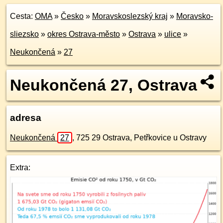
Cesta:
OMA
»
Česko
»
Moravskoslezský kraj
»
Moravsko-
sliezsko
»
okres Ostrava-město
»
Ostrava
»
ulice
»
Neukončená
»
27
Neukončená 27, Ostrava
adresa
Neukončená
27
,
725 29
Ostrava, Petřkovice u Ostravy
Extra: