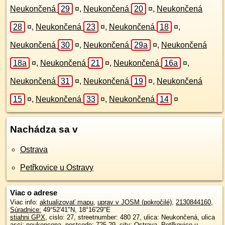
Neukončená
29
¤
,
Neukončená
20
¤
,
Neukončená
28
¤
,
Neukončená
23
¤
,
Neukončená
18
¤
,
Neukončená
30
¤
,
Neukončená
29a
¤
,
Neukončená
18a
¤
,
Neukončená
21
¤
,
Neukončená
16a
¤
,
Neukončená
31
¤
,
Neukončená
19
¤
,
Neukončená
15
¤
,
Neukončená
33
¤
,
Neukončená
14
¤
Nachádza sa v
Ostrava
Petřkovice u Ostravy
Viac o adrese
Viac info:
aktualizovať mapu
,
uprav v JOSM (pokročilé)
,
2130844160
,
Súradnice:
49°52'41"N
,
18°16'29"E
stiahni GPX
, cislo: 27, streetnumber: 480 27, ulica: Neukončená, ulica
asci: neukoncena, postcode: 725 29, city: Ostrava, Petřkovice u