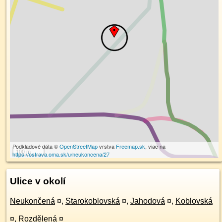
Podkladové dáta ©
OpenStreetMap
vrstva
Freemap.sk
, viac na
100 m
https://ostrava.oma.sk/u/neukoncena/27
Ulice v okolí
Neukončená
¤
,
Starokoblovská
¤
,
Jahodová
¤
,
Koblovská
¤
,
Rozdělená
¤