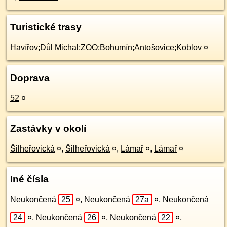
Turistické trasy
Havířov;Důl Michal;ZOO;Bohumín;Antošovice;Koblov
¤
Doprava
52
¤
Zastávky v okolí
Šilheřovická
¤
,
Šilheřovická
¤
,
Lámař
¤
,
Lámař
¤
Iné čísla
Neukončená
25
¤
,
Neukončená
27a
¤
,
Neukončená
24
¤
,
Neukončená
26
¤
,
Neukončená
22
¤
,