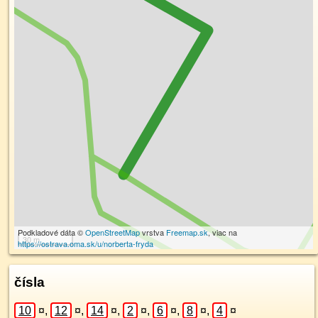
Podkladové dáta ©
OpenStreetMap
vrstva
Freemap.sk
, viac na
30 m
https://ostrava.oma.sk/u/norberta-fryda
čísla
10
¤
,
12
¤
,
14
¤
,
2
¤
,
6
¤
,
8
¤
,
4
¤