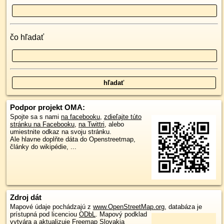
čo hľadať
Podpor projekt OMA:
Spojte sa s nami
na facebooku
,
zdieľajte túto
stránku na Facebooku
,
na Twittri
, alebo
umiestnite odkaz na svoju stránku.
Ale hlavne doplňte dáta do Openstreetmap,
články do wikipédie, ...
Zdroj dát
Mapové údaje pochádzajú z
www.OpenStreetMap.org
, databáza je
prístupná pod licenciou
ODbL
.
Mapový podklad
vytvára a aktualizuje
Freemap Slovakia