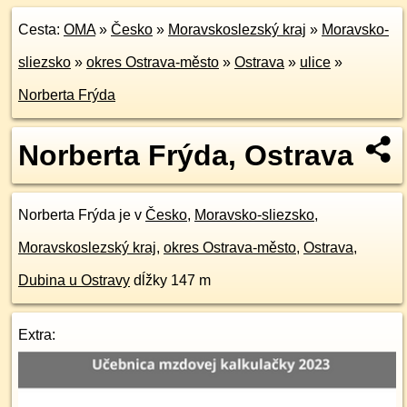
Cesta:
OMA
»
Česko
»
Moravskoslezský kraj
»
Moravsko-
sliezsko
»
okres Ostrava-město
»
Ostrava
»
ulice
»
Norberta Frýda
Norberta Frýda, Ostrava
Norberta Frýda je v
Česko
,
Moravsko-sliezsko
,
Moravskoslezský kraj
,
okres Ostrava-město
,
Ostrava
,
Dubina u Ostravy
dĺžky 147 m
Extra: