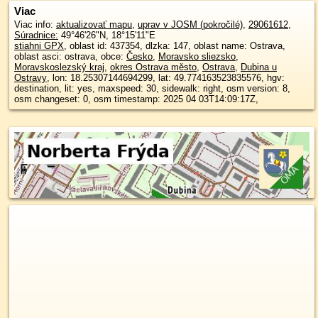
Viac
Viac info:
aktualizovať mapu
,
uprav v JOSM (pokročilé)
,
29061612
,
Súradnice:
49°46'26"N
,
18°15'11"E
stiahni GPX
, oblast id: 437354, dlzka: 147, oblast name: Ostrava,
oblast asci: ostrava, obce:
Česko
,
Moravsko sliezsko
,
Moravskoslezský kraj
,
okres Ostrava město
,
Ostrava
,
Dubina u
Ostravy
, lon: 18.25307144694299, lat: 49.774163523835576, hgv:
destination, lit: yes, maxspeed: 30, sidewalk: right, osm version: 8,
osm changeset: 0, osm timestamp: 2025 04 03T14:09:17Z,