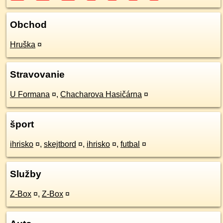
Obchod
Hruška
¤
Stravovanie
U Formana
¤
,
Chacharova Hasičárna
¤
šport
ihrisko
¤
,
skejtbord
¤
,
ihrisko
¤
,
futbal
¤
Služby
Z-Box
¤
,
Z-Box
¤