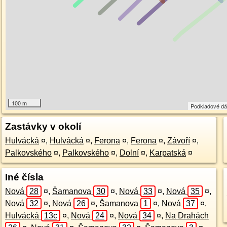
100 m
Podkladové d
Zastávky v okolí
Hulvácká
¤
,
Hulvácká
¤
,
Ferona
¤
,
Ferona
¤
,
Závoří
¤
,
Palkovského
¤
,
Palkovského
¤
,
Dolní
¤
,
Karpatská
¤
Iné čísla
Nová
28
¤
,
Šamanova
30
¤
,
Nová
33
¤
,
Nová
35
¤
,
Nová
32
¤
,
Nová
26
¤
,
Šamanova
1
¤
,
Nová
37
¤
,
Hulvácká
13c
¤
,
Nová
24
¤
,
Nová
34
¤
,
Na Drahách