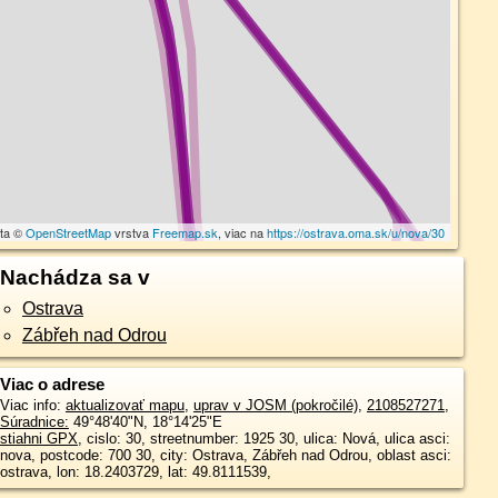
áta ©
OpenStreetMap
vrstva
Freemap.sk
, viac na
https://ostrava.oma.sk/u/nova/30
Nachádza sa v
Ostrava
Zábřeh nad Odrou
Viac o adrese
Viac info:
aktualizovať mapu
,
uprav v JOSM (pokročilé)
,
2108527271
,
Súradnice:
49°48'40"N
,
18°14'25"E
stiahni GPX
, cislo: 30, streetnumber: 1925 30, ulica: Nová, ulica asci:
nova, postcode: 700 30, city: Ostrava, Zábřeh nad Odrou, oblast asci:
ostrava, lon: 18.2403729, lat: 49.8111539,