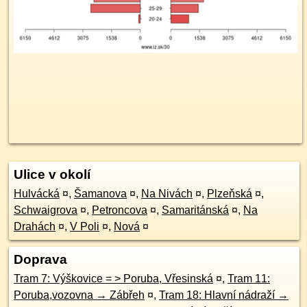
Ulice v okolí
Hulvácká
¤
,
Šamanova
¤
,
Na Nivách
¤
,
Plzeňská
¤
,
Schwaigrova
¤
,
Petroncova
¤
,
Samaritánská
¤
,
Na
Drahách
¤
,
V Poli
¤
,
Nová
¤
Doprava
Tram 7: Výškovice = > Poruba, Vřesinská
¤
,
Tram 11:
Poruba,vozovna → Zábřeh
¤
,
Tram 18: Hlavní nádraží →