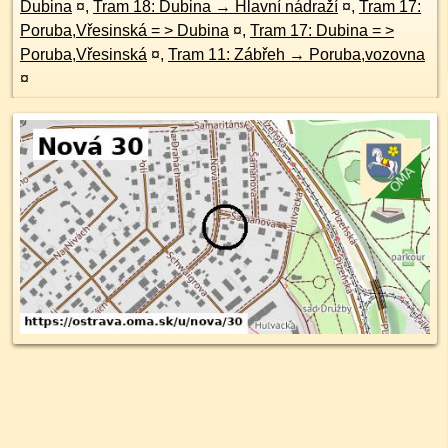
Dubina
¤
,
Tram 18: Dubina → Hlavní nádraží
¤
,
Tram 17:
Poruba,Vřesinská = > Dubina
¤
,
Tram 17: Dubina = >
Poruba,Vřesinská
¤
,
Tram 11: Zábřeh → Poruba,vozovna
¤