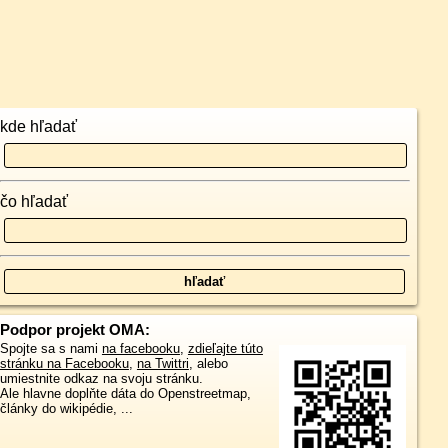
kde hľadať
čo hľadať
Podpor projekt OMA:
Spojte sa s nami
na facebooku
,
zdieľajte túto
stránku na Facebooku
,
na Twittri
, alebo
umiestnite odkaz na svoju stránku.
Ale hlavne doplňte dáta do Openstreetmap,
články do wikipédie, ...