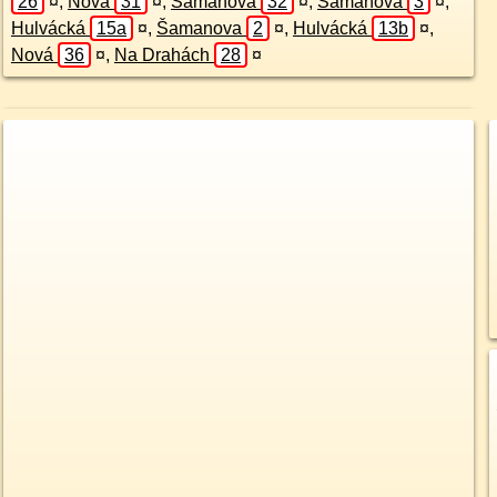
26
¤
,
Nová
31
¤
,
Šamanova
32
¤
,
Šamanova
3
¤
,
Hulvácká
15a
¤
,
Šamanova
2
¤
,
Hulvácká
13b
¤
,
Nová
36
¤
,
Na Drahách
28
¤