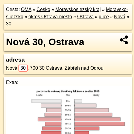
Cesta:
OMA
»
Česko
»
Moravskoslezský kraj
»
Moravsko-
sliezsko
»
okres Ostrava-město
»
Ostrava
»
ulice
»
Nová
»
30
Nová 30, Ostrava
adresa
Nová
30
,
700 30
Ostrava, Zábřeh nad Odrou
Extra: