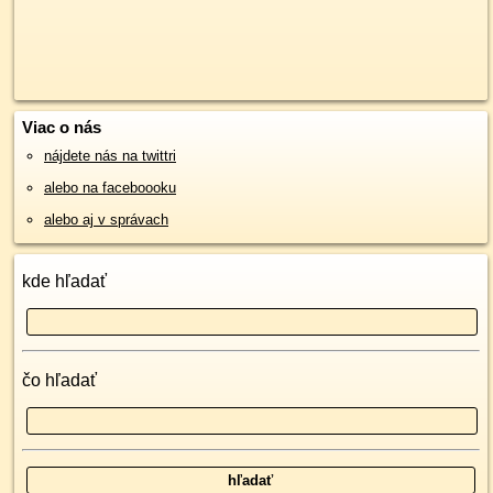
Viac o nás
nájdete nás na twittri
alebo na faceboooku
alebo aj v správach
kde hľadať
čo hľadať