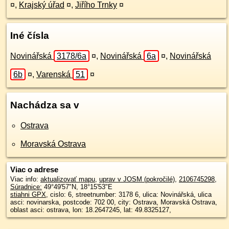
¤
,
Krajský úřad
¤
,
Jiřího Trnky
¤
Iné čísla
Novinářská
3178/6a
¤
,
Novinářská
6a
¤
,
Novinářská
6b
¤
,
Varenská
51
¤
Nachádza sa v
Ostrava
Moravská Ostrava
Viac o adrese
Viac info:
aktualizovať mapu
,
uprav v JOSM (pokročilé)
,
2106745298
,
Súradnice:
49°49'57"N
,
18°15'53"E
stiahni GPX
, cislo: 6, streetnumber: 3178 6, ulica: Novinářská, ulica
asci: novinarska, postcode: 702 00, city: Ostrava, Moravská Ostrava,
oblast asci: ostrava, lon: 18.2647245, lat: 49.8325127,