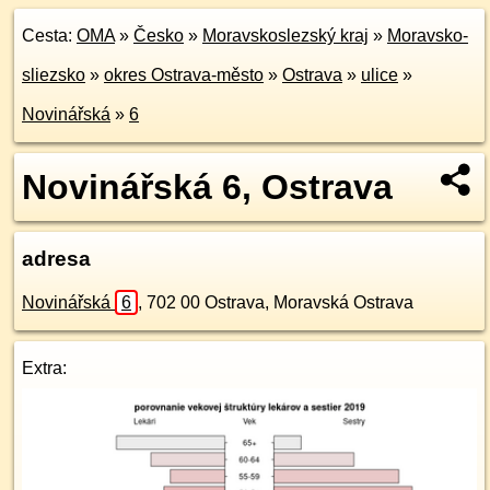
Cesta:
OMA
»
Česko
»
Moravskoslezský kraj
»
Moravsko-
sliezsko
»
okres Ostrava-město
»
Ostrava
»
ulice
»
Novinářská
»
6
Novinářská 6, Ostrava
adresa
Novinářská
6
,
702 00
Ostrava, Moravská Ostrava
Extra: