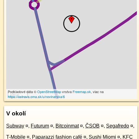
Podkladové dáta ©
OpenStreetMap
vrstva
Freemap.sk
, viac na
100 m
https://ostrava.oma.sk/u/novinarska/6
V okolí
Subway
¤
,
Futurum
¤
,
Bitcoinmat
¤
,
ČSOB
¤
,
Segafredo
¤
,
T-Mobile
¤
,
Paparazzi fashion café
¤
,
Sushi Miomi
¤
,
KFC