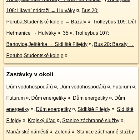
108: Hlavní nádraží → Hulváky
¤
,
Bus 20:
Poruba,Studentské koleje → Bazaly
¤
,
Trolleybus 109: Důl
Heřmanice → Hulváky
¤
,
35
¤
,
Trolleybus 107:
Bartovice,Ještěrka → Sídliště Fifejdy
¤
,
Bus 20: Bazaly →
Poruba,Studentské koleje
¤
Zastávky v okolí
Dům vodohospodářů
¤
,
Dům vodohospodářů
¤
,
Futurum
¤
,
Futurum
¤
,
Dům energetiky
¤
,
Dům energetiky
¤
,
Dům
energetiky
¤
,
Dům energetiky
¤
,
Sídliště Fifejdy
¤
,
Sídliště
Fifejdy
¤
,
Krajský úřad
¤
,
Stanice záchranné služby
¤
,
Mariánské náměstí
¤
,
Zelená
¤
,
Stanice záchranné služby