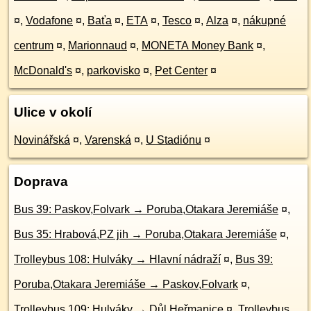
¤
,
Vodafone
¤
,
Baťa
¤
,
ETA
¤
,
Tesco
¤
,
Alza
¤
,
nákupné
centrum
¤
,
Marionnaud
¤
,
MONETA Money Bank
¤
,
McDonald's
¤
,
parkovisko
¤
,
Pet Center
¤
Ulice v okolí
Novinářská
¤
,
Varenská
¤
,
U Stadiónu
¤
Doprava
Bus 39: Paskov,Folvark → Poruba,Otakara Jeremiáše
¤
,
Bus 35: Hrabová,PZ jih → Poruba,Otakara Jeremiáše
¤
,
Trolleybus 108: Hulváky → Hlavní nádraží
¤
,
Bus 39:
Poruba,Otakara Jeremiáše → Paskov,Folvark
¤
,
Trolleybus 109: Hulváky → Důl Heřmanice
¤
,
Trolleybus