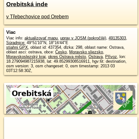
Orebitská inde
v Třebechovice pod Orebem
Viac
Viac info:
aktualizovať mapu
,
uprav v JOSM (pokročilé)
,
49135303
,
Súradnice:
49°51'10"N
,
18°16'44"E
stiahni GPX
, oblast id: 437354, dlzka: 298, oblast name: Ostrava,
oblast asci: ostrava, obce:
Česko
,
Moravsko sliezsko
,
Moravskoslezský kraj
,
okres Ostrava město
,
Ostrava
,
Přívoz
, lon:
18.279094987215938, lat: 49.85299308516911, hgv:6t: destination,
osm version: 3, osm changeset: 0, osm timestamp: 2013 03
03T12:58:30Z,