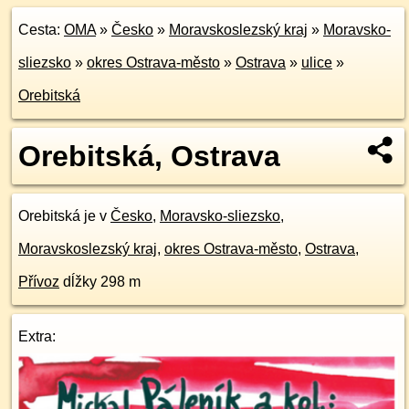
Cesta:
OMA
»
Česko
»
Moravskoslezský kraj
»
Moravsko-
sliezsko
»
okres Ostrava-město
»
Ostrava
»
ulice
»
Orebitská
Orebitská, Ostrava
Orebitská je v
Česko
,
Moravsko-sliezsko
,
Moravskoslezský kraj
,
okres Ostrava-město
,
Ostrava
,
Přívoz
dĺžky 298 m
Extra: