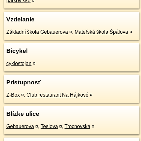
parkovisko
¤
Vzdelanie
Základní škola Gebauerova
¤
,
Mateřská škola Špálova
¤
Bicykel
cyklostojan
¤
Prístupnosť
Z-Box
¤
,
Club restaurant Na Hájkové
¤
Blízke ulice
Gebauerova
¤
,
Teslova
¤
,
Trocnovská
¤