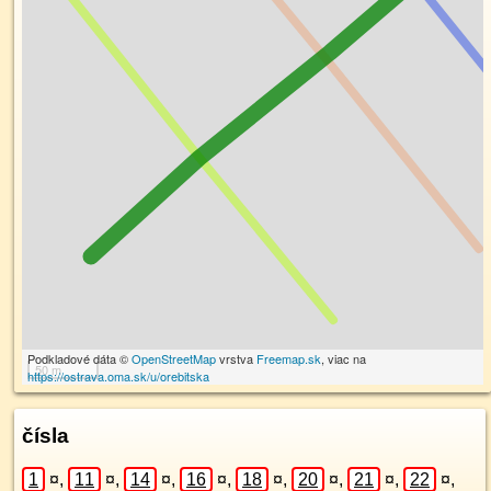
Podkladové dáta ©
OpenStreetMap
vrstva
Freemap.sk
, viac na
50 m
https://ostrava.oma.sk/u/orebitska
čísla
1
¤
,
11
¤
,
14
¤
,
16
¤
,
18
¤
,
20
¤
,
21
¤
,
22
¤
,