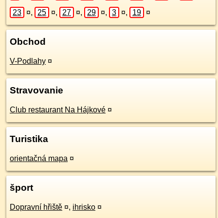
23
¤
,
25
¤
,
27
¤
,
29
¤
,
3
¤
,
19
¤
Obchod
V-Podlahy
¤
Stravovanie
Club restaurant Na Hájkové
¤
Turistika
orientačná mapa
¤
šport
Dopravní hřiště
¤
,
ihrisko
¤