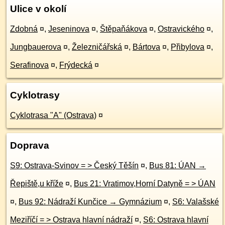
Ulice v okolí
Zdobná
¤
,
Jeseninova
¤
,
Štěpaňákova
¤
,
Ostravického
¤
,
Jungbauerova
¤
,
Železničářská
¤
,
Bártova
¤
,
Přibylova
¤
,
Serafinova
¤
,
Frýdecká
¤
Cyklotrasy
Cyklotrasa "A" (Ostrava)
¤
Doprava
S9: Ostrava-Svinov = > Český Těšín
¤
,
Bus 81: ÚAN →
Řepiště,u kříže
¤
,
Bus 21: Vratimov,Horní Datyně = > ÚAN
¤
,
Bus 92: Nádraží Kunčice → Gymnázium
¤
,
S6: Valašské
Meziříčí = > Ostrava hlavní nádraží
¤
,
S6: Ostrava hlavní