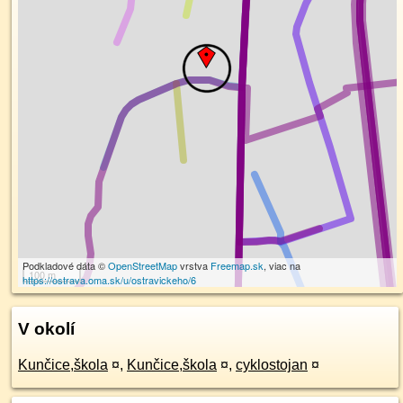
Podkladové dáta ©
OpenStreetMap
vrstva
Freemap.sk
, viac na
100 m
https://ostrava.oma.sk/u/ostravickeho/6
V okolí
Kunčice,škola
¤
,
Kunčice,škola
¤
,
cyklostojan
¤