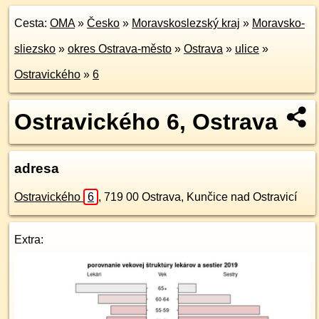
Cesta:
OMA
»
Česko
»
Moravskoslezský kraj
»
Moravsko-
sliezsko
»
okres Ostrava-město
»
Ostrava
»
ulice
»
Ostravického
»
6
Ostravického 6, Ostrava
adresa
Ostravického
6
,
719 00
Ostrava, Kunčice nad Ostravicí
Extra: