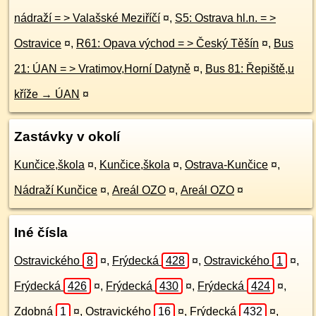
nádraží = > Valašské Meziříčí
¤
,
S5: Ostrava hl.n. = >
Ostravice
¤
,
R61: Opava východ = > Český Těšín
¤
,
Bus
21: ÚAN = > Vratimov,Horní Datyně
¤
,
Bus 81: Řepiště,u
kříže → ÚAN
¤
Zastávky v okolí
Kunčice,škola
¤
,
Kunčice,škola
¤
,
Ostrava-Kunčice
¤
,
Nádraží Kunčice
¤
,
Areál OZO
¤
,
Areál OZO
¤
Iné čísla
Ostravického
8
¤
,
Frýdecká
428
¤
,
Ostravického
1
¤
,
Frýdecká
426
¤
,
Frýdecká
430
¤
,
Frýdecká
424
¤
,
Zdobná
1
¤
,
Ostravického
16
¤
,
Frýdecká
432
¤
,