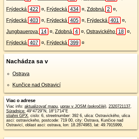
Frýdecká
422
¤
,
Frýdecká
434
¤
,
Zdobná
2
¤
,
Frýdecká
403
¤
,
Frýdecká
405
¤
,
Frýdecká
401
¤
,
Jungbauerova
14
¤
,
Zdobná
4
¤
,
Ostravického
18
¤
,
Frýdecká
407
¤
,
Frýdecká
399
¤
Nachádza sa v
Ostrava
Kunčice nad Ostravicí
Viac o adrese
Viac info:
aktualizovať mapu
,
uprav v JOSM (pokročilé)
,
2320721137
,
Súradnice:
49°47'29"N
,
18°17'14"E
stiahni GPX
, cislo: 6, streetnumber: 392 6, ulica: Ostravického, ulica
asci: ostravickeho, postcode: 719 00, city: Ostrava, Kunčice nad
Ostravicí, oblast asci: ostrava, lon: 18.2874983, lat: 49.7915999,