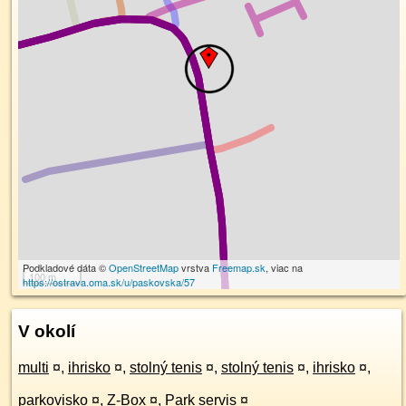
Podkladové dáta ©
OpenStreetMap
vrstva
Freemap.sk
, viac na
100 m
https://ostrava.oma.sk/u/paskovska/57
V okolí
multi
¤
,
ihrisko
¤
,
stolný tenis
¤
,
stolný tenis
¤
,
ihrisko
¤
,
parkovisko
¤
,
Z-Box
¤
,
Park servis
¤