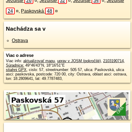
Jezdiště
26
¤
,
Jezdiště
32
¤
,
Jezdiště
34
¤
,
Jezdiště
24
¤
,
Paskovská
48
¤
Nachádza sa v
Ostrava
Viac o adrese
Viac info:
aktualizovať mapu
,
uprav v JOSM (pokročilé)
,
2103190714
,
Súradnice:
49°46'43"N
,
18°16'51"E
stiahni GPX
, cislo: 57, streetnumber: 505 57, ulica: Paskovská, ulica
asci: paskovska, postcode: 720 00, city: Ostrava, oblast asci: ostrava,
lon: 18.2809641, lat: 49.7787483,