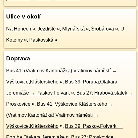
Ulice v okolí
Na Honech
¤
,
Jezdiště
¤
,
Mlynářská
¤
,
Šrobárova
¤
,
U
Kotelny
¤
,
Paskovská
¤
Doprava
Bus 41: (Vratimov,Kartonážka) Vratimov,náměstí →
Výškovice,Klášterského
¤
,
Bus 39: Poruba,Otakara
Jeremiáše → Paskov,Folvark
¤
,
Bus 27: Hrabová,statek →
Proskovice
¤
,
Bus 41: Výškovice,Klášterského →
(Vratimov,Kartonážka) Vratimov,náměstí →
Výškovice,Klášterského
¤
,
Bus 39: Paskov,Folvark →
Poruba,Otakara Jeremiáše
¤
,
Bus 27: Proskovice →