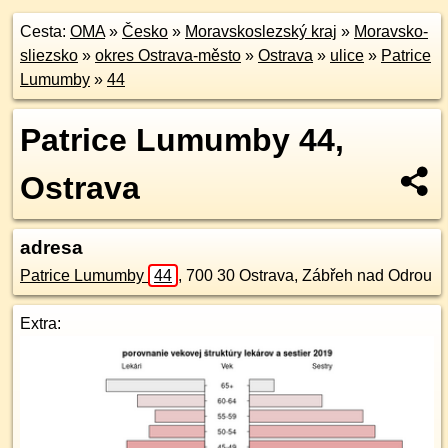
Cesta:
OMA
»
Česko
»
Moravskoslezský kraj
»
Moravsko-
sliezsko
»
okres Ostrava-město
»
Ostrava
»
ulice
»
Patrice
Lumumby
»
44
Patrice Lumumby 44,
Ostrava
adresa
Patrice Lumumby
44
,
700 30
Ostrava, Zábřeh nad Odrou
Extra: