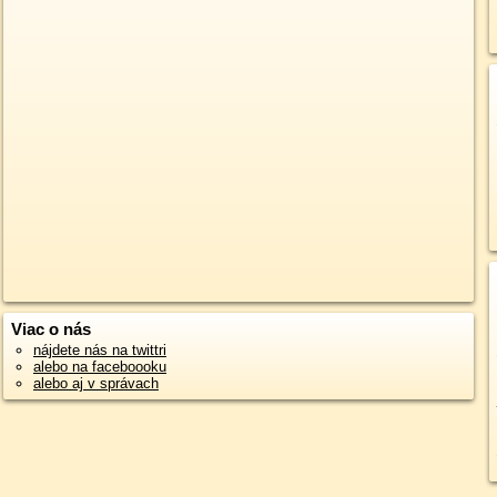
Viac o nás
nájdete nás na twittri
alebo na faceboooku
alebo aj v správach