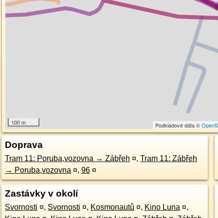
100 m
Podkladové dáta ©
OpenS
Doprava
Tram 11: Poruba,vozovna → Zábřeh
¤
,
Tram 11: Zábřeh
→ Poruba,vozovna
¤
,
96
¤
Zastávky v okolí
Svornosti
¤
,
Svornosti
¤
,
Kosmonautů
¤
,
Kino Luna
¤
,