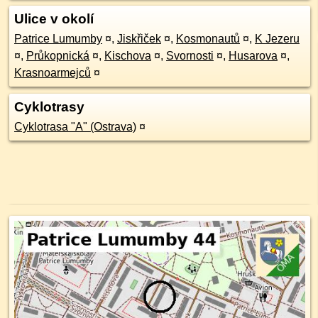
Ulice v okolí
Patrice Lumumby
¤
,
Jiskřiček
¤
,
Kosmonautů
¤
,
K Jezeru
¤
,
Průkopnická
¤
,
Kischova
¤
,
Svornosti
¤
,
Husarova
¤
,
Krasnoarmejců
¤
Cyklotrasy
Cyklotrasa "A" (Ostrava)
¤