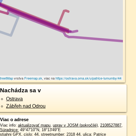
treetMap
vrstva
Freemap.sk
, viac na
https://ostrava.oma.sk/u/patrice-lumumby/44
Nachádza sa v
Ostrava
Zábřeh nad Odrou
Viac o adrese
Viac info:
aktualizovať mapu
,
uprav v JOSM (pokročilé)
,
2108527887
,
Súradnice:
49°47'10"N
,
18°13'49"E
stiahni GPX
, cislo: 44, streetnumber: 2318 44, ulica: Patrice