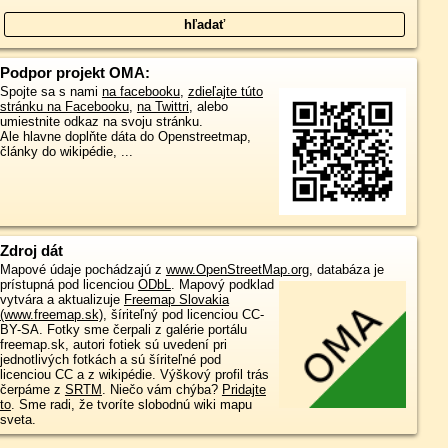
Podpor projekt OMA:
Spojte sa s nami
na facebooku
,
zdieľajte túto
stránku na Facebooku
,
na Twittri
, alebo
umiestnite odkaz na svoju stránku.
Ale hlavne doplňte dáta do Openstreetmap,
články do wikipédie, ...
Zdroj dát
Mapové údaje pochádzajú z
www.OpenStreetMap.org
, databáza je
prístupná pod licenciou
ODbL
.
Mapový podklad
vytvára a aktualizuje
Freemap Slovakia
(www.freemap.sk)
, šíriteľný pod licenciou CC-
BY-SA. Fotky sme čerpali z galérie portálu
freemap.sk, autori fotiek sú uvedení pri
jednotlivých fotkách a sú šíriteľné pod
licenciou CC a z wikipédie. Výškový profil trás
čerpáme z
SRTM
. Niečo vám chýba?
Pridajte
to
. Sme radi, že tvoríte slobodnú wiki mapu
sveta.