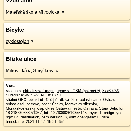
Vzdelanie
Mateřská škola Mitrovická,
¤
Bicykel
cyklostojan
¤
Blízke ulice
Mitrovická
¤
,
Smyčkova
¤
Viac
Viac info:
aktualizovať mapu
,
uprav v JOSM (pokročilé)
,
37769256
,
Súradnice:
49°45'48"N
,
18°13'7"E
stiahni GPX
, oblast id: 437354, dlzka: 297, oblast name: Ostrava,
oblast asci: ostrava, obce:
Česko
,
Moravsko sliezsko
,
Moravskoslezský kraj
,
okres Ostrava město
,
Ostrava
,
Stará Bělá
, lon:
18.218739688976047, lat: 49.763602610855145, layer: 1, bridge: yes,
hgv:12t: destination, osm version: 3, osm changeset: 0, osm
timestamp: 2021 11 12T18:31:36Z,