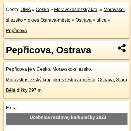
Cesta:
OMA
»
Česko
»
Moravskoslezský kraj
»
Moravsko-
sliezsko
»
okres Ostrava-město
»
Ostrava
»
ulice
»
Pepřicova
Pepřicova, Ostrava
Pepřicova je v
Česko
,
Moravsko-sliezsko
,
Moravskoslezský kraj
,
okres Ostrava-město
,
Ostrava
,
Stará
Bělá
dĺžky 297 m
Extra: