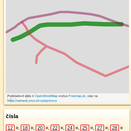
Podkladové dáta ©
OpenStreetMap
vrstva
Freemap.sk
, viac na
50 m
https://ostrava.oma.sk/u/pepricova
čísla
12
¤
,
18
¤
,
20
¤
,
22
¤
,
24
¤
,
25
¤
,
27
¤
,
28
¤