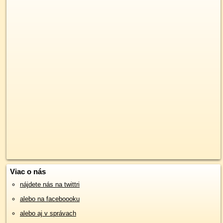
Viac o nás
nájdete nás na twittri
alebo na faceboooku
alebo aj v správach