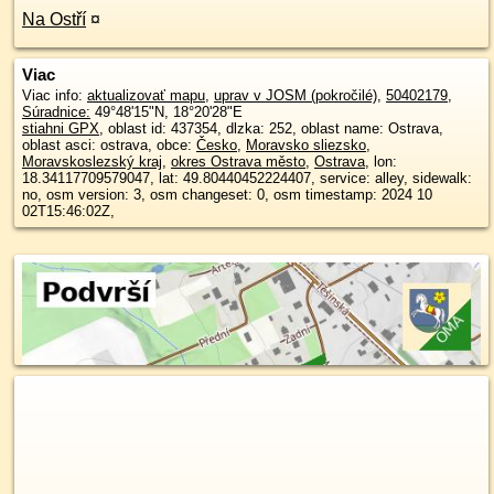
Na Ostří
¤
Viac
Viac info:
aktualizovať mapu
,
uprav v JOSM (pokročilé)
,
50402179
,
Súradnice:
49°48'15"N
,
18°20'28"E
stiahni GPX
, oblast id: 437354, dlzka: 252, oblast name: Ostrava,
oblast asci: ostrava, obce:
Česko
,
Moravsko sliezsko
,
Moravskoslezský kraj
,
okres Ostrava město
,
Ostrava
, lon:
18.34117709579047, lat: 49.80440452224407, service: alley, sidewalk:
no, osm version: 3, osm changeset: 0, osm timestamp: 2024 10
02T15:46:02Z,