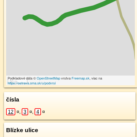
Podkladové dáta ©
OpenStreetMap
vrstva
Freemap.sk
, viac na
50 m
https://ostrava.oma.sk/u/podvrsi
čísla
12
¤
,
3
¤
,
4
¤
Blízke ulice