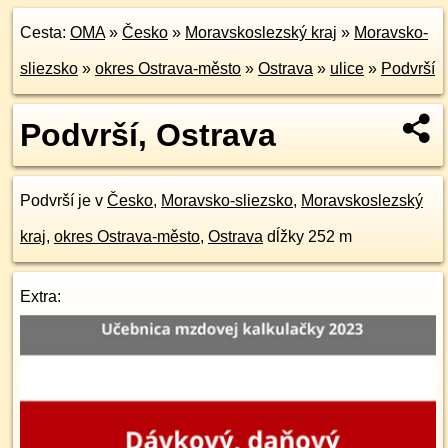
Cesta:
OMA
»
Česko
»
Moravskoslezský kraj
»
Moravsko-
sliezsko
»
okres Ostrava-město
»
Ostrava
»
ulice
»
Podvrší
Podvrší, Ostrava
Podvrší je v
Česko
,
Moravsko-sliezsko
,
Moravskoslezský
kraj
,
okres Ostrava-město
,
Ostrava
dĺžky 252 m
Extra: