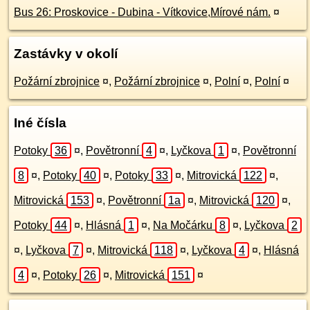
Bus 26: Proskovice - Dubina - Vítkovice,Mírové nám.
¤
Zastávky v okolí
Požární zbrojnice
¤
,
Požární zbrojnice
¤
,
Polní
¤
,
Polní
¤
Iné čísla
Potoky
36
¤
,
Povětronní
4
¤
,
Lyčkova
1
¤
,
Povětronní
8
¤
,
Potoky
40
¤
,
Potoky
33
¤
,
Mitrovická
122
¤
,
Mitrovická
153
¤
,
Povětronní
1a
¤
,
Mitrovická
120
¤
,
Potoky
44
¤
,
Hlásná
1
¤
,
Na Močárku
8
¤
,
Lyčkova
2
¤
,
Lyčkova
7
¤
,
Mitrovická
118
¤
,
Lyčkova
4
¤
,
Hlásná
4
¤
,
Potoky
26
¤
,
Mitrovická
151
¤