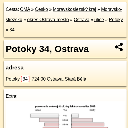
Cesta:
OMA
»
Česko
»
Moravskoslezský kraj
»
Moravsko-
sliezsko
»
okres Ostrava-město
»
Ostrava
»
ulice
»
Potoky
»
34
Potoky 34, Ostrava
adresa
Potoky
34
,
724 00
Ostrava, Stará Bělá
Extra: