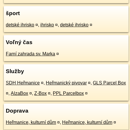
šport
detské ihrisko
¤
,
ihrisko
¤
,
detské ihrisko
¤
Voľný čas
Farní zahrada sv. Marka
¤
Služby
SDH Heřmanice
¤
,
Heřmanický pivovar
¤
,
GLS Parcel Box
¤
,
AlzaBox
¤
,
Z-Box
¤
,
PPL Parcelbox
¤
Doprava
Heřmanice, kulturní dům
¤
,
Heřmanice, kulturní dům
¤