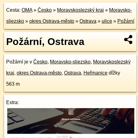
Cesta:
OMA
»
Česko
»
Moravskoslezský kraj
»
Moravsko-
sliezsko
»
okres Ostrava-město
»
Ostrava
»
ulice
»
Požární
Požární, Ostrava
Požární je v
Česko
,
Moravsko-sliezsko
,
Moravskoslezský
kraj
,
okres Ostrava-město
,
Ostrava
,
Heřmanice
dĺžky
563 m
Extra: