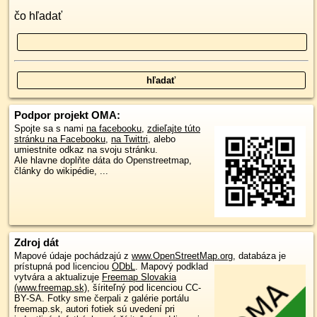
čo hľadať
Podpor projekt OMA:
Spojte sa s nami
na facebooku
,
zdieľajte túto
stránku na Facebooku
,
na Twittri
, alebo
umiestnite odkaz na svoju stránku.
Ale hlavne doplňte dáta do Openstreetmap,
články do wikipédie, ...
Zdroj dát
Mapové údaje pochádzajú z
www.OpenStreetMap.org
, databáza je
prístupná pod licenciou
ODbL
.
Mapový podklad
vytvára a aktualizuje
Freemap Slovakia
(www.freemap.sk)
, šíriteľný pod licenciou CC-
BY-SA. Fotky sme čerpali z galérie portálu
freemap.sk, autori fotiek sú uvedení pri