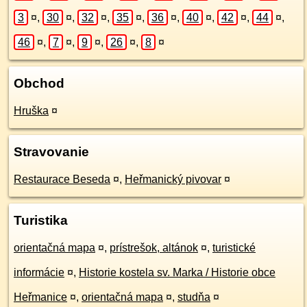
3
¤
,
30
¤
,
32
¤
,
35
¤
,
36
¤
,
40
¤
,
42
¤
,
44
¤
,
46
¤
,
7
¤
,
9
¤
,
26
¤
,
8
¤
Obchod
Hruška
¤
Stravovanie
Restaurace Beseda
¤
,
Heřmanický pivovar
¤
Turistika
orientačná mapa
¤
,
prístrešok, altánok
¤
,
turistické
informácie
¤
,
Historie kostela sv. Marka / Historie obce
Heřmanice
¤
,
orientačná mapa
¤
,
studňa
¤