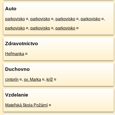
Auto
parkovisko
¤
,
parkovisko
¤
,
parkovisko
¤
,
parkovisko
¤
,
parkovisko
¤
,
parkovisko
¤
,
parkovisko
¤
Zdravotníctvo
Heřmanka
¤
Duchovno
cintorín
¤
,
sv. Marka
¤
,
kríž
¤
Vzdelanie
Mateřská škola Požární
¤