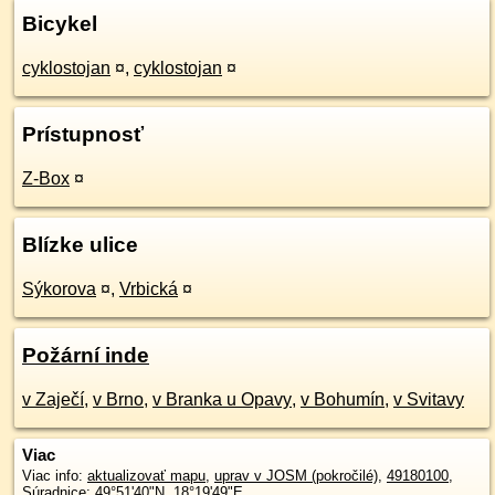
Bicykel
cyklostojan
¤
,
cyklostojan
¤
Prístupnosť
Z-Box
¤
Blízke ulice
Sýkorova
¤
,
Vrbická
¤
Požární inde
v Zaječí
,
v Brno
,
v Branka u Opavy
,
v Bohumín
,
v Svitavy
Viac
Viac info:
aktualizovať mapu
,
uprav v JOSM (pokročilé)
,
49180100
,
Súradnice:
49°51'40"N
,
18°19'49"E