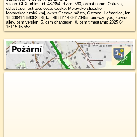
stiahni GPX
, oblast id: 437354, dlzka: 563, oblast name: Ostrava,
oblast asci: ostrava, obce:
Česko
,
Moravsko sliezsko
,
Moravskoslezský kraj
,
okres Ostrava město
,
Ostrava
,
Heřmanice
, lon:
18.330414859082996, lat: 49.86114736473455, oneway: yes, service:
alley, osm version: 5, osm changeset: 0, osm timestamp: 2025 04
15T15:15:55Z,