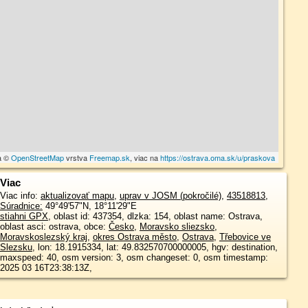
a ©
OpenStreetMap
vrstva
Freemap.sk
, viac na
https://ostrava.oma.sk/u/praskova
Viac
Viac info:
aktualizovať mapu
,
uprav v JOSM (pokročilé)
,
43518813
,
Súradnice:
49°49'57"N
,
18°11'29"E
stiahni GPX
, oblast id: 437354, dlzka: 154, oblast name: Ostrava,
oblast asci: ostrava, obce:
Česko
,
Moravsko sliezsko
,
Moravskoslezský kraj
,
okres Ostrava město
,
Ostrava
,
Třebovice ve
Slezsku
, lon: 18.1915334, lat: 49.832570700000005, hgv: destination,
maxspeed: 40, osm version: 3, osm changeset: 0, osm timestamp:
2025 03 16T23:38:13Z,