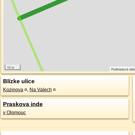
10 m
Podkladové dát
Blízke ulice
Kozinova
¤
,
Na Valech
¤
Praskova inde
v Olomouc