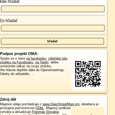
kde hľadať
čo hľadať
Podpor projekt OMA:
Spojte sa s nami
na facebooku
,
zdieľajte túto
stránku na Facebooku
,
na Twittri
, alebo
umiestnite odkaz na svoju stránku.
Ale hlavne doplňte dáta do Openstreetmap,
články do wikipédie, ...
Zdroj dát
Mapové údaje pochádzajú z
www.OpenStreetMap.org
, databáza je
prístupná pod licenciou
ODbL
.
Mapový podklad
vytvára a aktualizuje
Freemap Slovakia