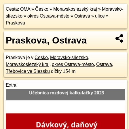
Cesta:
OMA
»
Česko
»
Moravskoslezský kraj
»
Moravsko-
sliezsko
»
okres Ostrava-město
»
Ostrava
»
ulice
»
Praskova
Praskova, Ostrava
Praskova je v
Česko
,
Moravsko-sliezsko
,
Moravskoslezský kraj
,
okres Ostrava-město
,
Ostrava
,
Třebovice ve Slezsku
dĺžky 154 m
Extra: