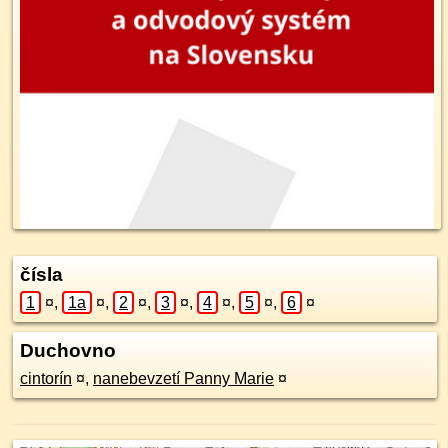
čísla
1
¤
,
1a
¤
,
2
¤
,
3
¤
,
4
¤
,
5
¤
,
6
¤
Duchovno
cintorín
¤
,
nanebevzetí Panny Marie
¤