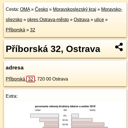
Cesta:
OMA
»
Česko
»
Moravskoslezský kraj
»
Moravsko-
sliezsko
»
okres Ostrava-město
»
Ostrava
»
ulice
»
Příborská
»
32
Příborská 32, Ostrava
adresa
Příborská
32
,
720 00
Ostrava
Extra: