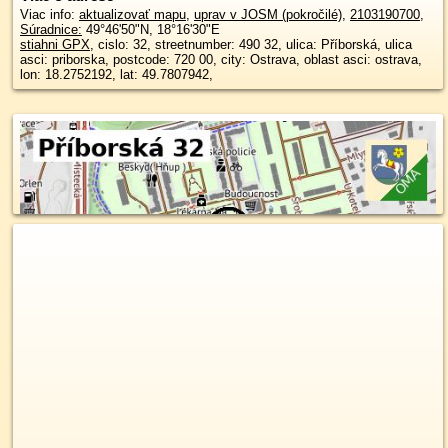
Viac info:
aktualizovať mapu
,
uprav v JOSM (pokročilé)
,
2103190700
,
Súradnice:
49°46'50"N
,
18°16'30"E
stiahni GPX
, cislo: 32, streetnumber: 490 32, ulica: Příborská, ulica
asci: priborska, postcode: 720 00, city: Ostrava, oblast asci: ostrava,
lon: 18.2752192, lat: 49.7807942,