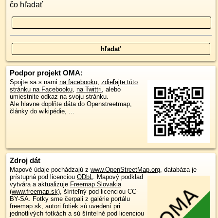
čo hľadať
Podpor projekt OMA:
Spojte sa s nami
na facebooku
,
zdieľajte túto
stránku na Facebooku
,
na Twittri
, alebo
umiestnite odkaz na svoju stránku.
Ale hlavne doplňte dáta do Openstreetmap,
články do wikipédie, ...
Zdroj dát
Mapové údaje pochádzajú z
www.OpenStreetMap.org
, databáza je
prístupná pod licenciou
ODbL
.
Mapový podklad
vytvára a aktualizuje
Freemap Slovakia
(www.freemap.sk)
, šíriteľný pod licenciou CC-
BY-SA. Fotky sme čerpali z galérie portálu
freemap.sk, autori fotiek sú uvedení pri
jednotlivých fotkách a sú šíriteľné pod licenciou