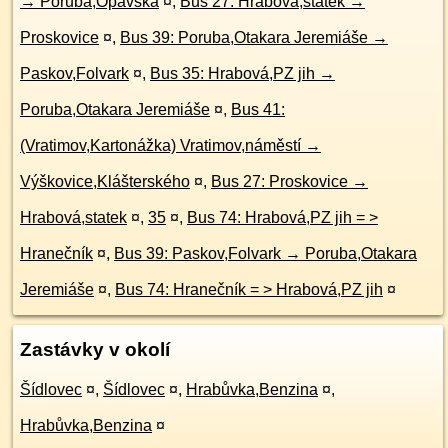
→ Poruba,Opavská
¤
,
Bus 27: Hrabová,statek →
Proskovice
¤
,
Bus 39: Poruba,Otakara Jeremiáše →
Paskov,Folvark
¤
,
Bus 35: Hrabová,PZ jih →
Poruba,Otakara Jeremiáše
¤
,
Bus 41:
(Vratimov,Kartonážka) Vratimov,náměstí →
Výškovice,Klášterského
¤
,
Bus 27: Proskovice →
Hrabová,statek
¤
,
35
¤
,
Bus 74: Hrabová,PZ jih = >
Hranečník
¤
,
Bus 39: Paskov,Folvark → Poruba,Otakara
Jeremiáše
¤
,
Bus 74: Hranečník = > Hrabová,PZ jih
¤
Zastávky v okolí
Šídlovec
¤
,
Šídlovec
¤
,
Hrabůvka,Benzina
¤
,
Hrabůvka,Benzina
¤