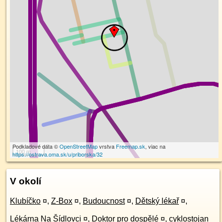
Podkladové dáta ©
OpenStreetMap
vrstva
Freemap.sk
, viac na
100 m
https://ostrava.oma.sk/u/priborska/32
V okolí
Klubíčko
¤
,
Z-Box
¤
,
Budoucnost
¤
,
Dětský lékař
¤
,
Lékárna Na Šídlovci
¤
,
Doktor pro dospělé
¤
,
cyklostojan