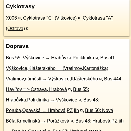
Cyklotrasy
X006
¤
,
Cyklotrasa "C" (Vítkovice)
¤
,
Cyklotrasa "A"
(Ostrava)
¤
Doprava
Bus 55: Výškovice → Hrabůvka,Poliklinika
¤
,
Bus 41:
Výškovice,Klášterského → (Vratimov,Kartonážka)
Vratimov,náměstí → Výškovice,Klášterského
¤
,
Bus 444
Havířov = > Ostrava, Hrabová
¤
,
Bus 55:
Hrabůvka,Poliklinika → Výškovice
¤
,
Bus 48:
Poruba,Opavská → Hrabová,PZ jih
¤
,
Bus 50: Nová
Bělá,Krmelínská → Porážková
¤
,
Bus 48: Hrabová,PZ jih