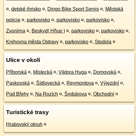
¤
,
detské ihrisko
¤
,
Dingo Bike Sport Servis
¤
,
Městská
policie
¤
,
parkovisko
¤
,
parkovisko
¤
,
parkovisko
¤
,
Zvonírna
¤
,
Beskyd( Hňup )
¤
,
parkovisko
¤
,
parkovisko
¤
,
Knihovna města Ostravy
¤
,
parkovisko
¤
,
Stodola
¤
Ulice v okolí
Příborská
¤
,
Místecká
¤
,
Viktora Huga
¤
,
Domovská
¤
,
Paskovská
¤
,
Šídlovecká
¤
,
Reymontova
¤
,
Výjezdní
¤
,
Pod Břehy
¤
,
Na Rozích
¤
,
Šrobárova
¤
,
Obchodní
¤
Turistické trasy
Hrabovský okruh
¤