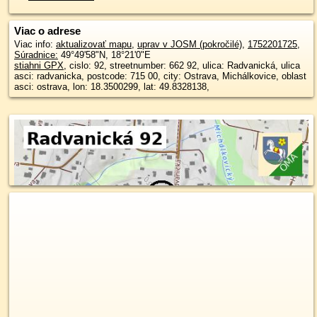
Viac o adrese
Viac info:
aktualizovať mapu
,
uprav v JOSM (pokročilé)
,
1752201725
,
Súradnice:
49°49'58"N
,
18°21'0"E
stiahni GPX
, cislo: 92, streetnumber: 662 92, ulica: Radvanická, ulica
asci: radvanicka, postcode: 715 00, city: Ostrava, Michálkovice, oblast
asci: ostrava, lon: 18.3500299, lat: 49.8328138,