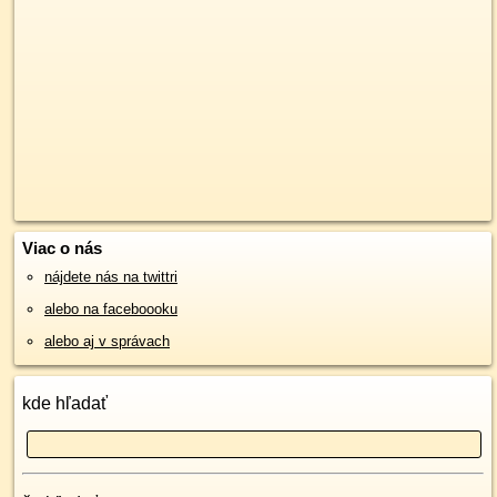
Viac o nás
nájdete nás na twittri
alebo na faceboooku
alebo aj v správach
kde hľadať