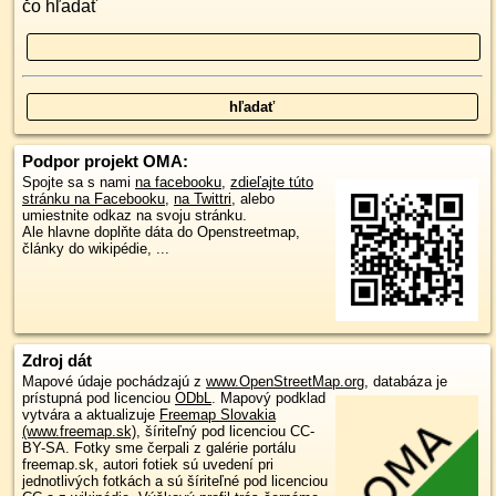
čo hľadať
Podpor projekt OMA:
Spojte sa s nami
na facebooku
,
zdieľajte túto
stránku na Facebooku
,
na Twittri
, alebo
umiestnite odkaz na svoju stránku.
Ale hlavne doplňte dáta do Openstreetmap,
články do wikipédie, ...
Zdroj dát
Mapové údaje pochádzajú z
www.OpenStreetMap.org
, databáza je
prístupná pod licenciou
ODbL
.
Mapový podklad
vytvára a aktualizuje
Freemap Slovakia
(www.freemap.sk)
, šíriteľný pod licenciou CC-
BY-SA. Fotky sme čerpali z galérie portálu
freemap.sk, autori fotiek sú uvedení pri
jednotlivých fotkách a sú šíriteľné pod licenciou