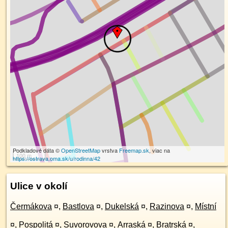
Podkladové dáta ©
OpenStreetMap
vrstva
Freemap.sk
, viac na
100 m
https://ostrava.oma.sk/u/rodinna/42
Ulice v okolí
Čermákova
¤
,
Bastlova
¤
,
Dukelská
¤
,
Razinova
¤
,
Místní
¤
,
Pospolitá
¤
,
Suvorovova
¤
,
Arraská
¤
,
Bratrská
¤
,