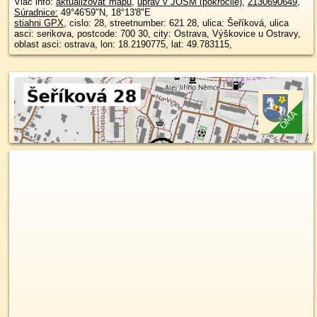
Viac info:
aktualizovať mapu
,
uprav v JOSM (pokročilé)
,
2130690649
,
Súradnice:
49°46'59"N
,
18°13'8"E
stiahni GPX
, cislo: 28, streetnumber: 621 28, ulica: Šeříková, ulica
asci: serikova, postcode: 700 30, city: Ostrava, Výškovice u Ostravy,
oblast asci: ostrava, lon: 18.2190775, lat: 49.783115,