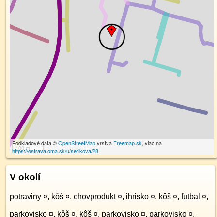
Podkladové dáta ©
OpenStreetMap
vrstva
Freemap.sk
, viac na
100 m
https://ostrava.oma.sk/u/serikova/28
V okolí
potraviny
¤
,
kôš
¤
,
chovprodukt
¤
,
ihrisko
¤
,
kôš
¤
,
futbal
¤
,
parkovisko
¤
,
kôš
¤
,
kôš
¤
,
parkovisko
¤
,
parkovisko
¤
,