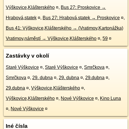
Výškovice,Klášterského
¤
,
Bus 27: Proskovice →
Hrabová,statek
¤
,
Bus 27: Hrabová,statek → Proskovice
¤
,
Bus 41: Výškovice,Klášterského → (Vratimov,Kartonážka)
Vratimov,náměstí → Výškovice,Klášterského
¤
,
59
¤
Zastávky v okolí
Staré Výškovice
¤
,
Staré Výškovice
¤
,
Smrčkova
¤
,
Smrčkova
¤
,
29. dubna
¤
,
29. dubna
¤
,
29.dubna
¤
,
29.dubna
¤
,
Výškovice,Klášterského
¤
,
Výškovice,Klášterského
¤
,
Nové Výškovice
¤
,
Kino Luna
¤
,
Nové Výškovice
¤
Iné čísla