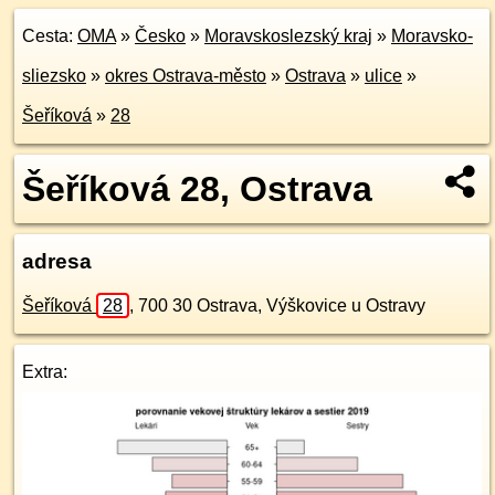
Cesta:
OMA
»
Česko
»
Moravskoslezský kraj
»
Moravsko-
sliezsko
»
okres Ostrava-město
»
Ostrava
»
ulice
»
Šeříková
»
28
Šeříková 28, Ostrava
adresa
Šeříková
28
,
700 30
Ostrava, Výškovice u Ostravy
Extra: