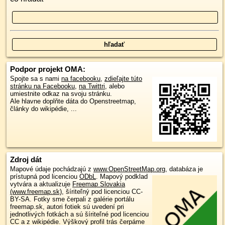
Podpor projekt OMA:
Spojte sa s nami
na facebooku
,
zdieľajte túto
stránku na Facebooku
,
na Twittri
, alebo
umiestnite odkaz na svoju stránku.
Ale hlavne doplňte dáta do Openstreetmap,
články do wikipédie, ...
Zdroj dát
Mapové údaje pochádzajú z
www.OpenStreetMap.org
, databáza je
prístupná pod licenciou
ODbL
.
Mapový podklad
vytvára a aktualizuje
Freemap Slovakia
(www.freemap.sk)
, šíriteľný pod licenciou CC-
BY-SA. Fotky sme čerpali z galérie portálu
freemap.sk, autori fotiek sú uvedení pri
jednotlivých fotkách a sú šíriteľné pod licenciou
CC a z wikipédie. Výškový profil trás čerpáme