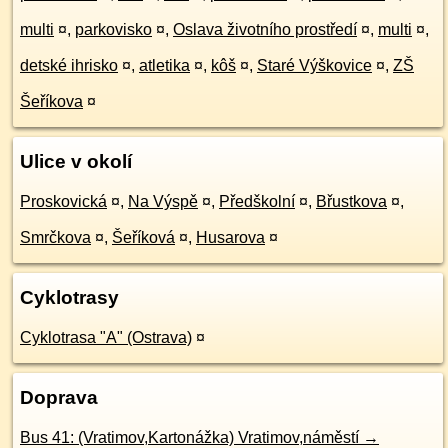
multi
¤
,
parkovisko
¤
,
Oslava životního prostředí
¤
,
multi
¤
,
detské ihrisko
¤
,
atletika
¤
,
kôš
¤
,
Staré Výškovice
¤
,
ZŠ
Šeříkova
¤
Ulice v okolí
Proskovická
¤
,
Na Výspě
¤
,
Předškolní
¤
,
Břustkova
¤
,
Smrčkova
¤
,
Šeříková
¤
,
Husarova
¤
Cyklotrasy
Cyklotrasa "A" (Ostrava)
¤
Doprava
Bus 41: (Vratimov,Kartonážka) Vratimov,náměstí →