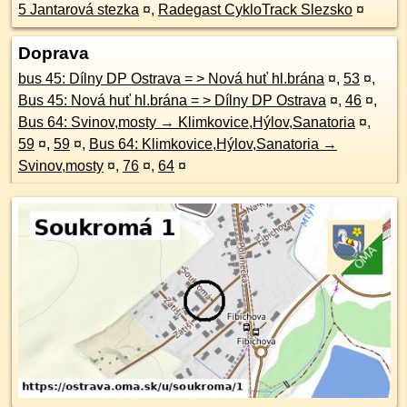
5 Jantarová stezka
¤
,
Radegast CykloTrack Slezsko
¤
Doprava
bus 45: Dílny DP Ostrava = > Nová huť hl.brána
¤
,
53
¤
,
Bus 45: Nová huť hl.brána = > Dílny DP Ostrava
¤
,
46
¤
,
Bus 64: Svinov,mosty → Klimkovice,Hýlov,Sanatoria
¤
,
59
¤
,
59
¤
,
Bus 64: Klimkovice,Hýlov,Sanatoria →
Svinov,mosty
¤
,
76
¤
,
64
¤