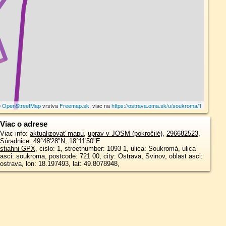
©
OpenStreetMap
vrstva
Freemap.sk
, viac na
https://ostrava.oma.sk/u/soukroma/1
Viac o adrese
Viac info:
aktualizovať mapu
,
uprav v JOSM (pokročilé)
,
296682523
,
Súradnice:
49°48'28"N
,
18°11'50"E
stiahni GPX
, cislo: 1, streetnumber: 1093 1, ulica: Soukromá, ulica
asci: soukroma, postcode: 721 00, city: Ostrava, Svinov, oblast asci:
ostrava, lon: 18.197493, lat: 49.8078948,