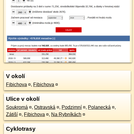
V okolí
Fibichova
¤
,
Fibichova
¤
Ulice v okolí
Soukromá
¤
,
Ostravská
¤
,
Podzimní
¤
,
Polanecká
¤
,
Zátiší
¤
,
Fibichova
¤
,
Na Rybníkách
¤
Cyklotrasy