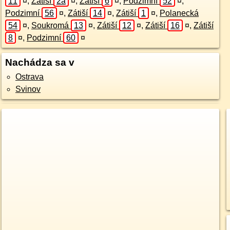
11
¤
,
Zátiší
2a
¤
,
Zátiší
6
¤
,
Podzimní
52
¤
,
Podzimní
56
¤
,
Zátiší
14
¤
,
Zátiší
1
¤
,
Polanecká
54
¤
,
Soukromá
13
¤
,
Zátiší
12
¤
,
Zátiší
16
¤
,
Zátiší
8
¤
,
Podzimní
60
¤
Nachádza sa v
Ostrava
Svinov