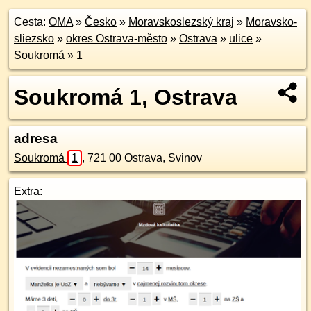
Cesta:
OMA
»
Česko
»
Moravskoslezský kraj
»
Moravsko-
sliezsko
»
okres Ostrava-město
»
Ostrava
»
ulice
»
Soukromá
»
1
Soukromá 1, Ostrava
adresa
Soukromá
1
,
721 00
Ostrava, Svinov
Extra: