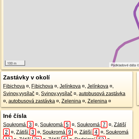
100 m
Podkladové dáta 
Zastávky v okolí
Fibichova
¤
,
Fibichova
¤
,
Jelínkova
¤
,
Jelínkova
¤
,
Svinov,vysílač
¤
,
Svinov,vysílač
¤
,
autobusová zastávka
¤
,
autobusová zastávka
¤
,
Zelenina
¤
,
Zelenina
¤
Iné čísla
Soukromá
3
¤
,
Soukromá
5
¤
,
Soukromá
7
¤
,
Zátiší
2
¤
,
Zátiší
3
¤
,
Soukromá
9
¤
,
Zátiší
4
¤
,
Soukromá