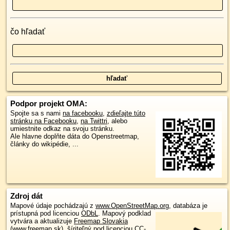
čo hľadať
Podpor projekt OMA:
Spojte sa s nami
na facebooku
,
zdieľajte túto
stránku na Facebooku
,
na Twittri
, alebo
umiestnite odkaz na svoju stránku.
Ale hlavne doplňte dáta do Openstreetmap,
články do wikipédie, ...
Zdroj dát
Mapové údaje pochádzajú z
www.OpenStreetMap.org
, databáza je
prístupná pod licenciou
ODbL
.
Mapový podklad
vytvára a aktualizuje
Freemap Slovakia
(www.freemap.sk)
, šíriteľný pod licenciou CC-