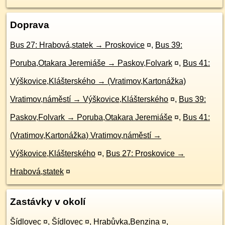
Doprava
Bus 27: Hrabová,statek → Proskovice
¤
,
Bus 39:
Poruba,Otakara Jeremiáše → Paskov,Folvark
¤
,
Bus 41:
Výškovice,Klášterského → (Vratimov,Kartonážka)
Vratimov,náměstí → Výškovice,Klášterského
¤
,
Bus 39:
Paskov,Folvark → Poruba,Otakara Jeremiáše
¤
,
Bus 41:
(Vratimov,Kartonážka) Vratimov,náměstí →
Výškovice,Klášterského
¤
,
Bus 27: Proskovice →
Hrabová,statek
¤
Zastávky v okolí
Šídlovec
¤
,
Šídlovec
¤
,
Hrabůvka,Benzina
¤
,