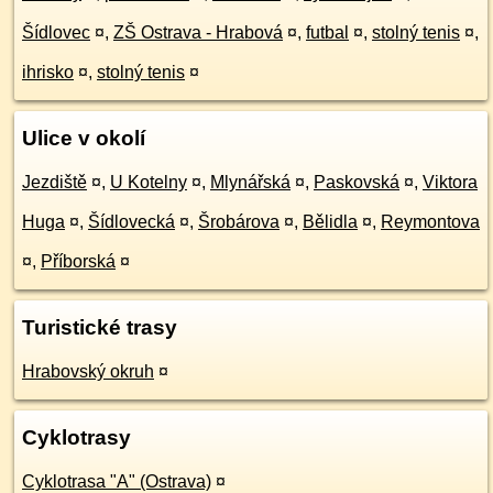
Šídlovec
¤
,
ZŠ Ostrava - Hrabová
¤
,
futbal
¤
,
stolný tenis
¤
,
ihrisko
¤
,
stolný tenis
¤
Ulice v okolí
Jezdiště
¤
,
U Kotelny
¤
,
Mlynářská
¤
,
Paskovská
¤
,
Viktora
Huga
¤
,
Šídlovecká
¤
,
Šrobárova
¤
,
Bělidla
¤
,
Reymontova
¤
,
Příborská
¤
Turistické trasy
Hrabovský okruh
¤
Cyklotrasy
Cyklotrasa "A" (Ostrava)
¤