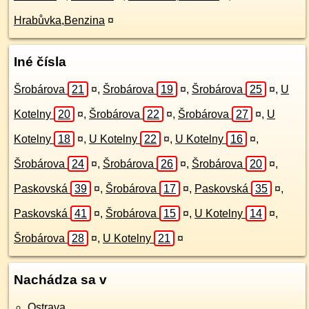
Hrabůvka,Benzina
¤
Iné čísla
Šrobárova
21
¤
,
Šrobárova
19
¤
,
Šrobárova
25
¤
,
U
Kotelny
20
¤
,
Šrobárova
22
¤
,
Šrobárova
27
¤
,
U
Kotelny
18
¤
,
U Kotelny
22
¤
,
U Kotelny
16
¤
,
Šrobárova
24
¤
,
Šrobárova
26
¤
,
Šrobárova
20
¤
,
Paskovská
39
¤
,
Šrobárova
17
¤
,
Paskovská
35
¤
,
Paskovská
41
¤
,
Šrobárova
15
¤
,
U Kotelny
14
¤
,
Šrobárova
28
¤
,
U Kotelny
21
¤
Nachádza sa v
Ostrava