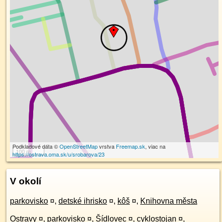
Podkladové dáta ©
OpenStreetMap
vrstva
Freemap.sk
, viac na
100 m
https://ostrava.oma.sk/u/srobarova/23
V okolí
parkovisko
¤
,
detské ihrisko
¤
,
kôš
¤
,
Knihovna města
Ostravy
¤
,
parkovisko
¤
,
Šídlovec
¤
,
cyklostojan
¤
,