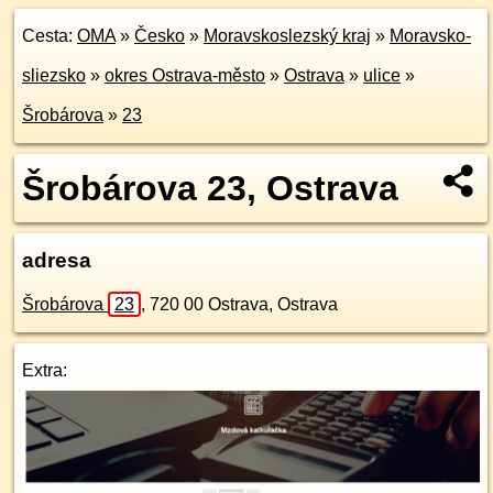
Cesta:
OMA
»
Česko
»
Moravskoslezský kraj
»
Moravsko-
sliezsko
»
okres Ostrava-město
»
Ostrava
»
ulice
»
Šrobárova
»
23
Šrobárova 23, Ostrava
adresa
Šrobárova
23
,
720 00
Ostrava, Ostrava
Extra: