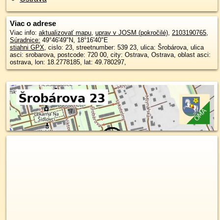
Viac o adrese
Viac info:
aktualizovať mapu
,
uprav v JOSM (pokročilé)
,
2103190765
,
Súradnice:
49°46'49"N
,
18°16'40"E
stiahni GPX
, cislo: 23, streetnumber: 539 23, ulica: Šrobárova, ulica
asci: srobarova, postcode: 720 00, city: Ostrava, Ostrava, oblast asci:
ostrava, lon: 18.2778185, lat: 49.780297,