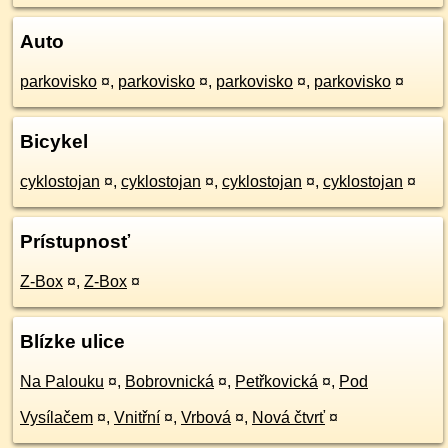
Auto
parkovisko
¤
,
parkovisko
¤
,
parkovisko
¤
,
parkovisko
¤
Bicykel
cyklostojan
¤
,
cyklostojan
¤
,
cyklostojan
¤
,
cyklostojan
¤
Prístupnosť
Z-Box
¤
,
Z-Box
¤
Blízke ulice
Na Palouku
¤
,
Bobrovnická
¤
,
Petřkovická
¤
,
Pod
Vysílačem
¤
,
Vnitřní
¤
,
Vrbová
¤
,
Nová čtvrť
¤