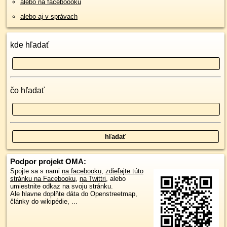
alebo na faceboooku
alebo aj v správach
kde hľadať
čo hľadať
Podpor projekt OMA:
Spojte sa s nami
na facebooku
,
zdieľajte túto
stránku na Facebooku
,
na Twittri
, alebo
umiestnite odkaz na svoju stránku.
Ale hlavne doplňte dáta do Openstreetmap,
články do wikipédie, ...