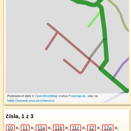
Podkladové dáta ©
OpenStreetMap
vrstva
Freemap.sk
, viac na
100 m
https://ostrava.oma.sk/u/televizni
čísla, 1 z 3
10
¤
,
11
¤
,
11a
¤
,
11b
¤
,
11c
¤
,
12
¤
,
12a
¤
,