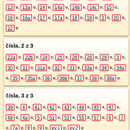
13
¤
,
13a
¤
,
14
¤
,
14a
¤
,
14b
¤
,
14c
¤
,
15
¤
,
16
¤
,
16a
¤
,
17
¤
,
17a
¤
,
18
¤
,
19
¤
,
2
¤
,
20
¤
,
22
¤
čísla, 2 z 3
22a
¤
,
22b
¤
,
24
¤
,
25
¤
,
26
¤
,
28
¤
,
29
¤
,
3
¤
,
30
¤
,
31
¤
,
31a
¤
,
32
¤
,
33
¤
,
33a
¤
,
34
¤
,
34a
¤
,
35
¤
,
35a
¤
,
36
¤
,
36b
¤
,
37
¤
,
38
¤
,
38a
¤
čísla, 3 z 3
39
¤
,
4
¤
,
41
¤
,
42
¤
,
43
¤
,
44
¤
,
45
¤
,
47
¤
,
49
¤
,
4a
¤
,
5
¤
,
51
¤
,
53
¤
,
55
¤
,
57
¤
,
6
¤
,
7
¤
,
7a
¤
,
8
¤
,
9
¤
,
ev.1
¤
,
ev.2
¤