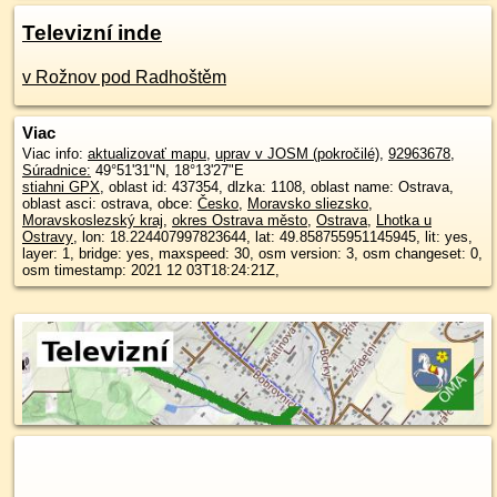
Televizní inde
v Rožnov pod Radhoštěm
Viac
Viac info:
aktualizovať mapu
,
uprav v JOSM (pokročilé)
,
92963678
,
Súradnice:
49°51'31"N
,
18°13'27"E
stiahni GPX
, oblast id: 437354, dlzka: 1108, oblast name: Ostrava,
oblast asci: ostrava, obce:
Česko
,
Moravsko sliezsko
,
Moravskoslezský kraj
,
okres Ostrava město
,
Ostrava
,
Lhotka u
Ostravy
, lon: 18.224407997823644, lat: 49.858755951145945, lit: yes,
layer: 1, bridge: yes, maxspeed: 30, osm version: 3, osm changeset: 0,
osm timestamp: 2021 12 03T18:24:21Z,