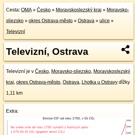
Cesta:
OMA
»
Česko
»
Moravskoslezský kraj
»
Moravsko-
sliezsko
»
okres Ostrava-město
»
Ostrava
»
ulice
»
Televizní
Televizní, Ostrava
Televizní je v
Česko
,
Moravsko-sliezsko
,
Moravskoslezský
kraj
,
okres Ostrava-město
,
Ostrava
,
Lhotka u Ostravy
dĺžky
1,11 km
Extra: