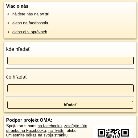
Viac o nás
nájdete nás na twittri
alebo na faceboooku
alebo aj v správach
kde hľadať
čo hľadať
Podpor projekt OMA:
Spojte sa s nami
na facebooku
,
zdieľajte túto
stránku na Facebooku
,
na Twittri
, alebo
umiestnite odkaz na svoju stránku.