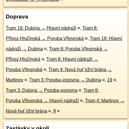
Doprava
Tram 18: Dubina → Hlavní nádraží
¤
,
Tram 8:
Přívoz,Hlučínská → Poruba,Vřesinská
¤
,
Tram 18: Hlavní
nádraží → Dubina
¤
,
Tram 8: Poruba,Vřesinská →
Přívoz,Hlučínská
¤
,
Tram 8: Hlavní nádraží →
Poruba,Vřesinská
¤
,
Tram 4: Nová huť jižní brána →
Martinov
¤
,
Tram 3: Poruba,vozovna → Dubina
¤
,
19
¤
,
Tram 3: Dubina → Poruba,vozovna
¤
,
Tram 8:
Poruba,Vřesinská → Hlavní nádraží
¤
,
Tram 4: Martinov →
Nová huť jižní brána
¤
,
9
¤
Zastávky v okolí