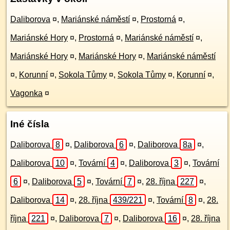
Daliborova
¤
,
Mariánské náměstí
¤
,
Prostorná
¤
,
Mariánské Hory
¤
,
Prostorná
¤
,
Mariánské náměstí
¤
,
Mariánské Hory
¤
,
Mariánské Hory
¤
,
Mariánské náměstí
¤
,
Korunní
¤
,
Sokola Tůmy
¤
,
Sokola Tůmy
¤
,
Korunní
¤
,
Vagonka
¤
Iné čísla
Daliborova
8
¤
,
Daliborova
6
¤
,
Daliborova
8a
¤
,
Daliborova
10
¤
,
Tovární
4
¤
,
Daliborova
3
¤
,
Tovární
6
¤
,
Daliborova
5
¤
,
Tovární
7
¤
,
28. října
227
¤
,
Daliborova
14
¤
,
28. října
439/221
¤
,
Tovární
8
¤
,
28.
října
221
¤
,
Daliborova
7
¤
,
Daliborova
16
¤
,
28. října