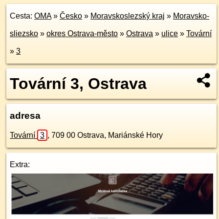
Cesta:
OMA
»
Česko
»
Moravskoslezský kraj
»
Moravsko-
sliezsko
»
okres Ostrava-město
»
Ostrava
»
ulice
»
Tovární
»
3
Tovární 3, Ostrava
adresa
Tovární
3
,
709 00
Ostrava, Mariánské Hory
Extra: