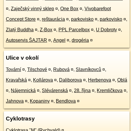
¤
,
Zaječský vinný sklep
¤
,
One Box
¤
,
Vivobarefoot
Concept Store
¤
,
reštaurácia
¤
,
parkovisko
¤
,
parkovisko
¤
,
Zlatý Buddha
¤
,
Z-Box
¤
,
PPL Parcelbox
¤
,
U Dobroty
¤
,
Autoservis ŠAJTAR
¤
,
Angel
¤
,
drogéria
¤
Ulice v okolí
Tovární
¤
,
Tilschové
¤
,
Rubová
¤
,
Slavníkovců
¤
,
Kravařská
¤
,
Kollárova
¤
,
Daliborova
¤
,
Herbenova
¤
,
Oblá
¤
,
Nájemnická
¤
,
Slévárenská
¤
,
28. října
¤
,
Kremličkova
¤
,
Jahnova
¤
,
Kopaniny
¤
,
Bendlova
¤
Cyklotrasy
Cyklotrasa "M" (Rychvald)
¤