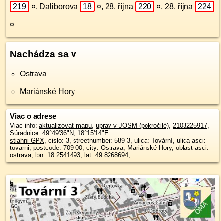
219
¤
,
Daliborova
18
¤
,
28. října
220
¤
,
28. října
224
¤
Nachádza sa v
Ostrava
Mariánské Hory
Viac o adrese
Viac info:
aktualizovať mapu
,
uprav v JOSM (pokročilé)
,
2103225917
,
Súradnice:
49°49'36"N
,
18°15'14"E
stiahni GPX
, cislo: 3, streetnumber: 589 3, ulica: Tovární, ulica asci:
tovarni, postcode: 709 00, city: Ostrava, Mariánské Hory, oblast asci:
ostrava, lon: 18.2541493, lat: 49.8268694,