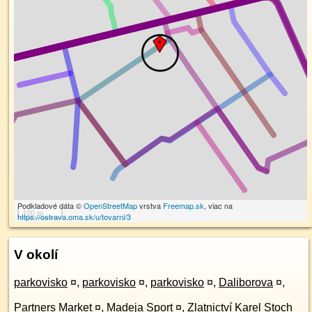
Podkladové dáta ©
OpenStreetMap
vrstva
Freemap.sk
, viac na
100 m
https://ostrava.oma.sk/u/tovarni/3
V okolí
parkovisko
¤
,
parkovisko
¤
,
parkovisko
¤
,
Daliborova
¤
,
Partners Market
¤
,
Madeja Sport
¤
,
Zlatnictví Karel Stoch