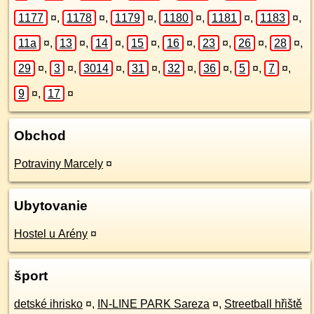
1177
¤
,
1178
¤
,
1179
¤
,
1180
¤
,
1181
¤
,
1183
¤
,
11a
¤
,
13
¤
,
14
¤
,
15
¤
,
16
¤
,
23
¤
,
26
¤
,
28
¤
,
29
¤
,
3
¤
,
3014
¤
,
31
¤
,
32
¤
,
36
¤
,
5
¤
,
7
¤
,
9
¤
,
17
¤
Obchod
Potraviny Marcely
¤
Ubytovanie
Hostel u Arény
¤
šport
detské ihrisko
¤
,
IN-LINE PARK Sareza
¤
,
Streetball hřiště