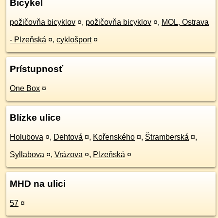
Bicykel
požičovňa bicyklov
¤
,
požičovňa bicyklov
¤
,
MOL, Ostrava
- Plzeňská
¤
,
cyklošport
¤
Prístupnosť
One Box
¤
Blízke ulice
Holubova
¤
,
Dehtová
¤
,
Kořenského
¤
,
Štramberská
¤
,
Syllabova
¤
,
Vrázova
¤
,
Plzeňská
¤
MHD na ulici
57
¤