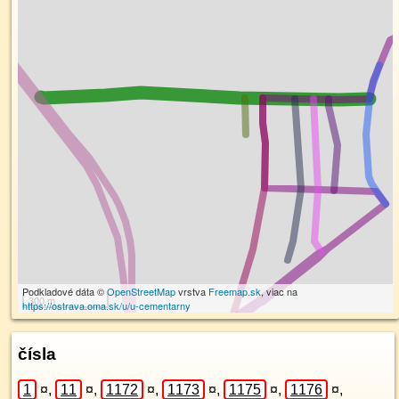
Podkladové dáta ©
OpenStreetMap
vrstva
Freemap.sk
, viac na
300 m
https://ostrava.oma.sk/u/u-cementarny
čísla
1
¤
,
11
¤
,
1172
¤
,
1173
¤
,
1175
¤
,
1176
¤
,