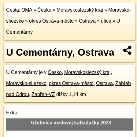
Cesta:
OMA
»
Česko
»
Moravskoslezský kraj
»
Moravsko-
sliezsko
»
okres Ostrava-město
»
Ostrava
»
ulice
»
U
Cementárny
U Cementárny, Ostrava
U Cementárny je v
Česko
,
Moravskoslezský kraj
,
Moravsko-sliezsko
,
okres Ostrava-město
,
Ostrava
,
Zábřeh
nad Odrou
,
Zábřeh-VŽ
dĺžky 1,14 km
Extra: