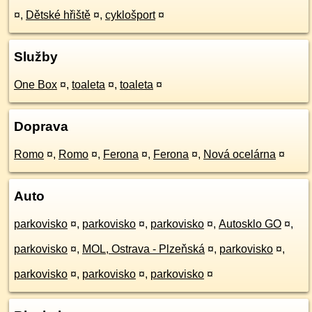
¤
,
Dětské hřiště
¤
,
cyklošport
¤
Služby
One Box
¤
,
toaleta
¤
,
toaleta
¤
Doprava
Romo
¤
,
Romo
¤
,
Ferona
¤
,
Ferona
¤
,
Nová ocelárna
¤
Auto
parkovisko
¤
,
parkovisko
¤
,
parkovisko
¤
,
Autosklo GO
¤
,
parkovisko
¤
,
MOL, Ostrava - Plzeňská
¤
,
parkovisko
¤
,
parkovisko
¤
,
parkovisko
¤
,
parkovisko
¤