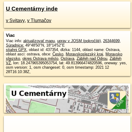
U Cementárny inde
v Svitavy
,
v Tlumačov
Viac
Viac info:
aktualizovať mapu
,
uprav v JOSM (pokročilé)
,
26344699
,
Súradnice:
49°48'50"N
,
18°14'52"E
stiahni GPX
, oblast id: 437354, dlzka: 1144, oblast name: Ostrava,
oblast asci: ostrava, obce:
Česko
,
Moravskoslezský kraj
,
Moravsko
sliezsko
,
okres Ostrava město
,
Ostrava
,
Zábřeh nad Odrou
,
Zábřeh
VŽ
, lon: 18.247965395053754, lat: 49.813966474820596, oneway: yes,
osm version: 1, osm changeset: 0, osm timestamp: 2021 12
28T16:10:38Z,